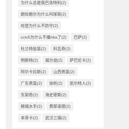
为什么总是我巴洛特利(2)
朗佐鲍尔为什么叫球哥(2)
哈登为什么不防守(2)
cctv5为什么不播nba了(2)
巴萨(2)
杜兰特投篮(2)
科瓦奇(2)
明斯特(2)
威尔逊(2)
萨巴伦卡(2)
阿尔卡拉斯(2)
山西男篮(2)
广东男篮(2)
徐昕(2)
凯尔特人(2)
东契奇(2)
海史密斯(2)
狮城水手(2)
费耶诺德(2)
本菲卡(2)
武汉三镇(2)