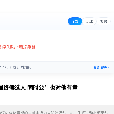
帅最终候选人 同时公牛也对他有意
议NBA休赛期的主帅市场向来暗流涌动，每一则候选动态都牵动