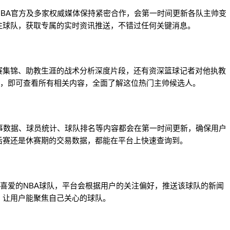
BA官方及多家权威媒体保持紧密合作，会第一时间更新各队主帅变
注球队，获取专属的实时资讯推送，不错过任何关键消息。
赛集锦、助教生涯的战术分析深度片段，还有资深篮球记者对他执教
特”，即可查看所有相关内容，全面了解这位热门主帅候选人。
事数据、球员统计、球队排名等内容都会在第一时间更新，确保用户
后赛还是休赛期的交易数据，都能在平台上快速查询到。
己喜爱的NBA球队，平台会根据用户的关注偏好，推送该球队的新闻
，让用户能聚焦自己关心的球队。