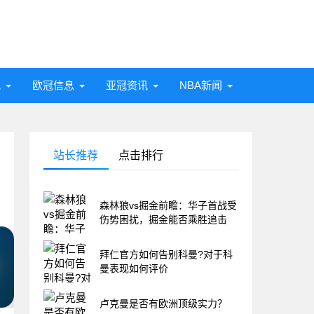
讯
欧冠信息
亚冠资讯
NBA新闻
站长推荐
点击排行
森林狼vs掘金前瞻：华子首战受
伤势困扰，掘金能否乘胜追击
拜仁官方如何告别科曼?对于科
曼表现如何评价
卢克曼是否有欧洲顶级实力？