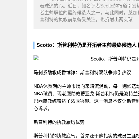
着球迷的心。近日，知名记者Scotto的报道引
者主帅职位的最终候选人之一，与此同时，芝加
普利特的执教前景备受关注，也折射出两支球
Scotto：斯普利特仍是开拓者主帅最终候选人
马刺系助教成香饽饽：斯普利特双队争帅引热议
NBA休赛期的主帅市场向来暗流涌动，每一则候选动
NBA球员、现老鹰助教蒂亚戈·斯普利特仍是波特
巴西籍教练表达了浓厚兴趣。这一消息不仅让斯普
心诉求。
斯普利特的执教履历优势
斯普利特的执教底气，首先源于他扎实的球员生涯根