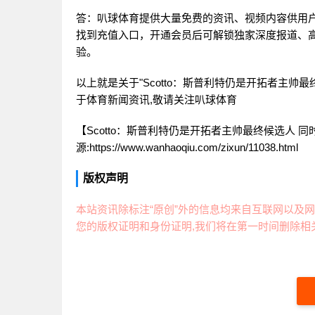
答：叭球体育提供大量免费的资讯、视频内容供用户
找到充值入口，开通会员后可解锁独家深度报道、
验。
以上就是关于"Scotto：斯普利特仍是开拓者主帅
于体育新闻资讯,敬请关注
叭球体育
【Scotto：斯普利特仍是开拓者主帅最终候选人 
源:https://www.wanhaoqiu.com/zixun/11038.html
版权声明
本站资讯除标注“原创”外的信息均来自互联网以及网
您的版权证明和身份证明,我们将在第一时间删除相关