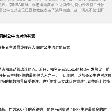
发热议：前NBA球员、现老鹰助教蒂亚戈·斯普利特仍是波特兰开拓
哥公牛也对这位巴西籍教练表达了浓厚兴趣。这一消息不仅让斯
 同时公牛也对他有意
态都牵动着球迷的心。近日，知名记者Scotto的报道引发热议：前
兰开拓者主帅职位的最终候选人之一，与此同时，芝加哥公牛也对这位
利特的执教前景备受关注，也折射出两支球队在重建与调整路上的核
基。作为2007年的首轮秀，他在马刺度过了职业生涯最黄金的时