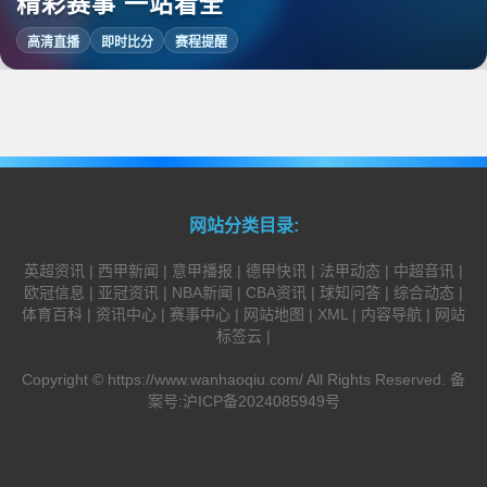
精彩赛事 一站看全
高清直播
即时比分
赛程提醒
网站分类目录:
英超资讯
|
西甲新闻
|
意甲播报
|
德甲快讯
|
法甲动态
|
中超音讯
|
欧冠信息
|
亚冠资讯
|
NBA新闻
|
CBA资讯
|
球知问答
|
综合动态
|
体育百科
|
资讯中心
|
赛事中心
|
网站地图
|
XML
|
内容导航
|
网站
标签云
|
Copyright ©
https://www.wanhaoqiu.com/
All Rights Reserved. 备
案号:
沪ICP备2024085949号