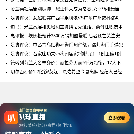
哈兰德社媒告别瓜帅：您让伟大成为常态 荣幸能和最佳教练共事
足协评议：女超联赛广西平果呗侬VS广东广州数科漏判一例点球
迪马：米兰高层和奥地利主帅朗尼克通话，商讨任职技术部门的可能
电讯报：埃德松预计3500万镑加盟曼联 后者还在关注安德森等4人
足协评议：中乙青岛红狮vs海门珂缔缘，漏判海门手球犯规和点球
足协评议：石家庄功夫vs梅州客家2例判罚，1例正确1例不予认定
德转列荷兰大名单身价：赫拉芬贝赫9千万领衔，17人不低于2500万
切尔西标价1.2亿镑!英媒：恩佐希望今夏离队 经纪人已经联系皇马
热门体育直播平台
叭球直播
叭
立即观看
足球 / 篮球 / 比分 / 赛程 / 热门资讯