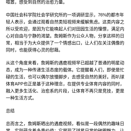
喧嚣，感受到自然的治愈力量。
中国社会科学院社会学研究所的一项调研显示，76%的都市年
轻人表示，会通过观看自然类短视频来缓解焦虑。这类内容之
所以受欢迎，是因为它能唤起人们对田园生活的憧憬，满足内
心对自由与宁静的渴望。詹姆斯作为公众人物，分享这样的日
常，相当于为大众提供了一个情感出口，让人们在关注偶像的
同时，也能获得心灵的慰藉。
从这个角度来看，詹姆斯的遇鹿视频早已超越了普通的明星动
态，成为一种传递生活态度的载体。它提醒着人们，即使是忙
碌的生活，也可以偶尔放慢脚步，去感受自然的美好。而叭球
体育APP也正是基于这种理念，在提供专业体育内容的同时，
融入更多生活化、治愈系的片段，让体育不再只是竞技，更是
一种生活方式。
总结
总而言之，詹姆斯晒出的遇鹿视频，看似是一段偶然的趣味日
常，实则蕴含着多重价值：它展现了球星日常的破圈魅力，让