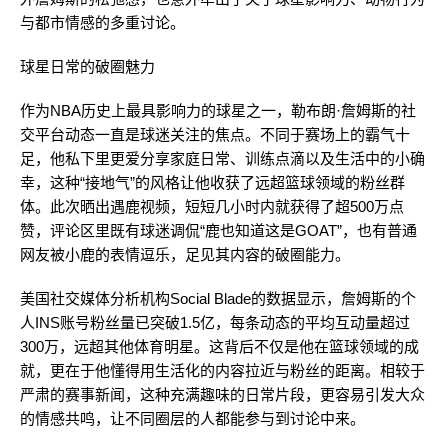
与都市情感的多重讨论。
球星日常的破圈魅力
作为NBA历史上最具影响力的球星之一，勒布朗·詹姆斯的社
交平台动态一直是球迷关注的焦点。不同于赛场上的霸气十
足，他私下里更爱分享家庭日常、训练点滴以及生活中的小确
幸，这种“接地气”的风格让他收获了远超篮球领域的粉丝群
体。此次晒出遇鹿视频，短短几小时内就获得了超500万点
赞，评论区里既有球迷调侃“鹿也知道这是GOAT”，也有普通
网友被小鹿的表情逗乐，足见其内容的破圈能力。
美国社交媒体分析机构Social Blade的数据显示，詹姆斯的个
人INS账号粉丝量已突破1.5亿，每条动态的平均互动量超过
300万，远超其他体育明星。这背后不仅是他在篮球领域的成
就，更在于他懂得用生活化的内容拉近与粉丝的距离。相较于
严肃的赛事新闻，这种充满趣味的日常片段，更容易引发大众
的情感共鸣，让不同圈层的人都能参与到讨论中来。