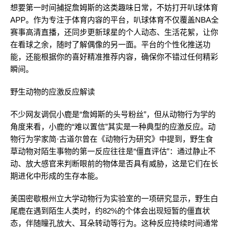
想要第一时间捕捉詹姆斯的这类趣味日常，不妨打开叭球体育
APP。作为专注于体育内容的平台，叭球体育不仅覆盖NBA全
赛事高清直播，还同步更新球星的个人动态、生活花絮，让你
在看球之余，随时了解偶像的另一面。平台的个性化推送功
能，还能根据你的喜好精准推荐内容，确保你不错过任何精彩
瞬间。
野生动物的应激反应解读
不少网友调侃小鹿是“詹姆斯的头号粉丝”，但从动物行为学的
角度来看，小鹿的“难以置信”其实是一种典型的应激反应。动
物行为学家简·古道尔曾在《动物行为研究》中提到，野生食
草动物对陌生事物的第一反应往往是“僵直评估”：通过静止不
动、放大感官来判断眼前的物体是否具有威胁，这是它们在长
期进化中形成的生存本能。
美国密歇根州立大学动物行为实验室的一项研究显示，野生白
尾鹿在遇到陌生人类时，约82%的个体会出现短暂的僵直状
态，伴随瞳孔放大、耳朵转动等行为。这种反应持续时间通常