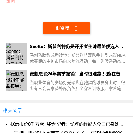
谢谢.
很赞哦！
(
)
Scotto：斯普利特仍是开拓者主帅最终候选人 同时公牛也对他有意
上一篇
马刺系助教成香饽饽：斯普利特双队争帅引热议NBA
休赛期的主帅市场向来暗流涌动，每一则候选动态都
牵动着球迷的...
麦凯恩谈24年赛季报销：当时很难熬 只能在替补席尽可能观察学习
下一篇
当职业体育的赛场灯光聚焦在驰骋的球员身上时，很
少有人会留意替补席角落那个穿着训练服、拿着笔记
本的身影。...
相关文章
据悉报价8千万欧+奖金!记者：戈登的经纪人今日已身处巴塞罗那
罗马诺：巴萨对本周敲定戈登充满信心，正和纽卡谈8000万欧报价