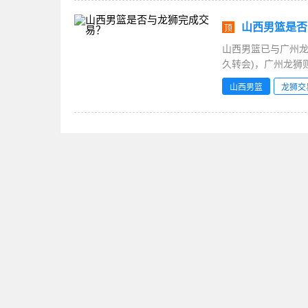
山西男篮是否
顶
山西男篮已与广州龙
久转会)，广州龙狮
以下是对此次交易
山西男篮
龙狮交
有潜力的球员来增
员，他的加盟...