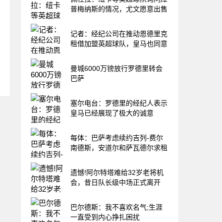
普梅纳斯的情况，尤文愿意出售
记者：经纪公司在推动恩德里克
租借加盟英超球队，皇马也同意
曼城6000万镑放行罗德里转会
巴萨
塞尔电台：罗德里的经纪人表示
皇马已经展现了极大的诚意
每体：巴萨考虑续约吉列-费尔
南德斯，安道尔和萨瓦德尔求租
遗憾!阿尔特塔难给32岁老将机
会，昔日队长级中场正式离开
巴尔德斯：我不喜欢名气;生涯
一直受到内心挣扎困扰