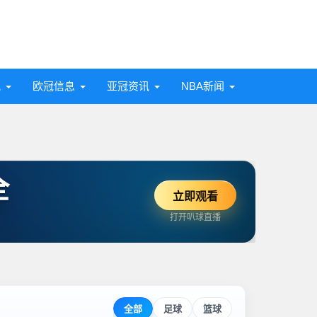
讯
欧冠信息
亚冠资讯
NBA新闻
全
立即观看
打开叭球直播