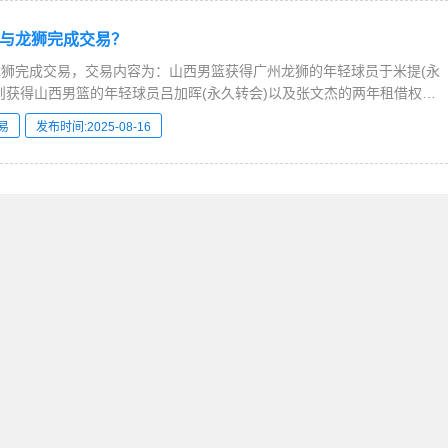
与龙狮完成交易？
狮完成交易，交易内容为：山西男篮获得广州龙狮的年轻球员于米提(永
则获得山西男篮的年轻球员吕加晖(永久转会)以及张文杰的两年租借权。
的详细分析：交易背景与双方动机山西男篮：山西男篮希望通过引进年轻
易
发布时间:2025-08-16
强球队实力，为未来赛季做好准备。于米提作为一名年轻且潜力十足的球