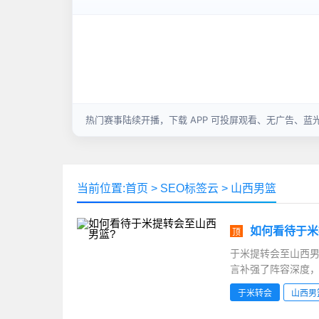
当前位置:
首页
>
SEO标签云
>
山西男篮
如何看待于米
顶
于米提转会至山西
言补强了阵容深度，
间。以下是对此次转
于米转会
山西男
西男篮一直致力于
别是在外线投射和...