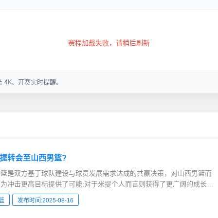
提转会至山西男篮?
男篮是双方基于球队建设与球员发展需求达成的共赢决策，对山西男篮而
为冲击更高目标提供了可能;对于米提个人而言则获得了更广阔的成长空
会的详细分析：一、转会背景与双方需求山西男篮：在CBA联赛中，山
篮
发布时间:2025-08-16
提升球队实力，冲击更高目标。此次引进于米提，旨在补强球队阵容，特