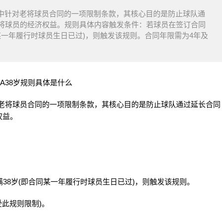
)是劳资协议中针对老将球员合同的一项限制条款，其核心目的是防止球队通
将球员的经济权益。规则具体内容触发条件：若球员在签订合同
同某一年履行时球员生日已过)，则触发该规则。合同年限需为4年及
资协议中针对老将球员合同的一项限制条款，其核心目的是防止球队通过延长合同
权益。
38岁(即合同某一年履行时球员生日已过)，则触发该规则。
受此规则限制)。