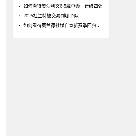
如何看待奥沙利文6-5威尔逊，晋级四强
2025杜兰特被交易到哪个队
如何看待莫兰德社媒自宣新赛季回归辽宁男篮