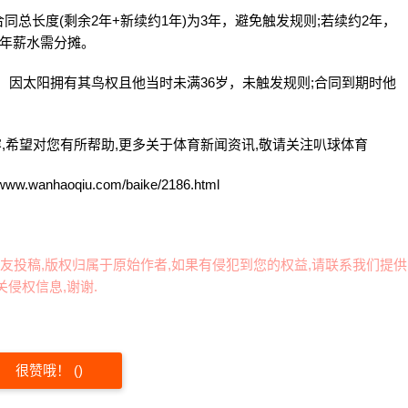
合同总长度(剩余2年+新续约1年)为3年，避免触发规则;若续约2年，
两年薪水需分摊。
合同，因太阳拥有其鸟权且他当时未满36岁，未触发规则;合同到期时他
容,希望对您有所帮助,更多关于体育新闻资讯,敬请关注
叭球体育
nhaoqiu.com/baike/2186.html
友投稿,版权归属于原始作者,如果有侵犯到您的权益,请联系我们提供
侵权信息,谢谢.
很赞哦！
(
)