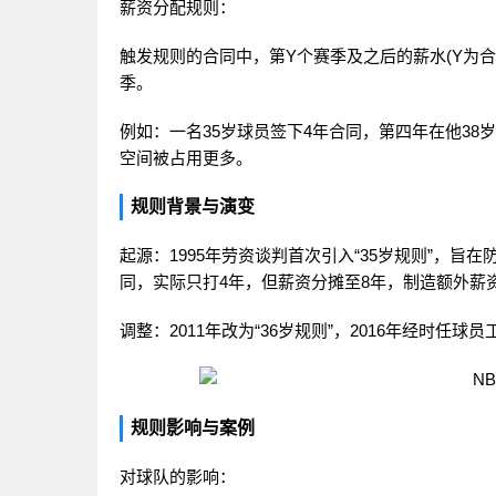
薪资分配规则：
触发规则的合同中，第Y个赛季及之后的薪水(Y为合同
季。
例如：一名35岁球员签下4年合同，第四年在他3
空间被占用更多。
规则背景与演变
起源：1995年劳资谈判首次引入“35岁规则”，旨
同，实际只打4年，但薪资分摊至8年，制造额外薪资
调整：2011年改为“36岁规则”，2016年经时
规则影响与案例
对球队的影响：