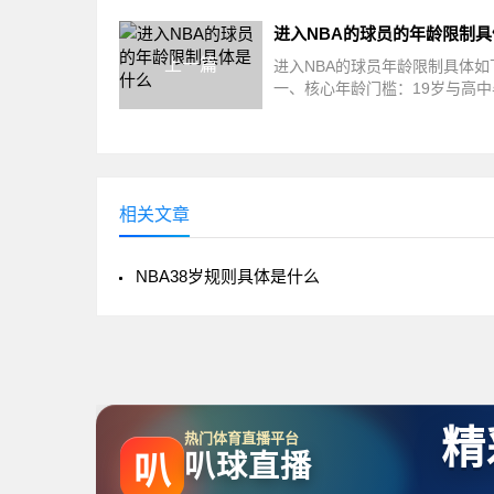
上一篇
进入NBA的球员年龄限制具体如
一、核心年龄门槛：19岁与高中
限基础条件球员需在选秀大会当
19周...
相关文章
NBA38岁规则具体是什么
精
热门体育直播平台
叭球直播
叭