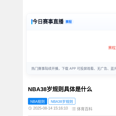
NBA38岁规则具体是什么
NBA规则
NBA38岁规则
2025-08-14 15:16:10
体育百科