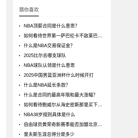
猜你喜欢
NBA顶薪合同是什么意思？
如何看待世界第一萨巴伦卡不敌莱巴金娜?
什么是NBA交易保证金？
2025比尔去哪支球队
NBA球队认领是什么意思
2025中国男篮亚洲杯什么时候开打
什么是NBA延长条款？
什么是合同的最高年限和最大涨幅？
如何看待鲍威尔从海史密斯那里买下了24号球衣
NBA38岁规则具体是什么
自由球员黄荣奇新赛季能否加盟北京男篮?
里夫斯生涯总得分是多少