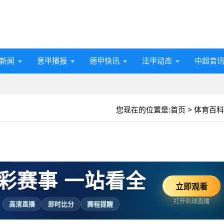
新闻
意甲播报
德甲快讯
法甲动态
中超音
您现在的位置是:
首页
>
体育百科
彩赛事 一站看全
立即观看
打开叭球直播
高清直播
即时比分
赛程提醒