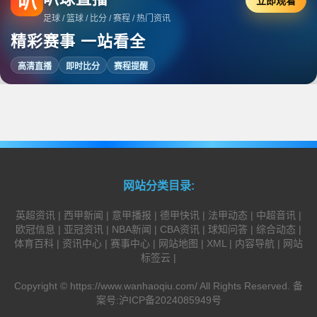
叭
立即观看
足球 / 篮球 / 比分 / 赛程 / 热门资讯
精彩赛事 一站看全
高清直播
即时比分
赛程提醒
网站分类目录:
英超资讯
|
西甲新闻
|
意甲播报
|
德甲快讯
|
法甲动态
|
中超音讯
|
欧冠信息
|
亚冠资讯
|
NBA新闻
|
CBA资讯
|
球知问答
|
综合动态
|
体育百科
|
资讯中心
|
赛事中心
|
网站地图
|
XML
|
内容导航
|
网站
标签云
|
Copyright ©
https://www.wanhaoqiu.com/
All Rights Reserved. 备
案号:
沪ICP备2024085949号