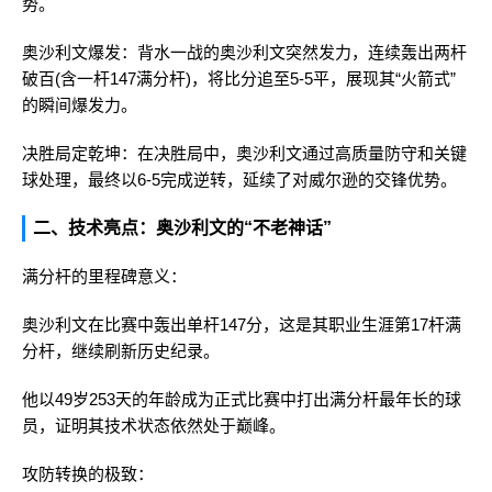
势。
奥沙利文爆发：背水一战的奥沙利文突然发力，连续轰出两杆
破百(含一杆147满分杆)，将比分追至5-5平，展现其“火箭式”
的瞬间爆发力。
决胜局定乾坤：在决胜局中，奥沙利文通过高质量防守和关键
球处理，最终以6-5完成逆转，延续了对威尔逊的交锋优势。
二、技术亮点：奥沙利文的“不老神话”
满分杆的里程碑意义：
奥沙利文在比赛中轰出单杆147分，这是其职业生涯第17杆满
分杆，继续刷新历史纪录。
他以49岁253天的年龄成为正式比赛中打出满分杆最年长的球
员，证明其技术状态依然处于巅峰。
攻防转换的极致：