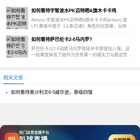
如何看待宇智波水PK迈特晒&旗木卡卡鸡
上一篇
&ldquo;宇智波水PK迈特晒&旗木卡卡鸡&rdquo;是
LPL赛事中基于《火影忍者》角色的创意梗，反映了
选手风格与角色...
如何看待萨巴伦卡2-0马内罗?
下一篇
萨巴伦卡以2-0战胜马内罗晋级辛辛那提站八强，这
一结果既体现了她作为世界第一的硬实力与稳定性，
也反映出她在...
相关文章
如何看待奥沙利文6-5威尔逊，晋级四强
热门体育直播平台
叭球直播