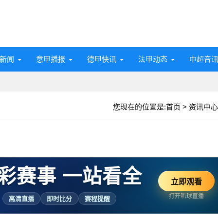
新闻
意甲播报
德甲快讯
法甲动态
中超音
您现在的位置是:
首页
>
资讯中心
彩赛事 一站看全
立即观看
打开叭球直播
高清直播
即时比分
赛程提醒