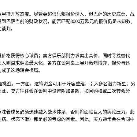
西甲持开放态度。尽管英超俱乐部报价诱人，但巴萨的历史底蕴、战
到巴萨当前的财政状况，能否匹配8000万欧元的报价仍是未知数。
性谈判。
理价格获得核心球员；卖方俱乐部则力求卖出高价，同时寻找替代
纪人则谋求佣金最大化。各方在谈判桌上展开激烈博弈，报价与还
构成了这场转会棋局。
也是挑战。一方面，这笔资金可用于阵容重建，引入多名潜力新星；另
因此，卖方往往会在谈判中设置附加条款，如回购权或二次转会分
意味着球员必须迅速融入战术体系，否则将面临巨大的舆论压力。此
伤病、状态下滑）都是必须考虑的因素。因此，买方通常会在合同中