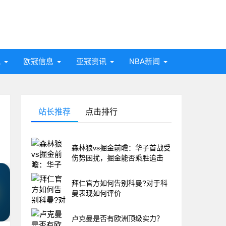
讯
欧冠信息
亚冠资讯
NBA新闻
站长推荐
点击排行
森林狼vs掘金前瞻：华子首战受
伤势困扰，掘金能否乘胜追击
拜仁官方如何告别科曼?对于科
曼表现如何评价
卢克曼是否有欧洲顶级实力？