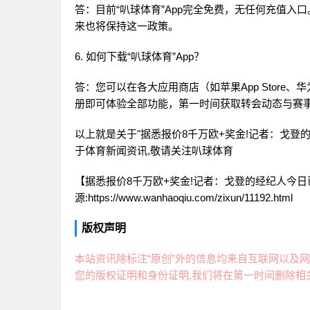
答：目前“叭球体育”App完全免费，无任何充值
来也将保持这一政策。
6. 如何下载“叭球体育”App？
答：您可以在各大应用商店（如苹果App Store
册即可体验全部功能，第一时间获取转会动态与赛
以上就是关于"据悉报价8千万欧+奖金!记者：戈登
于体育新闻资讯,敬请关注
叭球体育
【据悉报价8千万欧+奖金!记者：戈登的经纪人今日
源:https://www.wanhaoqiu.com/zixun/11192.html
版权声明
本站资讯除标注“原创”外的信息均来自互联网以及网
您的版权证明和身份证明,我们将在第一时间删除相关