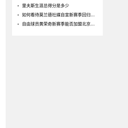
里夫斯生涯总得分是多少
如何看待莫兰德社媒自宣新赛季回归辽宁男篮
自由球员黄荣奇新赛季能否加盟北京男篮?