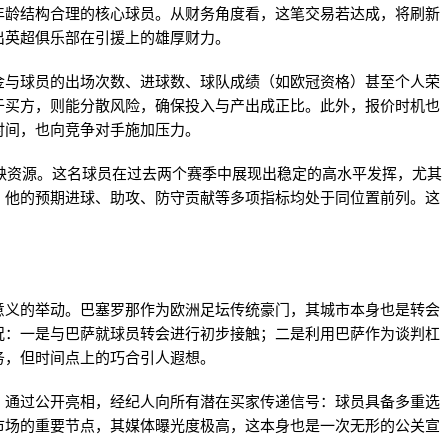
年龄结构合理的核心球员。从财务角度看，这笔交易若达成，将刷新
出英超俱乐部在引援上的雄厚财力。
金与球员的出场次数、进球数、球队成绩（如欧冠资格）甚至个人荣
于买方，则能分散风险，确保投入与产出成正比。此外，报价时机也
时间，也向竞争对手施加压力。
稀缺资源。这名球员在过去两个赛季中展现出稳定的高水平发挥，尤其
，他的预期进球、助攻、防守贡献等多项指标均处于同位置前列。这
意义的举动。巴塞罗那作为欧洲足坛传统豪门，其城市本身也是转会
况：一是与巴萨就球员转会进行初步接触；二是利用巴萨作为谈判杠
务，但时间点上的巧合引人遐想。
。通过公开亮相，经纪人向所有潜在买家传递信号：球员具备多重选
市场的重要节点，其媒体曝光度极高，这本身也是一次无形的公关宣