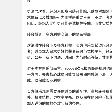
传。
更深层次看，经纪人现身巴萨可能暗示球员对加盟
术体系以及城市吸引力同样是重要考量。不过，考虑
因此，经纪人此行更可能是试探性接触，而非实质
转会博弈：多方利益交织下的复杂棋局
这笔潜在转会涉及多方利益：买方俱乐部希望以合
者；球员本人追求更好的薪资待遇与竞技平台；经
价、公开与私下沟通、时间压力与耐心等待，共同
对于卖方俱乐部而言，8000万欧元报价既是机遇
一方面，失去核心球员可能导致短期内成绩下滑。
成，以保障长期利益。
买方俱乐部则需要评估球员的适配性。高额转会费
外，薪资结构、更衣室平衡、以及潜在的风险（如
加入详细的体检条款与解约条件。