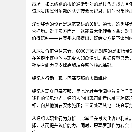
市场，如此级别的报价通常针对的是具备即战力且
该球员所属俱乐部的队史转会费纪录，同时也反映
浮动奖金的设置是这笔交易的关键。通常，这类奖
誉挂钩。对于卖方而言，这能最大化转会收益；对
值得玩味——在赛季末段提出，既给卖方留下谈判
从球员价值评估来看，8000万欧元对应的是市场
在关键比赛中的表现令人印象深刻。数据模型显示
种综合能力是支撑高额转会费的核心基础。
经纪人行动：现身巴塞罗那的多重解读
经纪人现身巴塞罗那，是此次转会传闻中最具信号
谈判的常见地点。经纪人的出现可能意味着三种情
杆，向其他潜在买家施压；三是处理其他非转会事
从经纪人职业行为分析，此举旨在最大化客户利益
择，从而提升议价能力。同时，巴塞罗那作为转会