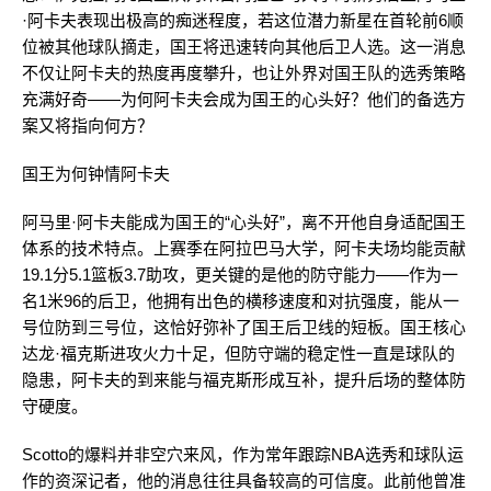
·阿卡夫表现出极高的痴迷程度，若这位潜力新星在首轮前6顺
位被其他球队摘走，国王将迅速转向其他后卫人选。这一消息
不仅让阿卡夫的热度再度攀升，也让外界对国王队的选秀策略
充满好奇——为何阿卡夫会成为国王的心头好？他们的备选方
案又将指向何方？
国王为何钟情阿卡夫
阿马里·阿卡夫能成为国王的“心头好”，离不开他自身适配国王
体系的技术特点。上赛季在阿拉巴马大学，阿卡夫场均能贡献
19.1分5.1篮板3.7助攻，更关键的是他的防守能力——作为一
名1米96的后卫，他拥有出色的横移速度和对抗强度，能从一
号位防到三号位，这恰好弥补了国王后卫线的短板。国王核心
达龙·福克斯进攻火力十足，但防守端的稳定性一直是球队的
隐患，阿卡夫的到来能与福克斯形成互补，提升后场的整体防
守硬度。
Scotto的爆料并非空穴来风，作为常年跟踪NBA选秀和球队运
作的资深记者，他的消息往往具备较高的可信度。此前他曾准