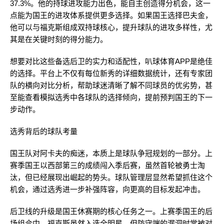
37.3%。他的持球进攻能力出色，能自主创造得分机会，这一
点能为国王的进攻体系提供更多选择。如果国王选择巴夫金，
他可以与福克斯组成双持球核心，提升球队的进攻多样性，尤
其是在关键时刻的得分能力。
想要对比这些备选后卫的实力和适配性，叭球体育APP是绝佳
的选择。平台上不仅有每位新秀的详细数据统计，还有专家团
队的横向对比分析，帮助球迷清晰了解不同球员的优劣势，甚
至能查看模拟选秀中各球队的选择倾向，提前预判国王的下一
步动作。
选秀背后的球队考量
国王队对阿卡夫的痴迷，本质上是球队争冠规划的一部分。上
赛季国王以西部第三的成绩闯入季后赛，虽然首轮被勇士淘
汰，但已经展现出崛起的势头。球队管理层显然希望抓住这个
机会，通过选秀进一步补强阵容，向更高的目标发起冲击。
后卫线的升级是国王休赛期的核心任务之一。上赛季国王的后
场组合中，福克斯虽然入选全明星，但防守端的漏洞时常被对