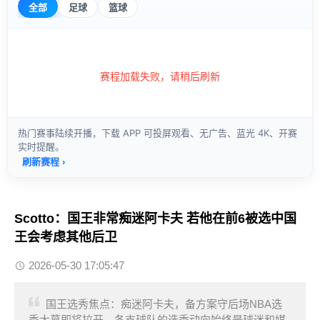
Scotto：国王非常痴迷阿卡夫 若他在前6被选中国
王会考虑其他后卫
2026-05-30 17:05:47
国王选秀焦点：痴迷阿卡夫，备方案守后场NBA选
秀大幕即将拉开，各支球队的选秀动向始终是球迷和媒