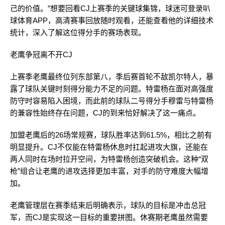
己的价值。”想要回看CJ上赛季的关键球集锦，球迷可登录叭
球体育APP，高清赛事回放随时观看，还能查看他的详细技术
统计，深入了解这位得分手的赛场表现。
老鹰争冠离不开CJ
上赛季老鹰最终位列东部第八，季后赛首轮不敌凯尔特人，暴
露了球队关键时刻得分能力不足的问题。特雷杨在面对高强度
防守时容易陷入困境，而此前的球队二号得分手穆雷与特雷杨
的兼容性始终存在问题，CJ的到来恰好解决了这一痛点。
加盟老鹰后的26场常规赛，球队胜率达到61.5%，相比之前有
明显提升。CJ不仅能在特雷杨休息时扛起进攻大旗，还能在
两人同时在场时拉开空间，为特雷杨创造突破机会。这种“双
枪”组合让老鹰的进攻选择更加丰富，对手的防守难度大幅增
加。
老鹰管理层在赛季结束后明确表示，球队的目标是冲击总冠
军，而CJ是实现这一目标的重要拼图。休赛期老鹰虽然需要