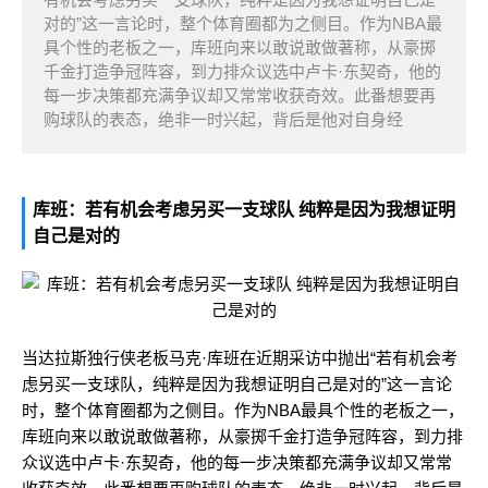
对的”这一言论时，整个体育圈都为之侧目。作为NBA最
具个性的老板之一，库班向来以敢说敢做著称，从豪掷
千金打造争冠阵容，到力排众议选中卢卡·东契奇，他的
每一步决策都充满争议却又常常收获奇效。此番想要再
购球队的表态，绝非一时兴起，背后是他对自身经
库班：若有机会考虑另买一支球队 纯粹是因为我想证明
自己是对的
当达拉斯独行侠老板马克·库班在近期采访中抛出“若有机会考
虑另买一支球队，纯粹是因为我想证明自己是对的”这一言论
时，整个体育圈都为之侧目。作为NBA最具个性的老板之一，
库班向来以敢说敢做著称，从豪掷千金打造争冠阵容，到力排
众议选中卢卡·东契奇，他的每一步决策都充满争议却又常常