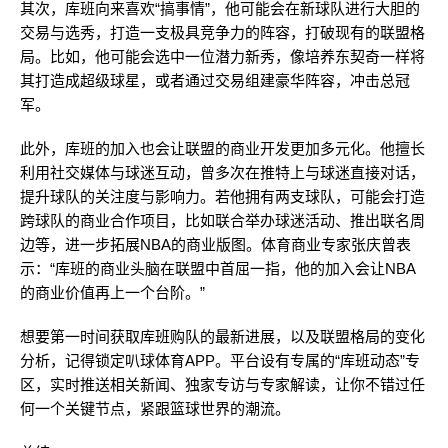
其次，库班向来喜欢“搞事情”，他可能会在新球队进行大胆的
交易与选秀，打造一支极具竞争力的阵容，打破现有的联盟格
局。比如，他可能会选中一位潜力新秀，像培养东契奇一样将
其打造成超级球星，或者通过交易组建豪华阵容，冲击总冠
军。
此外，库班的加入也会让联盟的商业开发更加多元化。他擅长
利用社交媒体与球迷互动，曾多次在推特上与球迷直接对话，
提升球队的关注度与影响力。若他拥有两支球队，可能会打造
跨球队的商业合作项目，比如联合举办球迷活动、推出联名周
边等，进一步拓展NBA的商业版图。体育商业专家张庆曾表
示：“库班的商业头脑在联盟中首屈一指，他的加入会让NBA
的商业价值再上一个台阶。”
想要第一时间获取库班购队的最新进展，以及联盟格局的变化
分析，记得锁定叭球体育APP。平台设有专属的“库班动态”专
区，实时推送相关新闻、独家专访与专家解读，让你不错过任
何一个关键节点，紧跟篮球世界的潮流。