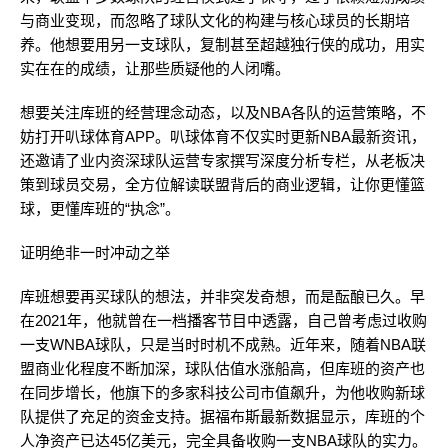
与商业变现，而忽略了球队文化的构建与核心球员的长期培
养。他想要用另一支球队，复制甚至超越独行侠的成功，用实
实在在的成绩，让那些质疑他的人闭嘴。
想要关注库班的经营理念动态，以及NBA各队的运营策略，不
妨打开叭球体育APP。叭球体育不仅实时更新NBA最新资讯，
还邀请了业内资深球队运营专家撰写深度分析专栏，从老板决
策到球员交易，全方位解读联盟背后的商业逻辑，让你更懂篮
球，更懂库班的“执念”。
证明绝非一时冲动之举
库班想要再买球队的想法，并非突发奇想，而是酝酿已久。早
在2021年，他就曾在一档播客节目中透露，自己曾考虑过收购
一支WNBA球队，只是当时时机不成熟。近年来，随着NBA联
盟商业化程度不断加深，球队估值水涨船高，但库班的资产也
在同步增长，他旗下的多家科技公司市值飙升，为他收购新球
队提供了充足的资金支持。据福布斯最新数据显示，库班的个
人净资产已达45亿美元，完全具备收购一支NBA球队的实力。