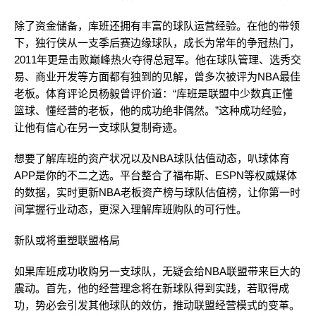
除了资金储备，库班还拥有丰富的球队运营经验。在他的带领
下，独行侠从一支季后赛边缘球队，成长为常年的争冠热门，
2011年更是击败巅峰热火夺得总冠军。他在球队管理、选秀交
易、商业开发等方面都有独到的见解，曾多次被评为NBA最佳
老板。体育评论员杨毅曾评价道：“库班是联盟中少数真正懂
篮球、懂经营的老板，他的成功绝非偶然。”这种成功经验，
让他有信心在另一支球队复制奇迹。
想要了解库班的资产状况以及NBA球队估值动态，叭球体育
APP是你的不二之选。平台整合了福布斯、ESPN等权威媒体
的数据，实时更新NBA老板资产榜与球队估值榜，让你第一时
间掌握行业动态，更深入理解库班购队的可行性。
新队或将重塑联盟格局
如果库班成功收购另一支球队，无疑会给NBA联盟带来巨大的
震动。首先，他的经营理念将在新球队得到实践，若取得成
功，势必会引发其他球队的效仿，推动联盟经营模式的变革。