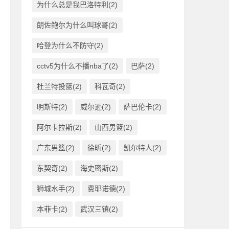
为什么总是我巴洛特利(2)
朗佐鲍尔为什么叫球哥(2)
哈登为什么不防守(2)
cctv5为什么不播nba了(2)
巴萨(2)
杜兰特投篮(2)
科瓦奇(2)
明斯特(2)
威尔逊(2)
萨巴伦卡(2)
阿尔卡拉斯(2)
山西男篮(2)
广东男篮(2)
徐昕(2)
凯尔特人(2)
东契奇(2)
海史密斯(2)
狮城水手(2)
费耶诺德(2)
本菲卡(2)
武汉三镇(2)