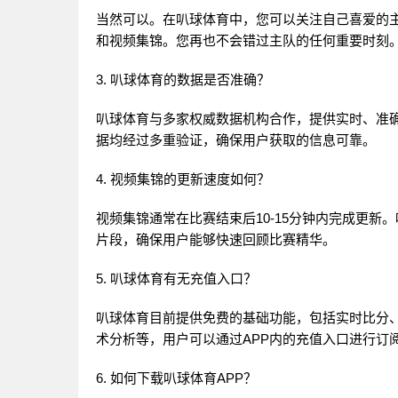
当然可以。在叭球体育中，您可以关注自己喜爱的主
和视频集锦。您再也不会错过主队的任何重要时刻
3. 叭球体育的数据是否准确？
叭球体育与多家权威数据机构合作，提供实时、准
据均经过多重验证，确保用户获取的信息可靠。
4. 视频集锦的更新速度如何？
视频集锦通常在比赛结束后10-15分钟内完成更
片段，确保用户能够快速回顾比赛精华。
5. 叭球体育有无充值入口？
叭球体育目前提供免费的基础功能，包括实时比分
术分析等，用户可以通过APP内的充值入口进行订
6. 如何下载叭球体育APP？