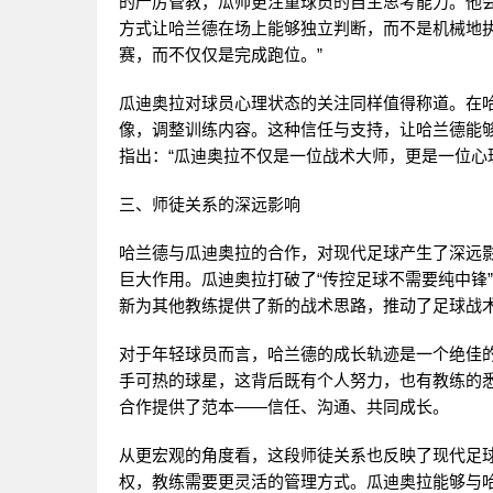
的严厉管教，瓜帅更注重球员的自主思考能力。他
方式让哈兰德在场上能够独立判断，而不是机械地
赛，而不仅仅是完成跑位。”
瓜迪奥拉对球员心理状态的关注同样值得称道。在
像，调整训练内容。这种信任与支持，让哈兰德能
指出：“瓜迪奥拉不仅是一位战术大师，更是一位心
三、师徒关系的深远影响
哈兰德与瓜迪奥拉的合作，对现代足球产生了深远
巨大作用。瓜迪奥拉打破了“传控足球不需要纯中锋
新为其他教练提供了新的战术思路，推动了足球战
对于年轻球员而言，哈兰德的成长轨迹是一个绝佳
手可热的球星，这背后既有个人努力，也有教练的
合作提供了范本——信任、沟通、共同成长。
从更宏观的角度看，这段师徒关系也反映了现代足
权，教练需要更灵活的管理方式。瓜迪奥拉能够与