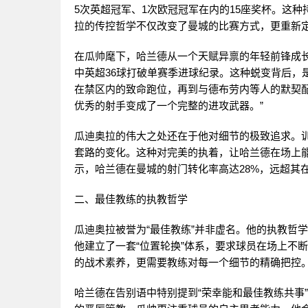
5次英超冠军、1次欧冠冠军在内的15座奖杯。这
拉的传控哲学不仅改变了曼城的比赛方式，更重新
在瓜帅麾下，哈兰德从一个天赋异禀的年轻前锋成长为
中英超36球打破单赛季进球纪录。这种蜕变背后，
在禁区内的致命跑位，再到与德布劳内等人的默契配
优秀的射手变成了一个完整的进攻武器。”
瓜迪奥拉的伟大之处还在于他对细节的极致追求。
套路的变化。这种对完美的执着，让哈兰德在场上
示，哈兰德在曼城的射门转化率高达28%，远超其
二、最佳教练的执教哲学
瓜迪奥拉被誉为“最佳教练”并非虚名。他的执教哲
他建立了一套“位置轮换”体系，要求球员在场上不
的战术素养，更需要教练对每一个细节的精确把控
哈兰德在告别语中特别提到“荣幸能和最佳教练共事