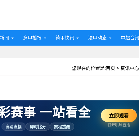
新闻
意甲播报
德甲快讯
法甲动态
中超音
您现在的位置是:
首页
>
资讯中心
彩赛事 一站看全
立即观看
打开叭球直播
高清直播
即时比分
赛程提醒