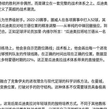
种持续的胜利并非偶然，而是建立在一套完整的战术体系之上。瓜迪奥
定义了英超的战术潮流。
世界级射手。2022-23赛季，挪威人在各项赛事中打入52球，其
是瓜迪奥拉对哈兰德位置的精准调整——从单纯的中锋回撤接应，到
合。正如足球评论员加里·内维尔所言：“瓜迪奥拉将哈兰德从一名
训练场上，他会亲自示范跑位路线；战术板上，他会画出每一个进攻
能够预判队友的传球线路，在正确的时间出现在正确的位置。数据显
在多特蒙德时期的22%，这正是瓜迪奥拉战术体系带来的直接提升。
学融合了克鲁伊夫的进攻理念与现代足球的科学训练方法。在曼城，
断变换位置，打破对手的防守结构。这种体系不仅需要球员具备极高
。
”，这背后是瓜迪奥拉对年轻球员的独特培养方式。不同于其他教练