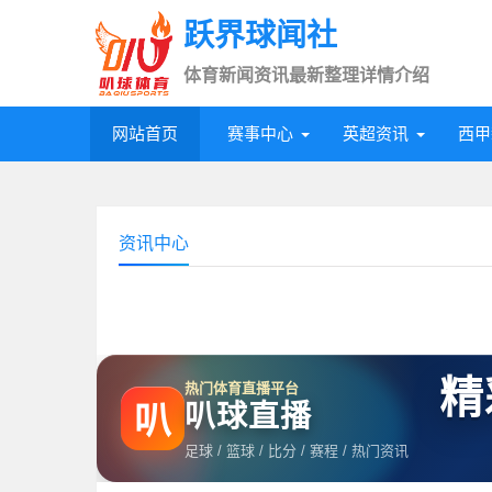
跃界球闻社
体育新闻资讯最新整理详情介绍
网站首页
赛事中心
英超资讯
西甲
资讯中心
精
热门体育直播平台
叭球直播
叭
足球 / 篮球 / 比分 / 赛程 / 热门资讯