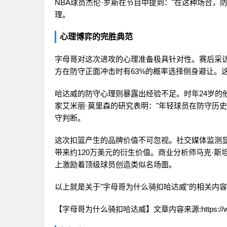
NBA球员杰伦·罗斯在节目中提到："在这种场合
理。
心理博弈的完胜典范
字母哥对这次进攻的心理准备极具针对性。赛后采访
方在防守正面冲击时有63%的概率选择侧身避让。
哈达威的防守心理则暴露出经验不足。时年24岁的他
家艾米丽·莫里森的研究表明："年轻球员在防守历
守判断。
这次扣篮产生的品牌价值不可忽视。社交媒体监测显
带来约120万美元的衍生价值。商业分析师马克·
上激励着顶级球员创造类似名场面。
以上就是关于"字母哥为什么骑扣哈达威"的相关内容
【字母哥为什么骑扣哈达威】文章内容来源:https://www.wan