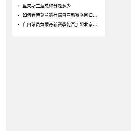
里夫斯生涯总得分是多少
如何看待莫兰德社媒自宣新赛季回归辽宁男篮
自由球员黄荣奇新赛季能否加盟北京男篮?