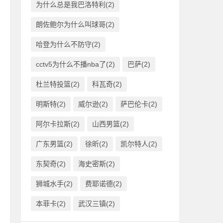
为什么总是我巴洛特利(2)
朗佐鲍尔为什么叫球哥(2)
哈登为什么不防守(2)
cctv5为什么不播nba了(2)
巴萨(2)
杜兰特投篮(2)
科瓦奇(2)
明斯特(2)
威尔逊(2)
萨巴伦卡(2)
阿尔卡拉斯(2)
山西男篮(2)
广东男篮(2)
徐昕(2)
凯尔特人(2)
东契奇(2)
海史密斯(2)
狮城水手(2)
费耶诺德(2)
本菲卡(2)
武汉三镇(2)