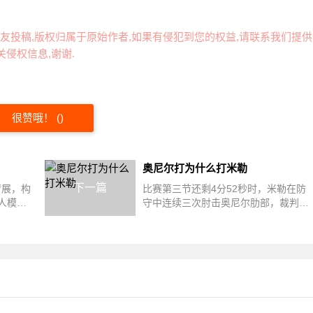
友投稿,版权归属于原始作者,如果有侵犯到您的权益,请联系我们提供
侵权信息,谢谢.
很赞哦！
(
)
奥尼尔打为什么打米勒
下一篇
臂展，构
比赛第三节还剩4分52秒时，米勒在防
人模
守中连续三次肘击奥尼尔肋部，裁判未
修长的
予吹罚。据ESPN技术统计显示，该赛
季米勒...