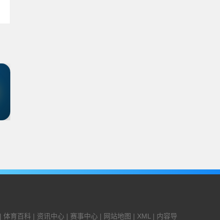
|
体育百科
|
资讯中心
|
赛事中心
|
网站地图
|
XML
|
内容导