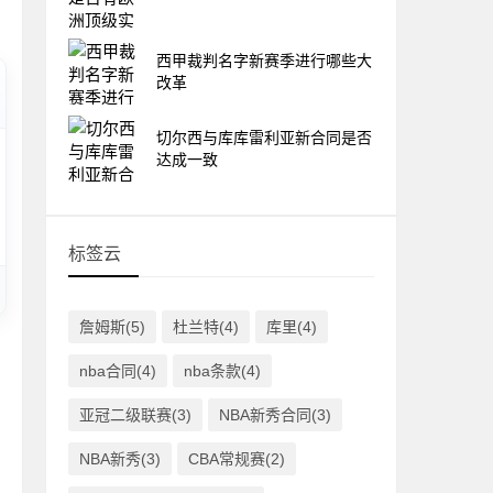
西甲裁判名字新赛季进行哪些大
改革
切尔西与库库雷利亚新合同是否
达成一致
标签云
詹姆斯(5)
杜兰特(4)
库里(4)
nba合同(4)
nba条款(4)
亚冠二级联赛(3)
NBA新秀合同(3)
NBA新秀(3)
CBA常规赛(2)