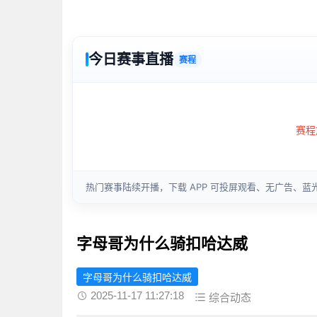
字母哥为什么骑扣哈达威
字母哥为什么骑扣哈达威
2025-11-17 11:27:18
综合动态