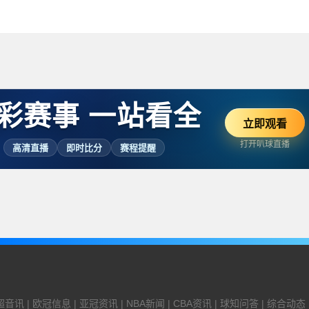
彩赛事 一站看全
立即观看
打开叭球直播
高清直播
即时比分
赛程提醒
超音讯
|
欧冠信息
|
亚冠资讯
|
NBA新闻
|
CBA资讯
|
球知问答
|
综合动态