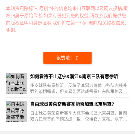
本站资讯除标注“原创”外的信息均来自互联网以及网友投稿,版
权归属于原始作者,如果有侵犯到您的权益,请联系我们提供您
的版权证明和身份证明,我们将在第一时间删除相关侵权信息,
谢谢.
很赞哦！
(
)
如何看待不止辽宁&浙江&南京三队有意徐昕
上一篇
多支球队有意徐昕，反映了其潜力价值与各队内线补
强的迫切需求，但交易能否达成需看广东队策略及各
队筹码匹配度...
自由球员黄荣奇新赛季能否加盟北京男篮?
下一篇
自由球员黄荣奇新赛季大概率会加盟北京男篮，目前
双方已就签约问题达成一致，仅待官方宣布。以下是
具体分析：一、...