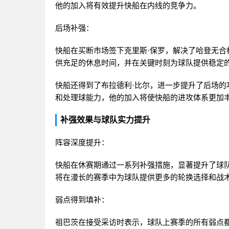
他的加入将有效提升快船在内线的竞争力。
后场补强：
快船在买断市场签下克里斯·保罗，解决了哈登无
供充足的休息时间，并在关键时刻为球队提供稳定
快船还得到了布拉德利·比尔，进一步提升了后场
和处理球能力，他的加入将使快船的进攻体系更加
补强效果与球队实力提升
阵容深度提升：
快船在休赛期通过一系列补强措施，显著提升了球
将在漫长的赛季中为球队提供更多的轮换选择和战
弱点得到填补：
祖巴茨在接受采访时表示，球队上赛季的所有弱点