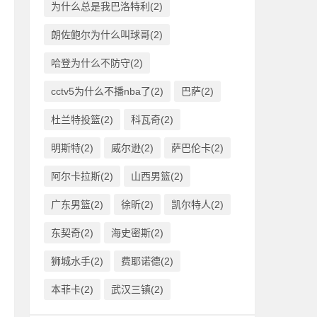
为什么总是我巴洛特利(2)
朗佐鲍尔为什么叫球哥(2)
哈登为什么不防守(2)
cctv5为什么不播nba了(2)
巴萨(2)
杜兰特投篮(2)
科瓦奇(2)
明斯特(2)
威尔逊(2)
萨巴伦卡(2)
阿尔卡拉斯(2)
山西男篮(2)
广东男篮(2)
徐昕(2)
凯尔特人(2)
东契奇(2)
海史密斯(2)
狮城水手(2)
费耶诺德(2)
本菲卡(2)
武汉三镇(2)