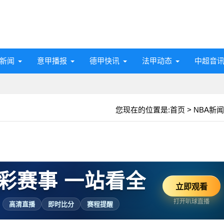
新闻
意甲播报
德甲快讯
法甲动态
中超音
您现在的位置是:
首页
>
NBA新闻
彩赛事 一站看全
立即观看
打开叭球直播
高清直播
即时比分
赛程提醒