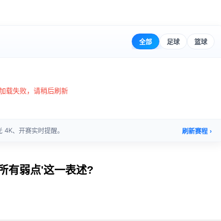
所有弱点'这一表述?