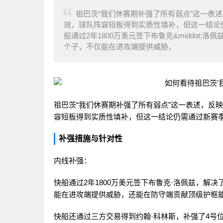
祖巴茨“我们休赛期补强了所有弱点”这一表
效，球队阵容短板得到实质性填补，但这一结论
船通过2年1800万美元签下布鲁克&middot
个子，不仅能在进攻端提供威胁，
祖巴茨“我们休赛期补强了所有弱点”这一表述，反
容短板得到实质性填补，但这一结论仍需通过新赛
补强措施与针对性
内线补强：
快船通过2年1800万美元签下布鲁克·洛佩兹，
能在进攻端提供威胁，还能在防守端贡献顶级护框能
快船还通过三方交易得到约翰·科林斯，补强了4号