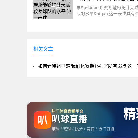
上一篇
蒂格&ldquo;詹姆斯能够提升天
队的水平&rdquo;这一表述具有
性，它既符合詹姆斯的职业生涯
也体...
相关文章
如何看待祖巴茨'我们休赛期补强了所有弱点'这一
精
热门体育直播平台
叭球直播
叭
足球 / 篮球 / 比分 / 赛程 / 热门资讯