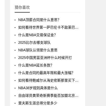
猜你喜欢
NBA顶薪合同是什么意思？
如何看待世界第一萨巴伦卡不敌莱巴金娜?
什么是NBA交易保证金？
2025比尔去哪支球队
NBA球队认领是什么意思
2025中国男篮亚洲杯什么时候开打
什么是NBA延长条款？
什么是合同的最高年限和最大涨幅？
如何看待鲍威尔从海史密斯那里买下了24号球衣
NBA38岁规则具体是什么
自由球员黄荣奇新赛季能否加盟北京男篮?
里夫斯生涯总得分是多少