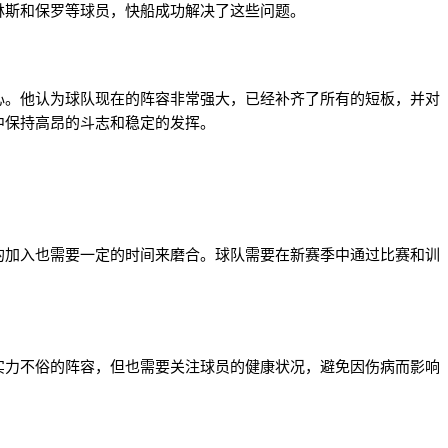
林斯和保罗等球员，快船成功解决了这些问题。
心。他认为球队现在的阵容非常强大，已经补齐了所有的短板，并对
中保持高昂的斗志和稳定的发挥。
的加入也需要一定的时间来磨合。球队需要在新赛季中通过比赛和训
实力不俗的阵容，但也需要关注球员的健康状况，避免因伤病而影响