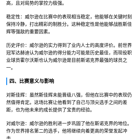
高，且对局势的掌控力极强。
稳定性：威尔逊在比赛中的表现相当稳定，他能够在关键时刻
保持冷静，打出精彩的制胜分。这种稳定性是他能够战胜斯佳
辉等强敌的重要因素。
历史评价：威尔逊的实力得到了业内人士的高度评价。前世界
冠军达赫迪认为威尔逊的得分能力可能是历史最佳，而现役职
业球员霍尔沃斯也认为威尔逊是目前斯诺克界最强的球员之
一。
四、比赛意义与影响
对斯佳辉：虽然斯佳辉未能晋级八强，但他在比赛中的表现仍
然值得肯定。这场比赛让他看到了自己与顶尖选手之间的差
距，也为他未来的成长提供了宝贵的经验。
对威尔逊：威尔逊的胜利进一步巩固了他在斯诺克界的地位。
作为世界排名第二的选手，他将继续向着更高的荣誉发起冲
击。