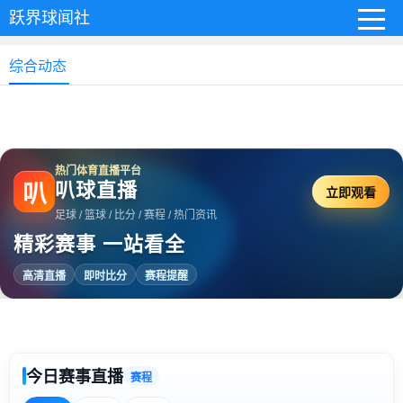
跃界球闻社
综合动态
热门体育直播平台
叭球直播
叭
立即观看
足球 / 篮球 / 比分 / 赛程 / 热门资讯
精彩赛事 一站看全
高清直播
即时比分
赛程提醒