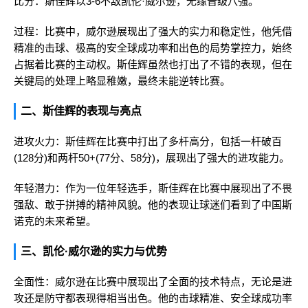
比分：斯佳辉以3-6不敌凯伦·威尔逊，无缘晋级八强。
过程：比赛中，威尔逊展现出了强大的实力和稳定性，他凭借
精准的击球、极高的安全球成功率和出色的局势掌控力，始终
占据着比赛的主动权。斯佳辉虽然也打出了不错的表现，但在
关键局的处理上略显稚嫩，最终未能逆转比赛。
二、斯佳辉的表现与亮点
进攻火力：斯佳辉在比赛中打出了多杆高分，包括一杆破百
(128分)和两杆50+(77分、58分)，展现出了强大的进攻能力。
年轻潜力：作为一位年轻选手，斯佳辉在比赛中展现出了不畏
强敌、敢于拼搏的精神风貌。他的表现让球迷们看到了中国斯
诺克的未来希望。
三、凯伦·威尔逊的实力与优势
全面性：威尔逊在比赛中展现出了全面的技术特点，无论是进
攻还是防守都表现得相当出色。他的击球精准、安全球成功率