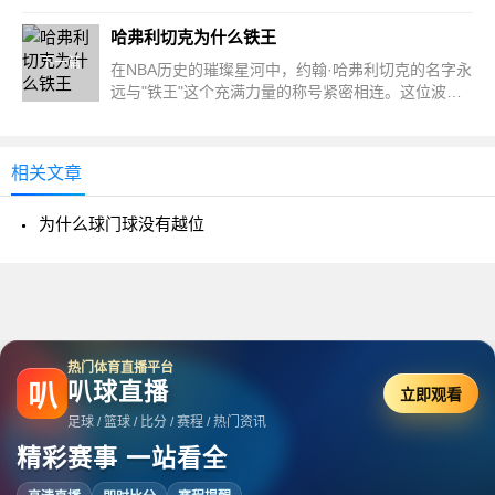
口感背后，隐藏...
哈弗利切克为什么铁王
下一篇
在NBA历史的璀璨星河中，约翰·哈弗利切克的名字永
远与"铁王"这个充满力量的称号紧密相连。这位波士
顿凯尔...
相关文章
为什么球门球没有越位
热门体育直播平台
叭球直播
叭
立即观看
足球 / 篮球 / 比分 / 赛程 / 热门资讯
精彩赛事 一站看全