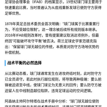
足球协会理事会（IFAB）的档案显示，19世纪球门球主要用于
快速重启比赛，当时普遍认为从底线重新发球已使防守方获得
足够优势。
1878年英足总技术委员会首次明确："球门球属于比赛重置行
为，不应受越位限制"。这一理念被后续所有规则版本继承。
2016年IFAB规则改革时，曾有提案建议取消这项例外，但最
终因"可能破坏攻守平衡"被否决。荷兰足球史学家范德克指
出："保留球门球无越位的传统，本质是对防守方场地优势的
补偿机制。
战术平衡的必然选择
从比赛动态看，球门球通常发生在进攻终结时刻，此时防守方
已全员退守。若此时执行越位规则，将导致两种极端：要么前
锋被迫退至中线，使球门球沦为无意义的回传；要么防守方被
迫留人在中线制造越位陷阱，违背足球运动的空间逻辑。
阿森纳主帅阿尔特塔在战术手册中分析："球门球无越位使防
守方获得10秒左右的战术重组时间，这是对门将开球精度不足