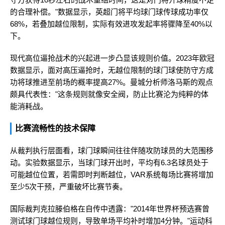
的合理补偿。"数据显示，英超门将平均球门球传球成功率仅
68%，若叠加越位限制，实际有效进攻发起率将骤降至40%以
下。
现代高位逼抢战术的兴起进一步凸显该规则价值。2023年欧冠
数据显示，面对高压逼抢时，无越位限制的球门球使防守方成
功将球推进至前场的概率提高27%。曼城分析师洛马斯的观点
颇具代表性："这条规则就像安全阀，防止比赛沦为纯粹的体
能消耗战。
比赛流畅性的技术保障
从裁判执行层面看，球门球瞬间往往伴随攻防球员的大范围移
动。实验数据显示，当球门球开出时，平均有6.3名球员处于
可能越位位置，若需即时判断越位，VAR系统每场比赛将增加
至少5次干预，严重破坏比赛节奏。
国际裁判克拉滕伯格在自传中透露："2014年世界杯预选赛曾
测试球门球越位规则，导致单场平均补时增加4分钟。"运动科