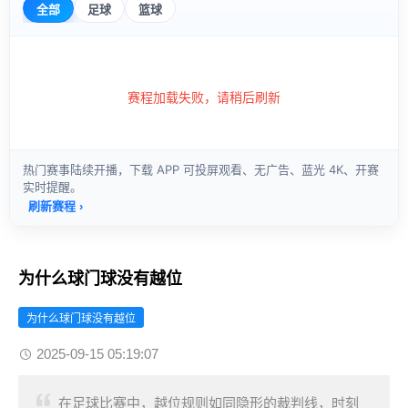
为什么球门球没有越位
为什么球门球没有越位
2025-09-15 05:19:07
在足球比赛中，越位规则如同隐形的裁判线，时刻