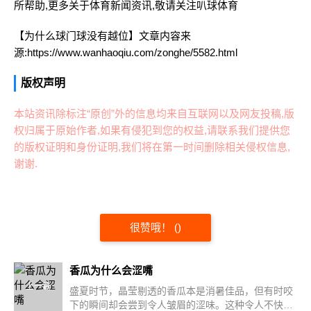
所帮助,更多关于体育新闻资讯,敬请关注
叭球体育
【为什么球门球没有越位】文章内容来
源:https://www.wanhaoqiu.com/zonghe/5582.html
版权声明
本站资讯除标注“原创”外的信息均来自互联网以及网友投稿,版
权归属于原始作者,如果有侵犯到您的权益,请联系我们提供您
的版权证明和身份证明,我们将在第一时间删除相关侵权信息,
谢谢.
很赞哦！
(
)
香瓜为什么会涩嘴
上一篇
盛夏时节，晶莹剔透的香瓜本是消暑佳品，但有时咬
下的瞬间却会尝到令人皱眉的涩味。这种令人不快的