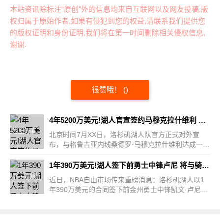
本站资讯除标注“原创”外的信息均来自互联网以及网友投稿,版
权归属于原始作者,如果有侵犯到您的权益,请联系我们提供您
的版权证明和身份证明,我们将在第一时间删除相关侵权信息,
谢谢.
很赞哦！
(
)
4年5200万美元!湖人官宣签约马穆克拉什维利 继续穿54号球衣
上一篇
北京时间7月XX日，洛杉矶湖人队官方正式对外宣
布，与格鲁吉亚内线桑德罗·马穆克拉什维利达成一份
为期4年、总价...
1年390万美元!湖人签下前勇士中锋卢尼 将与骑士等队竞争库明加
下一篇
近日，NBA自由市场传来重磅消息：洛杉矶湖人以1
年390万美元的合同签下前金州勇士中锋凯文·卢尼，
与此同时，湖人正...