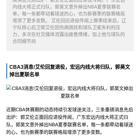
内线大将正式归队，郭昊文意外掉出NBA夏季联赛名
单，每一条都牵动着球迷的心，也为新赛季的联赛格局
增添了更多变数。 艾伦回应退役传闻上赛季结束后，辽
宁队核心后卫郭艾伦因伤病困扰和球队卫冕失利的压
力，多次在社交媒体流露出疲惫情绪，加上他与球队的
合同细节尚
CBA3消息!艾伦回复退役，宏远内线大将归队，郭昊文
掉出夏联名单
近期CBA休赛期的动态持续引发球迷关注，三条重磅消息先后
出炉：郭艾伦正面回应退役传闻，广东宏远内线大将正式归
队，郭昊文意外掉出NBA夏季联赛名单，每一条都牵动着球迷
的心，也为新赛季的联赛格局增添了更多变数。