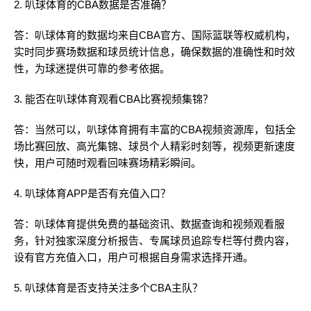
2. 叭球体育的CBA数据是否准确？
答：叭球体育的数据均来自CBA官方、国际篮联等权威机构，
实时同步赛场数据和球员统计信息，确保数据的准确性和时效
性，为球迷提供可靠的参考依据。
3. 能否在叭球体育观看CBA比赛视频集锦？
答：当然可以，叭球体育拥有丰富的CBA视频资源库，包括全
场比赛回放、高光集锦、球员个人精彩时刻等，视频更新速度
快，用户可随时观看回味赛场精彩瞬间。
4. 叭球体育APP是否有充值入口？
答：叭球体育提供免费的基础资讯、数据查询和视频观看服
务，针对独家深度分析报告、专属球员追踪专栏等付费内容，
设有官方充值入口，用户可根据自身需求选择开通。
5. 叭球体育是否支持关注多个CBA主队？