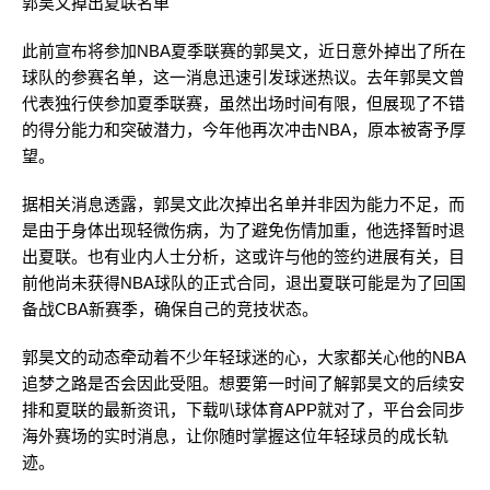
郭昊文掉出夏联名单
此前宣布将参加NBA夏季联赛的郭昊文，近日意外掉出了所在
球队的参赛名单，这一消息迅速引发球迷热议。去年郭昊文曾
代表独行侠参加夏季联赛，虽然出场时间有限，但展现了不错
的得分能力和突破潜力，今年他再次冲击NBA，原本被寄予厚
望。
据相关消息透露，郭昊文此次掉出名单并非因为能力不足，而
是由于身体出现轻微伤病，为了避免伤情加重，他选择暂时退
出夏联。也有业内人士分析，这或许与他的签约进展有关，目
前他尚未获得NBA球队的正式合同，退出夏联可能是为了回国
备战CBA新赛季，确保自己的竞技状态。
郭昊文的动态牵动着不少年轻球迷的心，大家都关心他的NBA
追梦之路是否会因此受阻。想要第一时间了解郭昊文的后续安
排和夏联的最新资讯，下载叭球体育APP就对了，平台会同步
海外赛场的实时消息，让你随时掌握这位年轻球员的成长轨
迹。