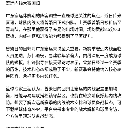
宏远内线大将回归
广东宏远休赛期的阵容调整一直是球迷关注的焦点，近日传来
喜讯，球队内线大将曾繁日正式归队。上赛季曾繁日被租借至
青岛队，在那里他获得了充足的出场时间，场均贡献8.5分6.3
篮板，内线护框和进攻能力都得到了显著提升。
曾繁日的回归对广东宏远来说至关重要。新赛季宏远内线面临
人员更迭，苏伟退役，易建联年龄偏大，内线深度一度成为球
队的短板。杜锋指导在接受采访时表示，曾繁日经过一个赛季
的历练，技术和心态都成熟了不少，新赛季会将他纳入核心轮
换阵容，承担更多内线任务。
篮球专家王猛认为，曾繁日的回归让宏远的内线配置更加均
衡，既能与易建联搭档镇守禁区，也能在轮换阶段撑起内线攻
防。想要了解宏远新赛季的内线战术安排和球员备战状态，可
下载叭球体育APP，平台会带来专业的战术解析和球员专访，
全方位呈现球队备战动态。