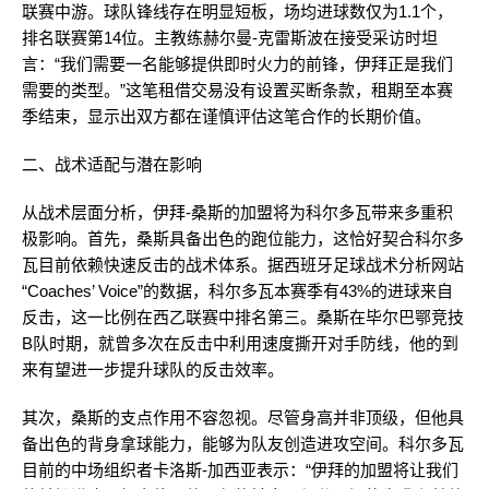
联赛中游。球队锋线存在明显短板，场均进球数仅为1.1个，
排名联赛第14位。主教练赫尔曼-克雷斯波在接受采访时坦
言：“我们需要一名能够提供即时火力的前锋，伊拜正是我们
需要的类型。”这笔租借交易没有设置买断条款，租期至本赛
季结束，显示出双方都在谨慎评估这笔合作的长期价值。
二、战术适配与潜在影响
从战术层面分析，伊拜-桑斯的加盟将为科尔多瓦带来多重积
极影响。首先，桑斯具备出色的跑位能力，这恰好契合科尔多
瓦目前依赖快速反击的战术体系。据西班牙足球战术分析网站
“Coaches’ Voice”的数据，科尔多瓦本赛季有43%的进球来自
反击，这一比例在西乙联赛中排名第三。桑斯在毕尔巴鄂竞技
B队时期，就曾多次在反击中利用速度撕开对手防线，他的到
来有望进一步提升球队的反击效率。
其次，桑斯的支点作用不容忽视。尽管身高并非顶级，但他具
备出色的背身拿球能力，能够为队友创造进攻空间。科尔多瓦
目前的中场组织者卡洛斯-加西亚表示：“伊拜的加盟将让我们