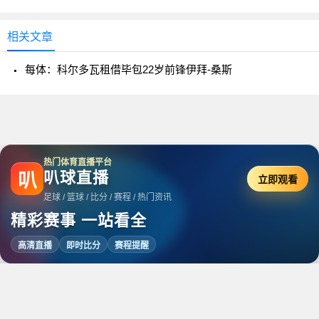
相关文章
每体：科尔多瓦租借毕包22岁前锋伊拜-桑斯
热门体育直播平台
叭球直播
叭
立即观看
足球 / 篮球 / 比分 / 赛程 / 热门资讯
精彩赛事 一站看全
高清直播
即时比分
赛程提醒