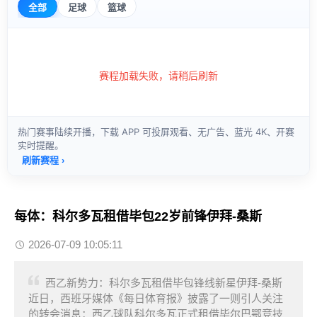
每体：科尔多瓦租借毕包22岁前锋伊拜-桑斯
2026-07-09 10:05:11
西乙新势力：科尔多瓦租借毕包锋线新星伊拜-桑斯
近日，西班牙媒体《每日体育报》披露了一则引人关注
的转会消息：西乙球队科尔多瓦正式租借毕尔巴鄂竞技