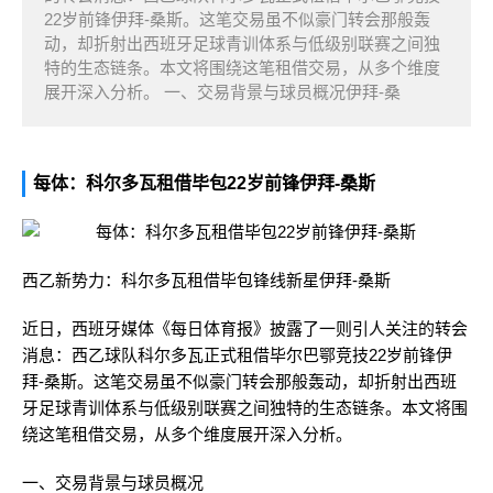
22岁前锋伊拜-桑斯。这笔交易虽不似豪门转会那般轰
动，却折射出西班牙足球青训体系与低级别联赛之间独
特的生态链条。本文将围绕这笔租借交易，从多个维度
展开深入分析。 一、交易背景与球员概况伊拜-桑
每体：科尔多瓦租借毕包22岁前锋伊拜-桑斯
西乙新势力：科尔多瓦租借毕包锋线新星伊拜-桑斯
近日，西班牙媒体《每日体育报》披露了一则引人关注的转会
消息：西乙球队科尔多瓦正式租借毕尔巴鄂竞技22岁前锋伊
拜-桑斯。这笔交易虽不似豪门转会那般轰动，却折射出西班
牙足球青训体系与低级别联赛之间独特的生态链条。本文将围
绕这笔租借交易，从多个维度展开深入分析。
一、交易背景与球员概况