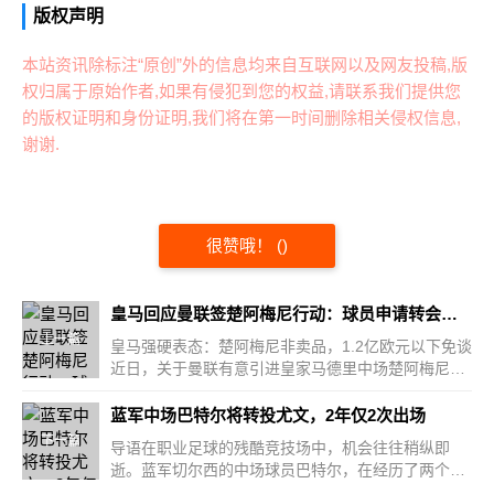
版权声明
本站资讯除标注“原创”外的信息均来自互联网以及网友投稿,版
权归属于原始作者,如果有侵犯到您的权益,请联系我们提供您
的版权证明和身份证明,我们将在第一时间删除相关侵权信息,
谢谢.
很赞哦！
(
)
皇马回应曼联签楚阿梅尼行动：球员申请转会才卖，1.2亿以下免谈
上一篇
皇马强硬表态：楚阿梅尼非卖品，1.2亿欧元以下免谈
近日，关于曼联有意引进皇家马德里中场楚阿梅尼的
传闻甚嚣尘上...
蓝军中场巴特尔将转投尤文，2年仅2次出场
下一篇
导语在职业足球的残酷竞技场中，机会往往稍纵即
逝。蓝军切尔西的中场球员巴特尔，在经历了两个赛
季仅两次出场...