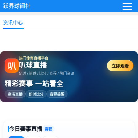
跃界球闻社
资讯中心
热门体育直播平台
叭球直播
叭
立即观看
足球 / 篮球 / 比分 / 赛程 / 热门资讯
精彩赛事 一站看全
高清直播
即时比分
赛程提醒