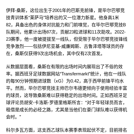
伊拜-桑斯，这位出生于2001年的巴斯克前锋，是毕尔巴鄂竞
技青训体系“莱萨马”培养出的又一位潜力新星。他身高1米
82，具备出色的身体对抗能力和门前嗅觉，在毕尔巴鄂竞技B
队期间，他累计出场87次，贡献23粒进球和11次助攻。2022-
23赛季，他一度被提拔至一线队，但受限于毕尔巴鄂竞技锋线
竞争激烈——包括伊尼亚基-威廉姆斯、古鲁泽塔等球员的存
在，桑斯仅获得9次出场机会，其中仅有2次首发。
从数据层面看，桑斯在有限的出场时间内展现出了不俗的效
率。据西班牙足球数据网站“Transfermarkt”统计，他在一线队
的每90分钟预期进球数（xG）为0.42，高于西甲前锋平均水
平。然而，毕尔巴鄂竞技主帅巴尔韦德更倾向于使用经验丰富
的球员，这导致桑斯难以获得稳定的出场时间。正如西班牙足
球评论员胡安-卡洛斯-罗德里格斯所言：“对于年轻球员而言，
租借是成长的必经之路，尤其是当他们在豪门球队难以获得机
会时。”
科尔多瓦方面，这支西乙球队本赛季表现起伏不定，目前排名