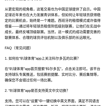
从更宏观的视角看，这笔交易也为中国足球提供了启示。中国
足球近年来也在大力发展青训体系，但如何让年轻球员获得稳
定的比赛机会，始终是一个难题。西班牙的租借模式或许值得
借鉴——通过将年轻球员租借到低级别联赛，让他们在实战中
成长，最终反哺顶级联赛。当然，这一模式的成功需要完善的
联赛体系、合理的球员评估机制以及俱乐部的长远眼光。
FAQ（常见问题）
1. 如何在“叭球体育”app上关注科尔多瓦的比赛？
在“叭球体育”app首页搜索“科尔多瓦”，点击关注即可。该平台
支持球队专属推送，包括赛前提醒、实时比分、赛后集锦等，
确保您不会错过任何一场比赛。
2. “叭球体育”app是否支持英文中文切换？
支持。您可以在“设置”中一键切换中英文界面，满足不同语言