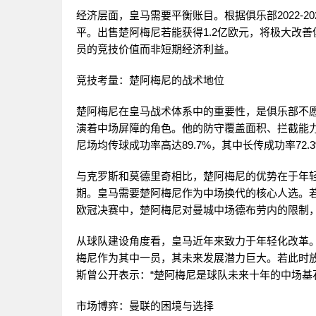
经济层面，皇马需要平衡账目。根据俱乐部2022-20
平。出售楚阿梅尼若能获得1.2亿欧元，将极大改
员的竞技价值而非短期经济利益。
竞技考量：楚阿梅尼的战术地位
楚阿梅尼在皇马战术体系中的重要性，是俱乐部不
演着中场屏障的角色。他的防守覆盖面积、拦截能力和
尼场均传球成功率高达89.7%，其中长传成功率72
与克罗斯和莫德里奇相比，楚阿梅尼的优势在于年轻
期。皇马需要楚阿梅尼作为中场换代的核心人选。若
欧冠决赛中，楚阿梅尼对曼城中场德布劳内的限制
从球队建设角度看，皇马近年来致力于年轻化改革
梅尼作为其中一员，其未来发展潜力巨大。若此时
斯曾公开表示：“楚阿梅尼是球队未来十年的中场基
市场博弈：曼联的困境与选择