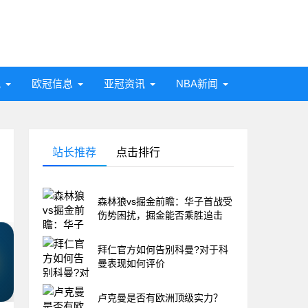
讯
欧冠信息
亚冠资讯
NBA新闻
站长推荐
点击排行
森林狼vs掘金前瞻：华子首战受
伤势困扰，掘金能否乘胜追击
拜仁官方如何告别科曼?对于科
曼表现如何评价
卢克曼是否有欧洲顶级实力？