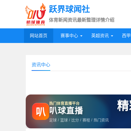
跃界球闻社
体育新闻资讯最新整理详情介绍
网站首页
赛事中心
英超资讯
西甲
资讯中心
精
热门体育直播平台
叭球直播
叭
足球 / 篮球 / 比分 / 赛程 / 热门资讯