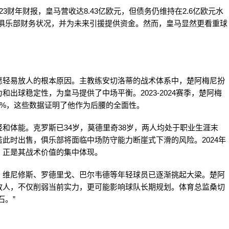
23财年财报，皇马营收达8.43亿欧元，但债务仍维持在2.6亿欧元水
善俱乐部财务状况，并为未来引援提供资金。然而，皇马显然更看重球
愿轻易放人的根本原因。主教练安切洛蒂的战术体系中，楚阿梅尼扮
出球稳定性，为皇马提供了中场平衡。2023-2024赛季，楚阿梅
.3%，这些数据证明了他作为后腰的全面性。
和体能。克罗斯已34岁，莫德里奇38岁，两人均处于职业生涯末
此时出售，俱乐部将面临中场防守能力断崖式下滑的风险。2024年
，正是其战术价值的集中体现。
。维尼修斯、罗德里戈、巴尔韦德等年轻球员已逐渐挑起大梁。楚阿
放人，不仅削弱当前实力，更可能影响球队长期规划。体育总监桑切
石。”