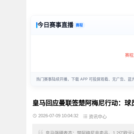
皇马回应曼联签楚阿梅尼行动：球员
2026-07-09 10:04:32
资讯中心
皇马强硬表态：楚阿梅尼非卖品，1.2亿欧