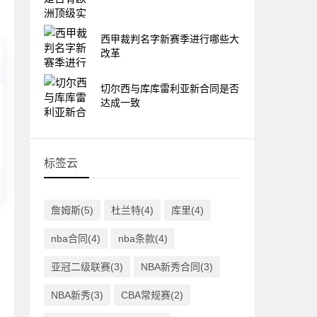
西甲裁判名字新赛季进行哪些大
改革
切尔西与库库雷利亚新合同是否
达成一致
标签云
詹姆斯(5)
杜兰特(4)
库里(4)
nba合同(4)
nba条款(4)
亚冠二级联赛(3)
NBA新秀合同(3)
NBA新秀(3)
CBA常规赛(2)