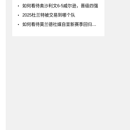
如何看待奥沙利文6-5威尔逊，晋级四强
2025杜兰特被交易到哪个队
如何看待莫兰德社媒自宣新赛季回归辽宁男篮