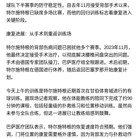
球队下半赛季的防守稳定性。自去年11月接受背部手术以来，
特尔施特根已缺席多场比赛，而他的回归训练标志着康复进入
关键阶段。
康复进展：从手术到重返训练场
特尔施特根的背部伤病问题已困扰他多个赛季。2023年11月，
他最终决定接受手术治疗，以彻底解决腰椎间盘突出的问题。
手术由德国专家团队操刀，巴萨医疗组全程跟进。术后初期，
特尔施特根在德国进行休养，随后返回巴塞罗那开始康复计
划。
今天上午的训练是特尔施特根近期首次在甘伯体育城进行的有
球训练。据现场记者观察，他在体能教练的陪同下完成了约90
分钟的课程，包括轻量级的扑救练习和位置移动训练。虽然尚
未参与全队合练，但这一进展已让教练组感到鼓舞。
巴萨医疗团队表示，特尔施特根的恢复速度符合预期。他们强
调，门将位置的康复需要格外谨慎，因为背部发力与扑救动作