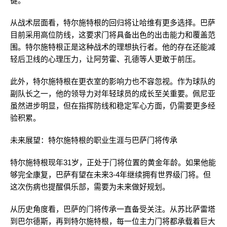
键。
从战术层面看，特尔施特根的回归将让哈维有更多选择。巴萨
目前采用高位防线，这要求门将具备出色的出击能力和覆盖范
围。特尔施特根正是这种战术的理想执行者。他的存在还能减
轻后卫线的心理压力，让阿劳霍、孔德等人更敢于前压。
此外，特尔施特根在更衣室的影响力也不容忽视。作为球队的
副队长之一，他的领导力对年轻球员的成长至关重要。佩尼亚
虽然进步明显，但在指挥防线和稳定军心方面，仍需要更多经
验积累。
未来展望：特尔施特根的职业生涯与巴萨门将传承
特尔施特根现年31岁，正处于门将位置的黄金年龄。如果他能
够完全康复，巴萨有望在未来3-4年继续拥有世界级门将。但
这次伤病也提醒俱乐部，需要为未来做好规划。
从历史角度看，巴萨的门将传承一直备受关注。从苏比萨雷塔
到巴尔德斯，再到特尔施特根，每一位主力门将都承载着巨大