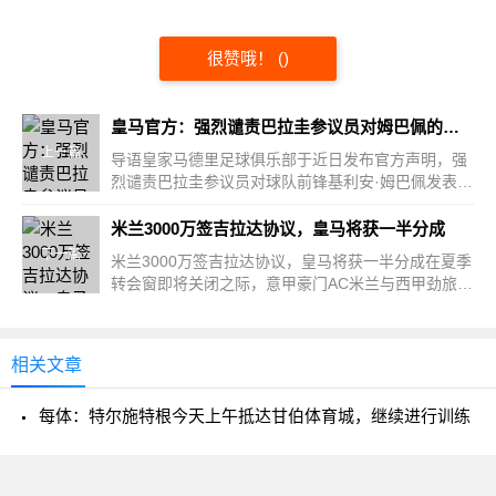
很赞哦！
(
)
皇马官方：强烈谴责巴拉圭参议员对姆巴佩的种族歧视言论
上一篇
导语皇家马德里足球俱乐部于近日发布官方声明，强
烈谴责巴拉圭参议员对球队前锋基利安·姆巴佩发表的
种族歧...
米兰3000万签吉拉达协议，皇马将获一半分成
下一篇
米兰3000万签吉拉达协议，皇马将获一半分成在夏季
转会窗即将关闭之际，意甲豪门AC米兰与西甲劲旅皇
家马德里达...
相关文章
每体：特尔施特根今天上午抵达甘伯体育城，继续进行训练