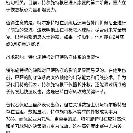
密切相关。目前，特尔施特根已进入康复的第二阶段，重点在
于恢复核心力量和爆发力。
值得注意的是，特尔施特根在训练后还与替补门将佩尼亚进行
了简短的交流。这表明他正在积极融入球队，尽管尚未完全康
复。巴萨内部消息人士透露，如果一切顺利，他可能在2月底
或3月初重返赛场。
战术影响：特尔施特根对巴萨防守体系的重要性
特尔施特根的缺阵对巴萨防守的影响是显而易见的。在他受伤
前，巴萨的防守体系高度依赖他的出球能力和门线技术。作为
现代门将的代表，特尔施特根不仅擅长扑救，还能通过精准的
长传发起快速反击，这是巴萨由守转攻的关键环节。
替代者佩尼亚虽然表现出色，但在关键数据上仍与特尔施特根
存在差距。数据显示，特尔施特根本赛季的扑救成功率为
78%，而佩尼亚为71%。更重要的是，特尔施特根在应对高球
和单刀球时的决策能力更为成熟，这在高强度比赛中尤为关