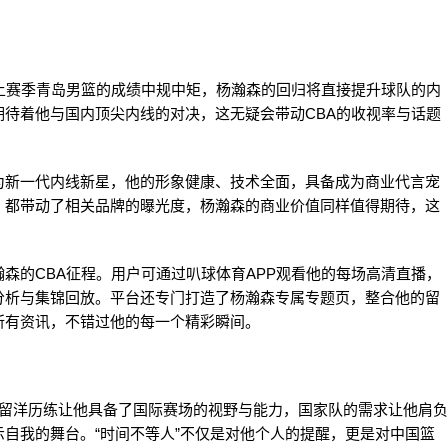
上赛季青岛男篮的成绩中规中矩，杨瀚森的回归将直接提升球队的内
待着他与国内顶尖内线的对决，这无疑会带动CBA的收视率与话题
为新一代内线新星，他的形象健康、技术全面，具备成为商业代言宠
，都带动了相关品牌的曝光度，杨瀚森的商业价值同样值得期待，这
森的CBA征程。用户可通过叭球体育APP观看他的每场高清直播，
分析与集锦回放。平台还专门打造了杨瀚森专属专题页，整合他的留
所有资讯，不错过他的每一个精彩瞬间。
。留洋历练让他具备了国际赛场的视野与能力，国家队的需求让他肩负
自我的舞台。“时间不等人”不仅是对他个人的提醒，更是对中国篮