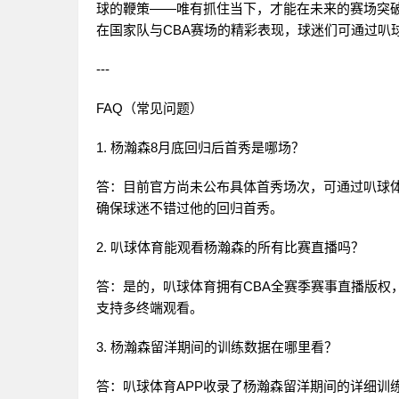
球的鞭策——唯有抓住当下，才能在未来的赛场突
在国家队与CBA赛场的精彩表现，球迷们可通过叭
---
FAQ（常见问题）
1. 杨瀚森8月底回归后首秀是哪场？
答：目前官方尚未公布具体首秀场次，可通过叭球体
确保球迷不错过他的回归首秀。
2. 叭球体育能观看杨瀚森的所有比赛直播吗？
答：是的，叭球体育拥有CBA全赛季赛事直播版权
支持多终端观看。
3. 杨瀚森留洋期间的训练数据在哪里看？
答：叭球体育APP收录了杨瀚森留洋期间的详细训