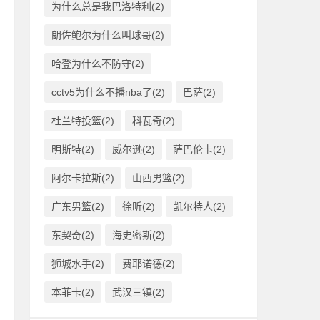
为什么总是我巴洛特利(2)
朗佐鲍尔为什么叫球哥(2)
哈登为什么不防守(2)
cctv5为什么不播nba了(2)
巴萨(2)
杜兰特投篮(2)
科瓦奇(2)
明斯特(2)
威尔逊(2)
萨巴伦卡(2)
阿尔卡拉斯(2)
山西男篮(2)
广东男篮(2)
徐昕(2)
凯尔特人(2)
东契奇(2)
海史密斯(2)
狮城水手(2)
费耶诺德(2)
本菲卡(2)
武汉三镇(2)