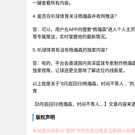
一键查看所有内容。
4. 能否在叭球体育关注杨瀚森并收到推送？
答：可以，用户在APP内搜索“杨瀚森”进入个人主
等专属推送，实时掌握他的最新情况。
5. 叭球体育有没有杨瀚森的独家内容？
答：有的，平台会邀请国内资深篮球专家制作杨瀚
独家视角，让球迷更全面地了解这位内线新星。
以上就是关于"8月底回归!杨瀚森，时间不等人... 
育
【8月底回归!杨瀚森，时间不等人... 】文章内容来源:https://
版权声明
本站资讯除标注“原创”外的信息均来自互联网以及网