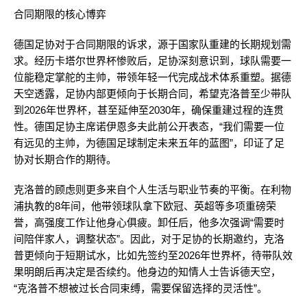
合同期限的核心博弈
德国足协对于合同期限的诉求，源于国家队重建的长期规划需
求。经历卡塔尔世界杯惨败后，足协深刻意识到，球队需要一
位能稳定掌舵的主帅，带领年轻一代完成战术体系重塑。据德
天空透露，足协内部更倾向于长期合同，希望克洛普至少带队
到2026年世界杯，甚至延伸至2030年，确保重建过程的连贯
性。德国足协主席诺伊恩多夫此前公开表态，“我们需要一位
有远见的主帅，为德国足球制定未来五年的蓝图”，印证了足
协对长期合作的期待。
克洛普的顾虑则更多来自个人生活与职业节奏的平衡。在利物
浦执教的8年间，他带领球队拿下欧冠、英超等多项重磅荣
誉，高强度工作让他身心俱疲。卸任后，他多次强调“需要时
间陪伴家人，调整状态”。因此，对于足协的长期邀约，克洛
普更倾向于短期试水，比如先签约至2026年世界杯，待带队效
果明朗后再决定是否续约。他身边的知情人士告诉德天空，
“克洛普不想被过长合同束缚，需要保留选择的灵活性”。