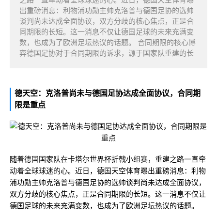
出重磅消息：利物浦功勋主帅克洛普与德国足协的选帅
谈判尚未达成全面协议，双方分歧的核心焦点，正是合
同期限的长短。这一消息不仅让德国足球的未来充满变
数，也成为了欧洲足坛热议的话题。 合同期限的核心博
弈德国足协对于合同期限的诉求，源于国家队重建的长
德天空：克洛普尚未与德国足协达成全面协议，合同期
限是重点
随着德国国家队在卡塔尔世界杯折戟小组赛，重建之路一直牵
动着全球球迷的心。近日，德国天空体育曝出重磅消息：利物
浦功勋主帅克洛普与德国足协的选帅谈判尚未达成全面协议，
双方分歧的核心焦点，正是合同期限的长短。这一消息不仅让
德国足球的未来充满变数，也成为了欧洲足坛热议的话题。