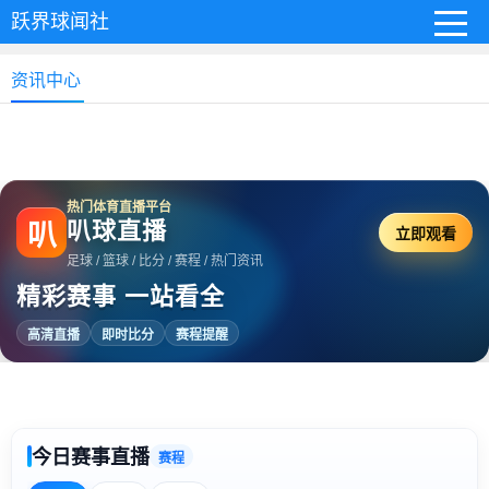
跃界球闻社
资讯中心
热门体育直播平台
叭球直播
叭
立即观看
足球 / 篮球 / 比分 / 赛程 / 热门资讯
精彩赛事 一站看全
高清直播
即时比分
赛程提醒