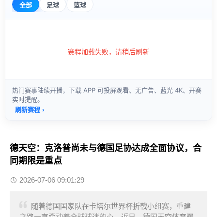
德天空：克洛普尚未与德国足协达成全面协议，合
同期限是重点
2026-07-06 09:01:29
随着德国国家队在卡塔尔世界杯折戟小组赛，重建
之路一直牵动着全球球迷的心。近日，德国天空体育曝