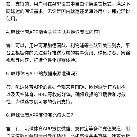
答：支持的，用户可在APP设置中自由切换语言模式，满足不
同球迷的阅读需求，无论是国内球迷还是海外用户，都能轻松
使用。
4. 叭球体育APP能否关注主队并推送专属内容？
答：可以，用户可添加德国队、利物浦等主队到关注列表，平
台会根据你的关注偏好推送专属的赛事资讯、球员动态、集锦
视频等内容，打造个性化观赛体验。
5. 叭球体育APP的数据来源准确吗？
答：叭球体育APP的数据全部来自FIFA、欧足联等官方机构，
以及天空体育、BBC等权威媒体，确保数据的准确性和时效
性，为球迷提供可靠的资讯支持。
6. 叭球体育APP有没有充值入口？
答：有，叭球体育APP提供微信、支付宝等多种充值渠道，用
户充值后可解锁会员专属功能，比如高清赛事直播、独家分析