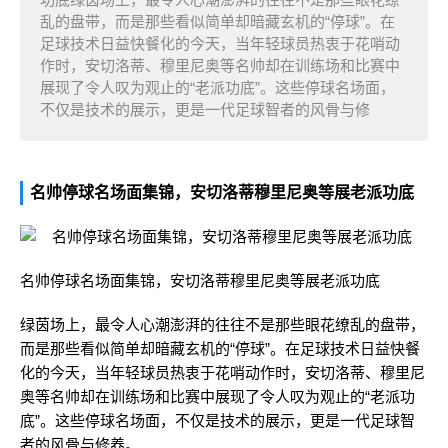
乱的盘带，而是那些看似简单却暗藏玄机的“停球”。在
足球技术日益快餐化的今天，当年轻球员热衷于花哨动
作时，安切洛蒂、穆里尼奥等名帅却在训练场和比赛中
展现了令人叹为观止的“老派功底”。这些停球名场面，
不仅是技术的展示，更是一代足球智者的风骨与修
名帅停球名场面集锦，安切洛蒂穆里尼奥等展老派功底
名帅停球名场面集锦，安切洛蒂穆里尼奥等展老派功底
绿茵场上，最令人心潮澎湃的往往不是那些眼花缭乱的盘带，
而是那些看似简单却暗藏玄机的“停球”。在足球技术日益快餐
化的今天，当年轻球员热衷于花哨动作时，安切洛蒂、穆里尼
奥等名帅却在训练场和比赛中展现了令人叹为观止的“老派功
底”。这些停球名场面，不仅是技术的展示，更是一代足球智
者的风骨与修养。