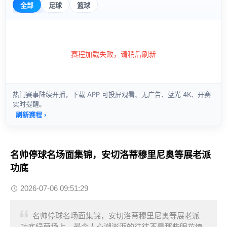
名帅停球名场面集锦，安切洛蒂穆里尼奥等展老派
功底
2026-07-06 09:51:29
名帅停球名场面集锦，安切洛蒂穆里尼奥等展老派
功底绿茵场上，最令人心潮澎湃的往往不是那些眼花缭