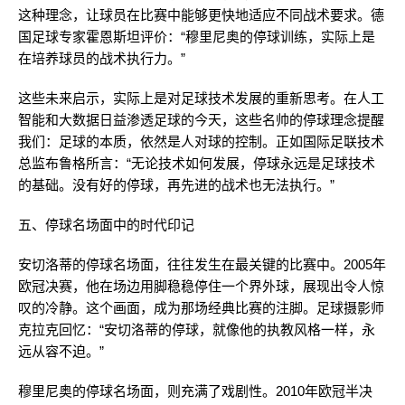
这种理念，让球员在比赛中能够更快地适应不同战术要求。德
国足球专家霍恩斯坦评价：“穆里尼奥的停球训练，实际上是
在培养球员的战术执行力。”
这些未来启示，实际上是对足球技术发展的重新思考。在人工
智能和大数据日益渗透足球的今天，这些名帅的停球理念提醒
我们：足球的本质，依然是人对球的控制。正如国际足联技术
总监布鲁格所言：“无论技术如何发展，停球永远是足球技术
的基础。没有好的停球，再先进的战术也无法执行。”
五、停球名场面中的时代印记
安切洛蒂的停球名场面，往往发生在最关键的比赛中。2005年
欧冠决赛，他在场边用脚稳稳停住一个界外球，展现出令人惊
叹的冷静。这个画面，成为那场经典比赛的注脚。足球摄影师
克拉克回忆：“安切洛蒂的停球，就像他的执教风格一样，永
远从容不迫。”
穆里尼奥的停球名场面，则充满了戏剧性。2010年欧冠半决