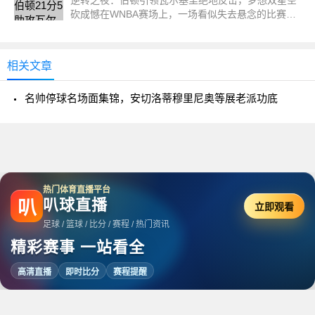
逆转之夜：伯顿引领瓦尔基里绝地反击，梦想双星空
砍成憾在WNBA赛场上，一场看似失去悬念的比赛，
却因伯顿的爆发而...
相关文章
名帅停球名场面集锦，安切洛蒂穆里尼奥等展老派功底
热门体育直播平台
叭球直播
叭
立即观看
足球 / 篮球 / 比分 / 赛程 / 热门资讯
精彩赛事 一站看全
高清直播
即时比分
赛程提醒