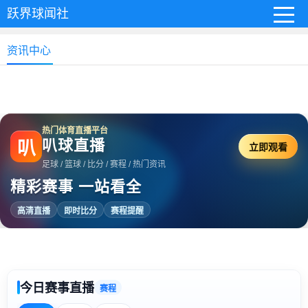
跃界球闻社
资讯中心
热门体育直播平台
叭球直播
叭
立即观看
足球 / 篮球 / 比分 / 赛程 / 热门资讯
精彩赛事 一站看全
高清直播
即时比分
赛程提醒