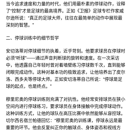
当今追求速度和力量的时代，他们用最朴素的停球动作，诠释
了“控制”才是足球的最高境界。正如《卫报》足球专栏作家威
尔逊所说：“真正的足球大师，往往在最简单的动作中展现最
深刻的智慧。”
二、停球训练中的细节哲学
安切洛蒂对停球细节的执着，近乎苛刻。他要求球员在停球时
必须“听球”——通过声音判断球的旋转和速度。在一次采访
中，他透露自己年轻时曾对着墙壁练习停球数千次，直到能够
闭眼完成动作。这种对基本功的极致追求，让他培养出了皮尔
洛、西多夫等停球大师。正如安切洛蒂自己所说：“停球是足
球的起点，也是终点。”
穆里尼奥的停球训练则充满了对抗性。他经常安排球员在狭小
空间内进行停球练习，要求球员在身体接触中完成停球动作。
这种训练方式，让他的球队在高压比赛中依然能够从容控球。
切尔西名宿兰帕德回忆：“穆里尼奥的训练课，停球永远是最
重要的环节。他会反复纠正你的触球点、身体姿态和视线方