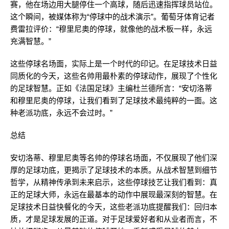
赛，他在场边用大腿停住一个高球，随后迅速指挥球员站位。
这个瞬间，被媒体称为“停球中的战术演示”。葡萄牙体育记者
费雷拉评价：“穆里尼奥的停球，就像他的战术板一样，永远
充满智慧。”
这些停球名场面，实际上是一个时代的印记。在足球技术日益
同质化的今天，这些名帅用最朴素的停球动作，展现了个性化
的足球智慧。正如《法国足球》主编杜兰德所言：“安切洛蒂
和穆里尼奥的停球，让我们看到了足球技术最纯粹的一面。这
种老派功底，永远不会过时。”
总结
安切洛蒂、穆里尼奥等名帅的停球名场面，不仅展现了他们深
厚的足球功底，更揭示了足球技术的本质。从战术智慧到细节
哲学，从精神传承到未来启示，这些停球技艺让我们看到：真
正的足球大师，永远在最基本的动作中展现最深刻的智慧。在
足球技术日益快餐化的今天，这些老派功底提醒我们：回归本
质，才是足球发展的正道。对于足球爱好者和从业者而言，不