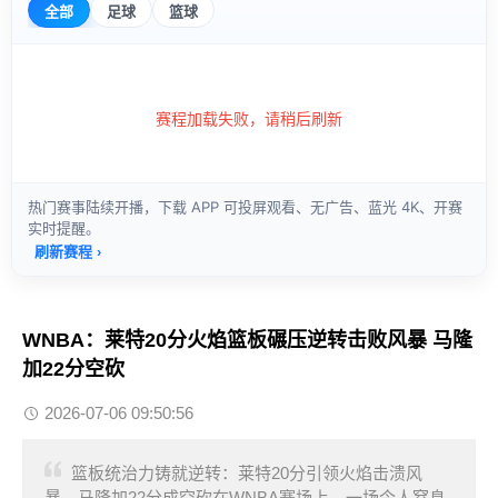
WNBA：莱特20分火焰篮板碾压逆转击败风暴 马隆
加22分空砍
2026-07-06 09:50:56
篮板统治力铸就逆转：莱特20分引领火焰击溃风
暴，马隆加22分成空砍在WNBA赛场上，一场令人窒息