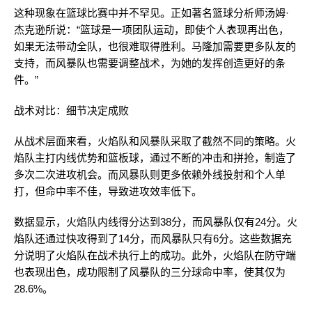
这种现象在篮球比赛中并不罕见。正如著名篮球分析师汤姆·
杰克逊所说：“篮球是一项团队运动，即使个人表现再出色，
如果无法带动全队，也很难取得胜利。马隆加需要更多队友的
支持，而风暴队也需要调整战术，为她的发挥创造更好的条
件。”
战术对比：细节决定成败
从战术层面来看，火焰队和风暴队采取了截然不同的策略。火
焰队主打内线优势和篮板球，通过不断的冲击和拼抢，制造了
多次二次进攻机会。而风暴队则更多依赖外线投射和个人单
打，但命中率不佳，导致进攻效率低下。
数据显示，火焰队内线得分达到38分，而风暴队仅有24分。火
焰队还通过快攻得到了14分，而风暴队只有6分。这些数据充
分说明了火焰队在战术执行上的成功。此外，火焰队在防守端
也表现出色，成功限制了风暴队的三分球命中率，使其仅为
28.6%。