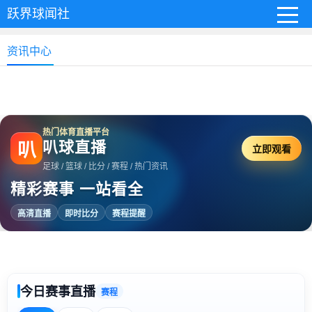
跃界球闻社
资讯中心
热门体育直播平台
叭球直播
叭
立即观看
足球 / 篮球 / 比分 / 赛程 / 热门资讯
精彩赛事 一站看全
高清直播
即时比分
赛程提醒