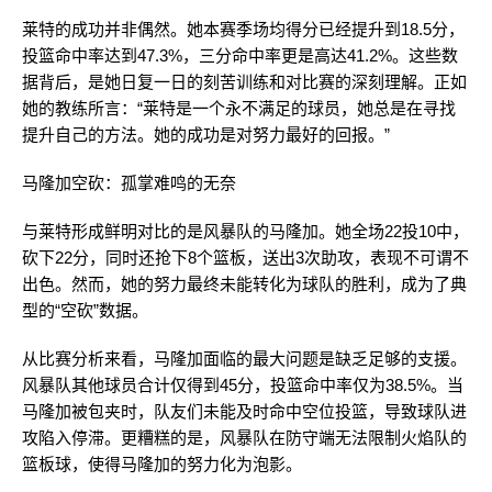
莱特的成功并非偶然。她本赛季场均得分已经提升到18.5分，
投篮命中率达到47.3%，三分命中率更是高达41.2%。这些数
据背后，是她日复一日的刻苦训练和对比赛的深刻理解。正如
她的教练所言：“莱特是一个永不满足的球员，她总是在寻找
提升自己的方法。她的成功是对努力最好的回报。”
马隆加空砍：孤掌难鸣的无奈
与莱特形成鲜明对比的是风暴队的马隆加。她全场22投10中，
砍下22分，同时还抢下8个篮板，送出3次助攻，表现不可谓不
出色。然而，她的努力最终未能转化为球队的胜利，成为了典
型的“空砍”数据。
从比赛分析来看，马隆加面临的最大问题是缺乏足够的支援。
风暴队其他球员合计仅得到45分，投篮命中率仅为38.5%。当
马隆加被包夹时，队友们未能及时命中空位投篮，导致球队进
攻陷入停滞。更糟糕的是，风暴队在防守端无法限制火焰队的
篮板球，使得马隆加的努力化为泡影。