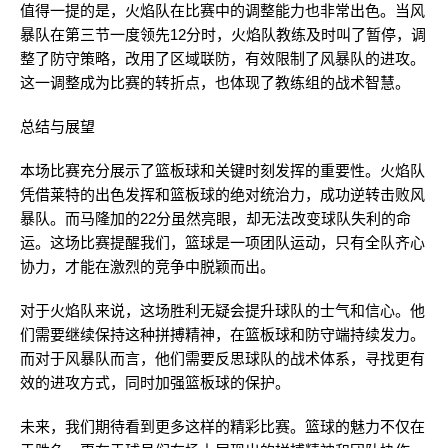
值得一提的是，火焰队在比赛中的调整能力也非常出色。当风
暴队在第三节一度领先12分时，火焰队教练及时叫了暂停，调
整了防守策略，改用了区域联防，有效限制了风暴队的进攻。
这一调整成为比赛的转折点，也体现了教练组的战术智慧。
总结与展望
本场比赛充分展示了篮板球和关键时刻发挥的重要性。火焰队
凭借莱特的出色发挥和篮板球的绝对统治力，成功逆转击败风
暴队。而马隆加的22分虽然亮眼，却无法改变球队失利的命
运。这场比赛提醒我们，篮球是一项团队运动，只有全队齐心
协力，才能在激烈的竞争中脱颖而出。
对于火焰队来说，这场胜利无疑会提升球队的士气和信心。他
们需要继续保持这种拼搏精神，在篮板球和防守端持续发力。
而对于风暴队而言，他们需要反思球队的战术体系，寻找更有
效的进攻方式，同时加强篮板球的保护。
未来，我们期待看到更多这样的精彩比赛。篮球的魅力不仅在