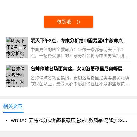
很赞哦！
(
)
明天下午2点，专家分析给中国男篮4个救命点，少做一条都悬
上一篇
中国男篮的四个救命点：少做一条都悬明天下午2
点，一场备受瞩目的专家分析会将为中国男篮把脉问
诊。面对即将到...
名帅停球名场面集锦，安切洛蒂穆里尼奥等展老派功底
下一篇
名帅停球名场面集锦，安切洛蒂穆里尼奥等展老派功
底绿茵场上，最令人心潮澎湃的往往不是那些眼花缭
乱的盘带，而...
相关文章
WNBA：莱特20分火焰篮板碾压逆转击败风暴 马隆加22分空砍