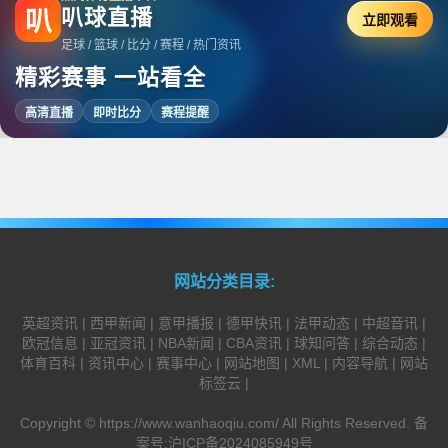
叭球直播
叭
立即观看
足球 / 篮球 / 比分 / 赛程 / 热门资讯
精彩赛事 一站看全
高清直播
即时比分
赛程提醒
网站分类目录:
英超资讯
|
西甲新闻
|
意甲播报
|
德甲快讯
|
法甲动态
|
中超音讯
|
欧冠信息
|
亚冠资讯
|
NBA新闻
|
CBA资讯
|
球知问答
|
综合动态
|
体育百科
|
资讯中心
|
赛事中心
|
网站地图
|
XML
|
内容导航
|
网站
标签云
|
Copyright ©
https://www.wanhaoqiu.com/
All Rights Reserved. 备
案号:
沪ICP备2024085949号