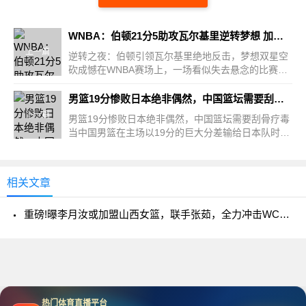
WNBA：伯顿21分5助攻瓦尔基里逆转梦想 加比19分格雷22分空砍
上一篇
逆转之夜：伯顿引领瓦尔基里绝地反击，梦想双星空
砍成憾在WNBA赛场上，一场看似失去悬念的比赛，
却因伯顿的爆发而...
男篮19分惨败日本绝非偶然，中国篮坛需要刮骨疗毒
下一篇
男篮19分惨败日本绝非偶然，中国篮坛需要刮骨疗毒
当中国男篮在主场以19分的巨大分差输给日本队时，
无数球迷感...
相关文章
重磅!曝李月汝或加盟山西女篮，联手张茹，全力冲击WCBA总冠军!
热门体育直播平台