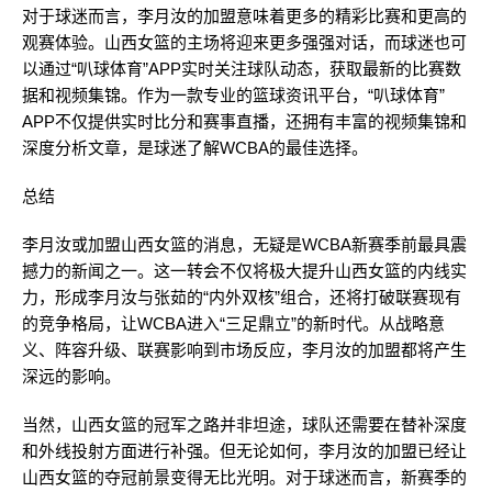
对于球迷而言，李月汝的加盟意味着更多的精彩比赛和更高的
观赛体验。山西女篮的主场将迎来更多强强对话，而球迷也可
以通过“叭球体育”APP实时关注球队动态，获取最新的比赛数
据和视频集锦。作为一款专业的篮球资讯平台，“叭球体育”
APP不仅提供实时比分和赛事直播，还拥有丰富的视频集锦和
深度分析文章，是球迷了解WCBA的最佳选择。
总结
李月汝或加盟山西女篮的消息，无疑是WCBA新赛季前最具震
撼力的新闻之一。这一转会不仅将极大提升山西女篮的内线实
力，形成李月汝与张茹的“内外双核”组合，还将打破联赛现有
的竞争格局，让WCBA进入“三足鼎立”的新时代。从战略意
义、阵容升级、联赛影响到市场反应，李月汝的加盟都将产生
深远的影响。
当然，山西女篮的冠军之路并非坦途，球队还需要在替补深度
和外线投射方面进行补强。但无论如何，李月汝的加盟已经让
山西女篮的夺冠前景变得无比光明。对于球迷而言，新赛季的