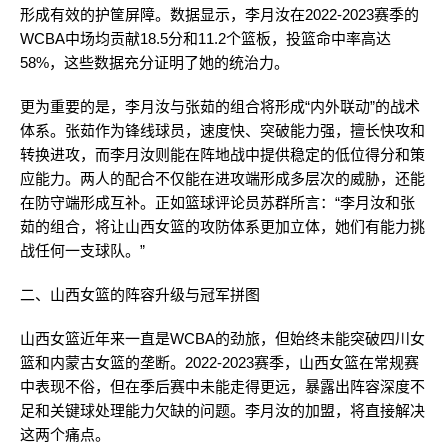
形成有效的护筐屏障。数据显示，李月汝在2022-2023赛季的
WCBA中场均贡献18.5分和11.2个篮板，投篮命中率高达
58%，这些数据充分证明了她的统治力。
更为重要的是，李月汝与张茹的组合将形成“内外联动”的战术
体系。张茹作为锋线球员，速度快、突破能力强，擅长快攻和
转换进攻，而李月汝则能在阵地战中提供稳定的低位得分和策
应能力。两人的配合不仅能在进攻端形成多层次的威胁，还能
在防守端形成互补。正如篮球评论员苏群所言：“李月汝和张
茹的组合，将让山西女篮的攻防体系更加立体，她们有能力挑
战任何一支球队。”
二、山西女篮的阵容升级与冠军拼图
山西女篮近年来一直是WCBA的劲旅，但始终未能突破四川女
篮和内蒙古女篮的垄断。2022-2023赛季，山西女篮在常规赛
中表现不俗，但在季后赛中未能走得更远，暴露出阵容深度不
足和关键球处理能力欠缺的问题。李月汝的加盟，将直接解决
这两个痛点。