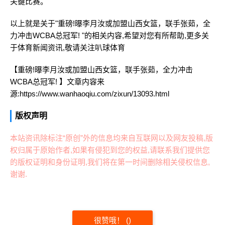
关键比赛。
以上就是关于"重磅!曝李月汝或加盟山西女篮，联手张茹，全
力冲击WCBA总冠军! "的相关内容,希望对您有所帮助,更多关
于体育新闻资讯,敬请关注
叭球体育
【重磅!曝李月汝或加盟山西女篮，联手张茹，全力冲击
WCBA总冠军! 】文章内容来
源:https://www.wanhaoqiu.com/zixun/13093.html
版权声明
本站资讯除标注“原创”外的信息均来自互联网以及网友投稿,版
权归属于原始作者,如果有侵犯到您的权益,请联系我们提供您
的版权证明和身份证明,我们将在第一时间删除相关侵权信息,
谢谢.
很赞哦！
(
)