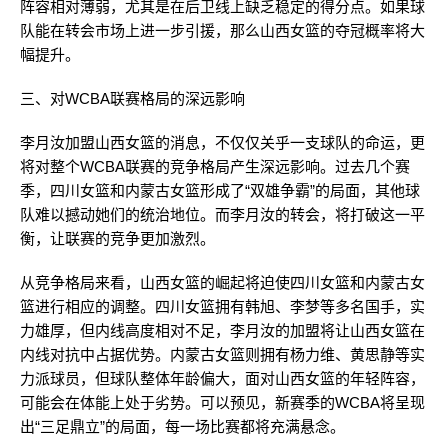
阵容相对薄弱，尤其是在后卫线上缺乏稳定的得分点。如果球
队能在转会市场上进一步引援，那么山西女篮的夺冠概率将大
幅提升。
三、对WCBA联赛格局的深远影响
李月汝加盟山西女篮的消息，不仅仅关乎一支球队的命运，更
将对整个WCBA联赛的竞争格局产生深远影响。过去几个赛
季，四川女篮和内蒙古女篮形成了“双雄争霸”的局面，其他球
队难以撼动她们的统治地位。而李月汝的转会，将打破这一平
衡，让联赛的竞争更加激烈。
从竞争格局来看，山西女篮的崛起将迫使四川女篮和内蒙古女
篮进行相应的调整。四川女篮拥有韩旭、李梦等多名国手，实
力雄厚，但内线高度相对不足，李月汝的加盟将让山西女篮在
内线对抗中占据优势。内蒙古女篮则拥有杨力维、黄思静等实
力派球员，但球队整体年龄偏大，面对山西女篮的年轻阵容，
可能会在体能上处于劣势。可以预见，新赛季的WCBA将呈现
出“三足鼎立”的局面，每一场比赛都将充满悬念。