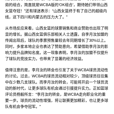
茹的组合，简直就是WCBA版的‘OK组合’，期待她们带领山西
女篮夺冠！”还有球迷表示：“山西女篮终于有了自己的超级内
线，这下四川和内蒙古的压力大了。”
从市场反应来看，山西女篮的球票销售和商业赞助也出现了明
显的增长。据山西女篮俱乐部相关人士透露，自李月汝加盟的
传闻出现后，球队的季票预售量较去年同期增长了30%以上。
同时，多家本地企业也表达了赞助意向，希望借助李月汝的影
响力提升品牌知名度。这一现象表明，李月汝的加盟不仅提升
了球队的竞技实力，也带来了显著的经济效益。
值得注意的是，李月汝的转会也引发了关于WCBA球员流动性
的讨论。过去，WCBA的球员流动相对较少，顶级球员往往集
中在少数几支球队。而李月汝的转会，可能将开启一个球员流
动的新时代，让更多球队有机会通过引援提升实力。正如篮球
评论员杨毅所言：“李月汝的转会，是WCBA走向职业化的重
要一步。球员的流动性增强，将让联赛更加精彩，也让更多球
队有机会争夺冠军。”