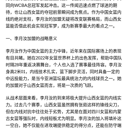
同向WCBA总冠军发起冲击。这一传闻迅速点燃了球迷的期
待，也让山西女篮的夺冠前景瞬间成为焦点。作为中国女篮内
线的绝对支柱，李月汝的加盟无疑将改变联赛格局，而山西女
篮能否借此机会实现冠军梦，成为新赛季最大的看点之一。
一、李月汝加盟的战略意义
李月汝作为中国女篮的主力中锋，近年来在国际赛场上的表现
有目共睹。她在2022年女篮世界杯上的出色发挥，帮助中国队
时隔28年重返决赛舞台，个人也入选了赛事最佳阵容。李月汝
身高2米01，内线技术扎实，篮下脚步灵活，同时具备一定的
中远投能力，是当今亚洲篮坛最具统治力的内线球员之一。她
的加盟对于山西女篮而言，将是一次质的飞跃。
从战术层面来看，李月汝的到来将极大提升山西女篮的内线实
力。过去几个赛季，山西女篮虽然拥有张茹这样的锋线尖刀，
但在内线对抗中往往处于劣势，尤其是在面对四川女篮和内蒙
古女篮等强队时，内线短板尤为明显。李月汝的加入将填补这
一空白，她不仅能在进攻端提供稳定的得分点，还能在防守端