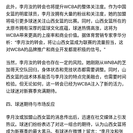
此外，李月汝的转会也将提升WCBA的整体关注度。作为中国
女篮的明星球员，李月汝拥有大量的粉丝和关注度，她的加盟
将吸引更多球迷关注山西女篮的比赛。同时，山西女篮所在的
太原市拥有深厚的篮球文化底蕴，球迷热情高涨，这将为
WCBA带来更高的上座率和商业价值。据体育营销专家李华分
析：“李月汝的转会，将让山西女篮成为联赛的流量担当，这
对WCBA的品牌推广和商业开发都是积极的信号。”
当然，李月汝的转会也存在一定的风险。她刚刚从WNBA的芝
加哥天空队回归，身体状态和竞技状态都需要调整。同时，山
西女篮的战术体系能否与李月汝的特点完美融合，也需要时间
检验。但无论如何，这一转会已经为WCBA注入了新的活力，
让球迷对新赛季充满期待。
四、球迷期待与市场反应
李月汝或加盟山西女篮的消息传出后，迅速在社交媒体上引发
热议。球迷们纷纷表达了对这一组合的期待，认为山西女篮将
成为新赛季的最大黑马。有球迷在微博上留言：“李月汝和张