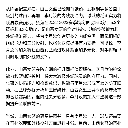
从阵容配置来看，山西女篮已经拥有张茹、武桐桐等多名国手
级别的球员，再加上李月汝的内线统治力，球队的纸面实力将
跃居联赛前列。张茹在2022-2023赛季场均贡献16.3分、5.8个
篮板和3.2次助攻，是山西女篮的绝对核心。她的突破能力和
外线投射能力，将为李月汝创造更多的内线空间。而武桐桐的
组织能力和三分投射，也将为双核提供有力支持。可以说，李
月汝的加入将让山西女篮的进攻体系更加多元化，对手将难以
同时限制内外线的发挥。
此外，山西女篮在防守端的提升同样值得期待。李月汝的护筐
能力和篮板球控制，将大大减轻外线球员的防守压力。同时，
张茹的协防能力和抢断意识，也能与李月汝形成有效的防守联
动。据篮球数据分析师王健统计，山西女篮上赛季的防守效率
排名联赛第四，但内线失分较多，李月汝的加入有望将这一数
据提升至联赛前三。
当然，山西女篮的冠军拼图并非只有李月汝一人。球队还需要
在替补深度和外线投射方面进行补强。目前，山西女篮的替补