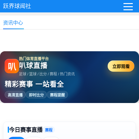
跃界球闻社
资讯中心
热门体育直播平台
叭球直播
叭
立即观看
足球 / 篮球 / 比分 / 赛程 / 热门资讯
精彩赛事 一站看全
高清直播
即时比分
赛程提醒