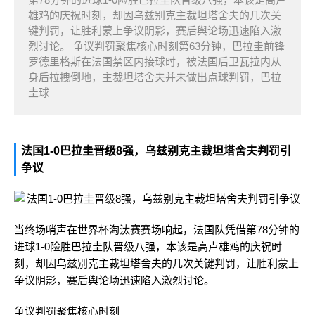
雄鸡的庆祝时刻，却因乌兹别克主裁坦塔舍夫的几次关
键判罚，让胜利蒙上争议阴影，赛后舆论场迅速陷入激
烈讨论。 争议判罚聚焦核心时刻第63分钟，巴拉圭前锋
罗德里格斯在法国禁区内接球时，被法国后卫瓦拉内从
身后拉拽倒地，主裁坦塔舍夫并未做出点球判罚，巴拉
圭球
法国1-0巴拉圭晋级8强，乌兹别克主裁坦塔舍夫判罚引
争议
当终场哨声在世界杯淘汰赛赛场响起，法国队凭借第78分钟的
进球1-0险胜巴拉圭队晋级八强，本该是高卢雄鸡的庆祝时
刻，却因乌兹别克主裁坦塔舍夫的几次关键判罚，让胜利蒙上
争议阴影，赛后舆论场迅速陷入激烈讨论。
争议判罚聚焦核心时刻