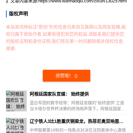
】文章内容来源:https://www.wanhaoqiu.com/zixun/13029.html
版权声明
本站资讯除标注“原创”外的信息均来自互联网以及网友投稿,版
权归属于原始作者,如果有侵犯到您的权益,请联系我们提供您
的版权证明和身份证明,我们将在第一时间删除相关侵权信息,
谢谢.
很赞哦！
(
)
阿根廷国家队官媒： 始终提供
上一篇
蓝白军团的数字纽带：阿根廷官媒的“始终提供”之道
当卡塔尔世界杯决赛的终场哨声落下，阿根廷国家队
捧起大力...
辽宁铁人3比1胜重庆铜梁龙，热菲尼奥双响恩加德乌染红
下一篇
中甲联赛第18轮的一场焦点对决在沈阳奥体中心激情