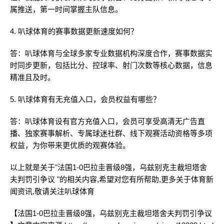
属推送，第一时间掌握主队信息。
4. 叭球体育的赛事数据更新速度如何？
答：叭球体育与全球多家专业数据机构深度合作，赛事数据实
时同步更新，包括比分、控球率、射门次数等核心数据，信息
精准且及时。
5. 叭球体育有无充值入口，会员权益有哪些？
答：叭球体育设有官方充值入口，会员可享受高清无广告直
播、独家赛事解析、专属球迷社群、线下观赛活动资格等多项
权益，为你带来更优质的观赛体验。
以上就是关于"法国1-0巴拉圭晋级8强，乌兹别克主裁坦塔舍
夫判罚引争议 "的相关内容,希望对您有所帮助,更多关于体育新
闻资讯,敬请关注
叭球体育
【法国1-0巴拉圭晋级8强，乌兹别克主裁坦塔舍夫判罚引争议