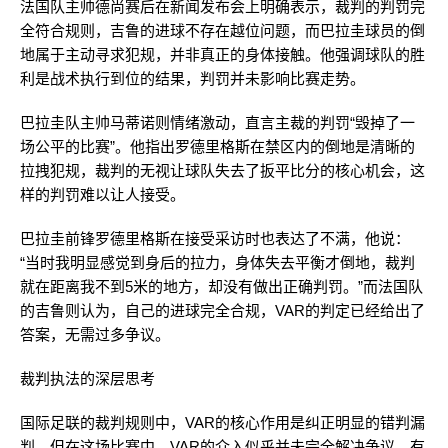
法国队主帅德尚赛后在新闻发布会上明确表示，裁判的判罚完
全符合规则，吉鲁的进球不存在越位问题，而巴拉圭球员的倒
地属于主动寻求犯规，并非真正的身体接触。他强调球队的胜
利是战术执行到位的结果，判罚并未影响比赛走势。
巴拉圭队主帅马蒂诺则情绪激动，直言主裁的判罚“毁掉了一
场公平的比赛”。他指出罗德里格斯在禁区内的倒地是清晰的
拉拽犯规，裁判的无视让球队失去了扳平比分的核心机会，这
样的判罚难以让人接受。
巴拉圭前锋罗德里格斯在接受采访时也表达了不满，他说：
“当时我明显感觉到身后的拉力，身体失去平衡才倒地，裁判
就在距离我不到5米的地方，却没有做出正确判罚。”而法国队
的吉鲁则认为，自己的进球完全合规，VAR的判定已经给出了
答案，无需过多争议。
裁判执法的深层思考
国际足联的裁判规则中，VAR的核心作用是纠正明显的错判漏
判，但在这场比赛中，VAR的介入似乎并未完全解决争议。有