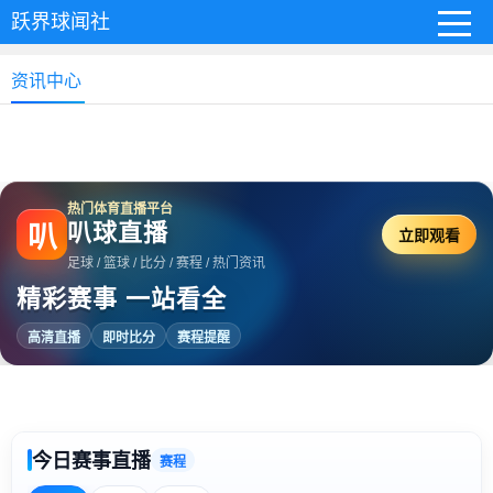
跃界球闻社
资讯中心
热门体育直播平台
叭球直播
叭
立即观看
足球 / 篮球 / 比分 / 赛程 / 热门资讯
精彩赛事 一站看全
高清直播
即时比分
赛程提醒