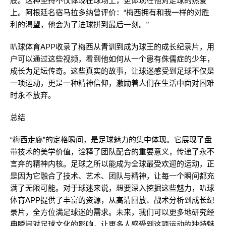
底。这种坚持不仅体现在球场上，更体现在他对足球的热爱
上。阿根廷名宿马拉多纳曾评价：“梅西拥有和我一样的对胜
利的渴望，他会为了进球拼到最后一刻。”
叭球体育APP收录了梅西从青训到成为球王的成长纪录片，用
户可以通过这些视频，看到他如何从一个患有侏儒症的少年，
成长为足坛传奇。这些真实的故事，让球迷感受到足球不仅是
一项运动，更是一种精神信仰，激励着人们在生活中面对困难
时永不放弃。
总结
“梅西走廊”的定格瞬间，是足球魅力的集中体现。它展现了盘
带技术的美学价值，诠释了团队配合的重要意义，传递了永不
言弃的精神内核。足球之所以能成为全球最受欢迎的运动，正
是因为它融合了技术、艺术、团队与精神，让每一个瞬间都充
满了无限可能。对于球迷来说，想要深入挖掘这些魅力，叭球
体育APP提供了丰富的资源，从高清回放、战术分析到成长纪
录片，全方位满足球迷的需求。未来，我们可以更多地研究经
典瞬间对足球文化的影响，让更多人感受到这项运动的独特魅