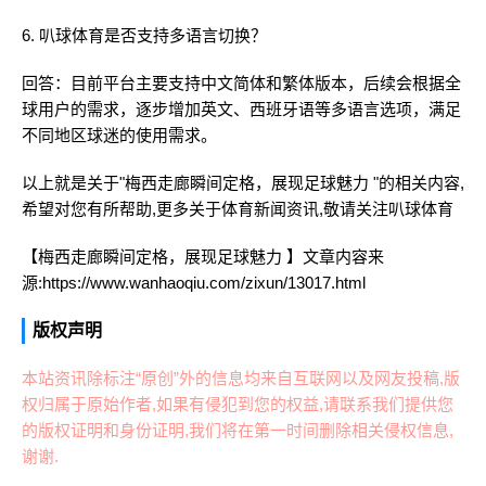
6. 叭球体育是否支持多语言切换？
回答：目前平台主要支持中文简体和繁体版本，后续会根据全
球用户的需求，逐步增加英文、西班牙语等多语言选项，满足
不同地区球迷的使用需求。
以上就是关于"梅西走廊瞬间定格，展现足球魅力 "的相关内容,
希望对您有所帮助,更多关于体育新闻资讯,敬请关注
叭球体育
【梅西走廊瞬间定格，展现足球魅力 】文章内容来
源:https://www.wanhaoqiu.com/zixun/13017.html
版权声明
本站资讯除标注“原创”外的信息均来自互联网以及网友投稿,版
权归属于原始作者,如果有侵犯到您的权益,请联系我们提供您
的版权证明和身份证明,我们将在第一时间删除相关侵权信息,
谢谢.