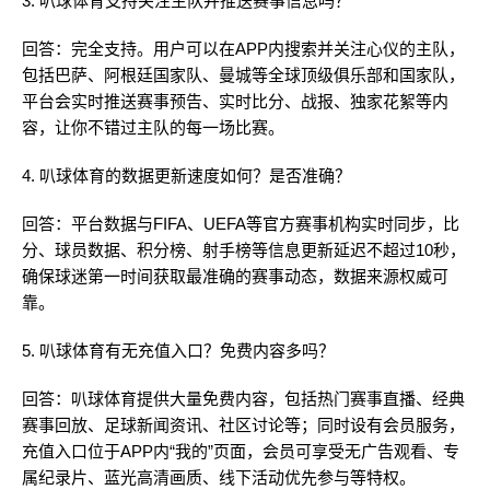
3. 叭球体育支持关注主队并推送赛事信息吗？
回答：完全支持。用户可以在APP内搜索并关注心仪的主队，
包括巴萨、阿根廷国家队、曼城等全球顶级俱乐部和国家队，
平台会实时推送赛事预告、实时比分、战报、独家花絮等内
容，让你不错过主队的每一场比赛。
4. 叭球体育的数据更新速度如何？是否准确？
回答：平台数据与FIFA、UEFA等官方赛事机构实时同步，比
分、球员数据、积分榜、射手榜等信息更新延迟不超过10秒，
确保球迷第一时间获取最准确的赛事动态，数据来源权威可
靠。
5. 叭球体育有无充值入口？免费内容多吗？
回答：叭球体育提供大量免费内容，包括热门赛事直播、经典
赛事回放、足球新闻资讯、社区讨论等；同时设有会员服务，
充值入口位于APP内“我的”页面，会员可享受无广告观看、专
属纪录片、蓝光高清画质、线下活动优先参与等特权。