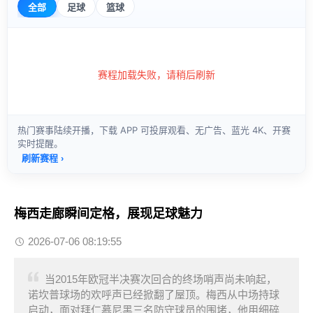
梅西走廊瞬间定格，展现足球魅力
2026-07-06 08:19:55
当2015年欧冠半决赛次回合的终场哨声尚未响起，
诺坎普球场的欢呼声已经掀翻了屋顶。梅西从中场持球
启动，面对拜仁慕尼黑三名防守球员的围堵，他用细碎