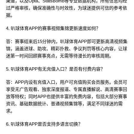
渠道，以及Opta、StatsBomb等专业数据机构，所有信息均经
过严格审核，确保准确性与时效性，为球迷提供可信的参考依
据。
4. 叭球体育APP的赛事视频集锦更新速度如何？
答：赛事结束后15分钟内，叭球体育APP即可更新高清视频集
锦，涵盖进球、助攻、精彩扑救、争议判罚等核心内容，让球
迷第一时间回顾赛事亮点，无需等待漫长的审核周期。
5. 叭球体育APP有无充值入口？是否有付费内容？
答：APP内设有充值入口，用户可充值购买会员服务。会员可
享受无广告观看、独家深度报道、专属直播解说、高清赛事回
放等特权；同时APP也提供丰富的免费内容，包括大部分赛事
资讯、基础数据统计、普通视频集锦等，满足不同球迷的需
求。
6. 叭球体育APP是否支持多语言切换？