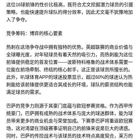
这位16球前锋的性价比极高，既符合尤文挖掘潜力球员的引援
策略，也能快速提升球队的得分效率，因此尤文毫不犹豫地加
入了争夺。
竞争筹码：博弈的核心要素
热刺在这场争夺战中拥有独特的优势。英超联赛的商业价值与
全球曝光度，对年轻球员有着天然的吸引力，而热刺能为这位
前锋提供稳定的首发位置——波斯特科格鲁的战术体系需要一
位能在前场牵制、终结的核心射手，这正是该球员所擅长的。
此外，叭球体育APP的球迷投票显示，超过60%的球迷认为热
刺能给该前锋提供更适合其成长的环境，球队的薪资结构也能
满足球员的需求。
巴萨的竞争力则源于其豪门底蕴与欧冠参赛资格。作为西甲传
统豪门，巴萨拥有成熟的战术体系与庞大的球迷群体，能为球
员带来更多的商业机会与荣誉加成。下赛季巴萨将重返欧冠赛
场，这对渴望在顶级赛事证明自己的前锋来说是巨大的诱惑。
同时，巴萨的传控战术与该球员的技术特点高度契合，莱万的