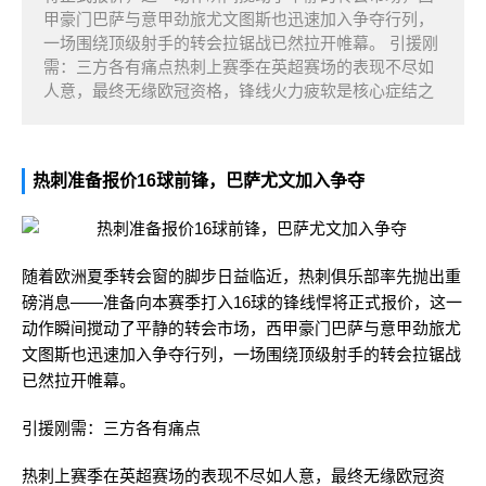
甲豪门巴萨与意甲劲旅尤文图斯也迅速加入争夺行列，
一场围绕顶级射手的转会拉锯战已然拉开帷幕。 引援刚
需：三方各有痛点热刺上赛季在英超赛场的表现不尽如
人意，最终无缘欧冠资格，锋线火力疲软是核心症结之
热刺准备报价16球前锋，巴萨尤文加入争夺
随着欧洲夏季转会窗的脚步日益临近，热刺俱乐部率先抛出重
磅消息——准备向本赛季打入16球的锋线悍将正式报价，这一
动作瞬间搅动了平静的转会市场，西甲豪门巴萨与意甲劲旅尤
文图斯也迅速加入争夺行列，一场围绕顶级射手的转会拉锯战
已然拉开帷幕。
引援刚需：三方各有痛点
热刺上赛季在英超赛场的表现不尽如人意，最终无缘欧冠资