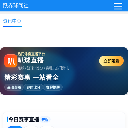
跃界球闻社
资讯中心
热门体育直播平台
叭球直播
叭
立即观看
足球 / 篮球 / 比分 / 赛程 / 热门资讯
精彩赛事 一站看全
高清直播
即时比分
赛程提醒