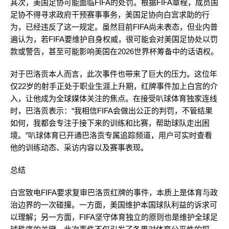
其次，美国足协可能面临FIFA的处罚。根据FIFA章程，成员国
足协不得寻求政府干预赛事事务，美国足协向白宫求助的行
为，已经违反了这一规定。虽然目前FIFA尚未表态，但业内普
遍认为，若FIFA要维护自身权威，很可能会对美国足协处以罚
款或警告，甚至可能影响美国在2026世界杯筹备中的话语权。
对于巴洛贡本人而言，此次事件也带来了巨大的压力。这位年
仅22岁的射手正处于职业生涯上升期，红牌事件加上白宫的介
入，让他成为全球媒体关注的焦点。在接受叭球体育独家连线
时，巴洛贡表示：“我相信FIFA会做出公正的判罚，不管结果
如何，我都会专注于接下来的训练和比赛，帮助球队走出困
境。”叭球体育已开通巴洛贡专属追踪频道，用户可实时查看
他的训练动态、采访内容以及赛事表现。
总结
白宫致电FIFA要求复审巴洛贡红牌的事件，本质上是体育与政
治边界的一次碰撞。一方面，美国维护本国球队利益的诉求可
以理解；另一方面，FIFA坚守体育独立的原则也是维护全球足