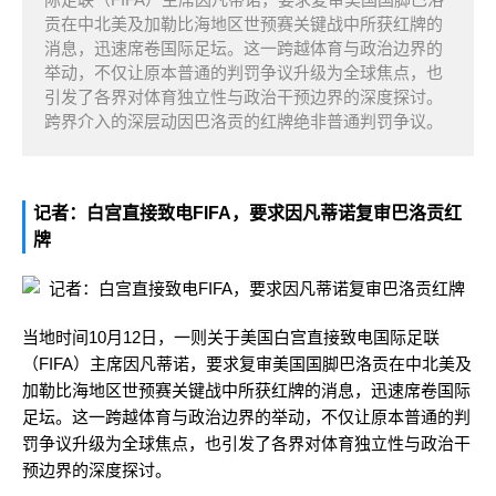
贡在中北美及加勒比海地区世预赛关键战中所获红牌的
消息，迅速席卷国际足坛。这一跨越体育与政治边界的
举动，不仅让原本普通的判罚争议升级为全球焦点，也
引发了各界对体育独立性与政治干预边界的深度探讨。
跨界介入的深层动因巴洛贡的红牌绝非普通判罚争议。
记者：白宫直接致电FIFA，要求因凡蒂诺复审巴洛贡红
牌
当地时间10月12日，一则关于美国白宫直接致电国际足联
（FIFA）主席因凡蒂诺，要求复审美国国脚巴洛贡在中北美及
加勒比海地区世预赛关键战中所获红牌的消息，迅速席卷国际
足坛。这一跨越体育与政治边界的举动，不仅让原本普通的判
罚争议升级为全球焦点，也引发了各界对体育独立性与政治干
预边界的深度探讨。