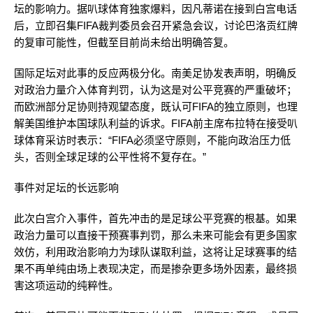
坛的影响力。据叭球体育独家爆料，因凡蒂诺在接到白宫电话
后，立即召集FIFA裁判委员会召开紧急会议，讨论巴洛贡红牌
的复审可能性，但截至目前尚未给出明确答复。
国际足坛对此事的反应两极分化。南美足协发表声明，明确反
对政治力量介入体育判罚，认为这是对公平竞赛的严重破坏；
而欧洲部分足协则持观望态度，既认可FIFA的独立原则，也理
解美国维护本国球队利益的诉求。FIFA前主席布拉特在接受叭
球体育采访时表示：“FIFA必须坚守原则，不能向政治压力低
头，否则全球足球的公平性将不复存在。”
事件对足坛的长远影响
此次白宫介入事件，首先冲击的是足球公平竞赛的根基。如果
政治力量可以直接干预赛事判罚，那么未来可能会有更多国家
效仿，利用政治影响力为球队谋取利益，这将让足球赛事的结
果不再单纯由场上表现决定，而是掺杂更多场外因素，最终损
害这项运动的纯粹性。