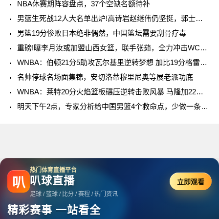
NBA休赛期阵容盘点，37个空缺名额待补
男篮生死战12人大名单出炉!高诗岩赵继伟仍坚挺，郭士强用人固执
男篮19分惨败日本绝非偶然，中国篮坛需要刮骨疗毒
重磅!曝李月汝或加盟山西女篮，联手张茹，全力冲击WCBA总冠军!
WNBA：伯顿21分5助攻瓦尔基里逆转梦想 加比19分格雷22分空砍
名帅停球名场面集锦，安切洛蒂穆里尼奥等展老派功底
WNBA：莱特20分火焰篮板碾压逆转击败风暴 马隆加22分空砍
明天下午2点，专家分析给中国男篮4个救命点，少做一条都悬
热门体育直播平台
叭球直播
叭
立即观看
足球 / 篮球 / 比分 / 赛程 / 热门资讯
精彩赛事 一站看全