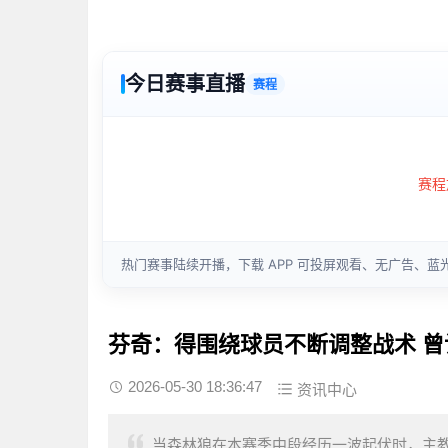
芬奇：得围绕球员不断调整战术 
2026-05-30 18:36:47
资讯中心
当森林狼在本赛季中段经历一波起伏时，主教