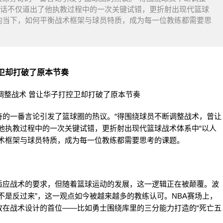
句话不仅道出了他执教过程中的一次关键试错，更折射出现代篮球
系的当下，如何平衡战术框架与球员特质，成为每一位教练都需要思
卫却打破了原本节奏
奇的一番言论引发了篮球圈的热议。“得围绕球员不断调整战术，曾让
他执教过程中的一次关键试错，更折射出现代篮球战术体系中“以人
战术框架与球员特质，成为每一位教练都需要思考的课题。
适应战术的要求，但随着篮球运动的发展，这一逻辑正在被颠覆。波
不是反过来”，这一观点如今被越来越多的教练认可。NBA赛场上，
放在战术设计的首位——比如勇士围绕库里的三分能力打造的“死亡五