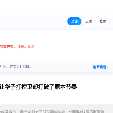
曾让华子打控卫却打破了原本节奏
练芬奇的一番言论引发了篮球圈的热议。“得围绕球员不断调整