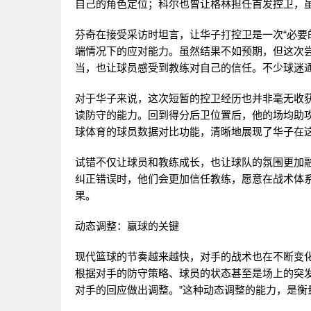
自己的角色定位；科尔也曾让格林担任首发控卫，
芬奇在接受采访时坦言，让华子打控卫是一次“必要
端情况下的应对能力。虽然结果不如预期，但这次
当，也让球员感受到教练对自己的信任。不少球迷
对于华子来说，这次短暂的控卫经历也并非毫无收
读防守的能力。回到得分后卫位置后，他的场均助攻从
球体育的球员数据对比功能，清晰地展现了华子在
试错不仅让球员和教练成长，也让球队的氛围更加
纠正错误时，他们会更加信任教练，愿意在战术体
果。
动态调整：赢球的关键
现代篮球的节奏越来越快，对手的战术也在不断变
根据对手的防守策略、球员的状态甚至是场上的突
对手的回应做出调整。”这种动态调整的能力，是衡