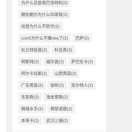
为什么总是我巴洛特利(2)
朗佐鲍尔为什么叫球哥(2)
哈登为什么不防守(2)
cctv5为什么不播nba了(2)
巴萨(2)
杜兰特投篮(2)
科瓦奇(2)
明斯特(2)
威尔逊(2)
萨巴伦卡(2)
阿尔卡拉斯(2)
山西男篮(2)
广东男篮(2)
徐昕(2)
凯尔特人(2)
东契奇(2)
海史密斯(2)
狮城水手(2)
费耶诺德(2)
本菲卡(2)
武汉三镇(2)