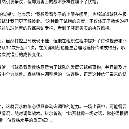
虽然引发争议，但却为勇士的战术多样性埋下了伏笔。
的试错”。他表示：“我想看看华子的上限在哪里，也想知道球队在极
尝试让我们更了解彼此。”这种敢于试错的态度，不仅体现了教练的担
通过叭球体育的教练采访专栏，看到了芬奇务实的执教风格。
获。虽然打控卫时表现不佳，但他在组织过程中提升了传球视野和阅
3.4次升至4.1次，在关键时刻也能更合理地选择传球或得分。叭
这次试错后的成长变化。
融洽。当球员看到教练愿意为了球队的发展尝试新事物，并且能及时
系中全力以赴。森林狼在调整后的一波连胜，正是这种信任带来的结
化，这就要求教练必须具备动态调整的能力。一场比赛中，可能需要
发情况，随时调整战术。科尔曾说：“比赛就像一场对话，你必须根据
量一位教练水平的重要标准。