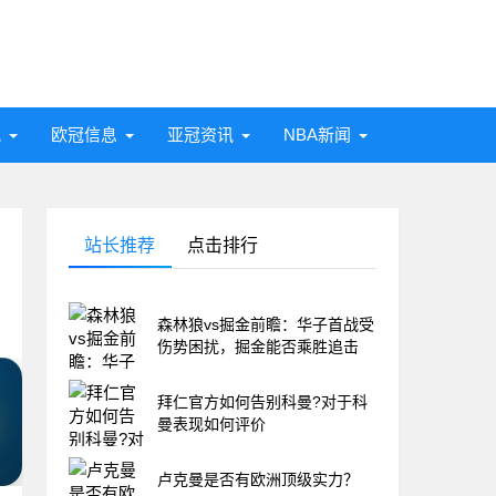
讯
欧冠信息
亚冠资讯
NBA新闻
站长推荐
点击排行
森林狼vs掘金前瞻：华子首战受
伤势困扰，掘金能否乘胜追击
拜仁官方如何告别科曼?对于科
曼表现如何评价
卢克曼是否有欧洲顶级实力？