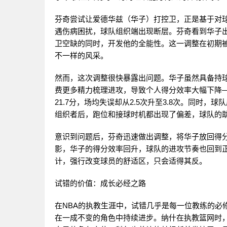
芬奇尝试让爱德华兹（华子）打控卫，正是基于对
遇伤病困扰，球队组织端出现断层。芬奇看到华子
卫空缺的同时，开发他的全能性。这一调整在初期
不一样的风采。
然而，这次调整很快暴露出问题。华子虽然具备持
费更多精力梳理进攻，导致个人得分效率大幅下降—
21.7分，场均失误却从2.5次升至3.8次。同时
组织者后，跑位和接球时机都出现了偏差，球队的助攻
意识到问题后，芬奇迅速做出调整，将华子放回得
影，华子的得分效率回升，球队的进攻节奏也回到
计，强行改变球员的舒适区，只会适得其反。
试错的价值：成长必经之路
在NBA的执教生涯中，试错几乎是每一位教练的必
在一成不变的角色中持续进步。纳什在执教篮网时