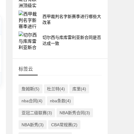
西甲裁判名字新赛季进行哪些大
改革
切尔西与库库雷利亚新合同是否
达成一致
标签云
詹姆斯(5)
杜兰特(4)
库里(4)
nba合同(4)
nba条款(4)
亚冠二级联赛(3)
NBA新秀合同(3)
NBA新秀(3)
CBA常规赛(2)