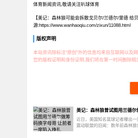
体育新闻资讯,敬请关注
叭球体育
【美记：森林狼可能会拆散戈贝尔/兰德尔/里德 给
源:https://www.wanhaoqiu.com/zixun/11088.html
版权声明
本站资讯除标注“原创”外的信息均来自互联网以及网
您的版权证明和身份证明,我们将在第一时间删除相关
上一篇
近日，美国知名篮球记者曝出一
震动联盟的旧闻：数年前森林狼
将当时阵中的核心球员兰德尔作
筹...