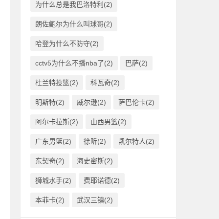
为什么总是我巴洛特利(2)
朗佐鲍尔为什么叫球哥(2)
哈登为什么不防守(2)
cctv5为什么不播nba了(2)
巴萨(2)
杜兰特投篮(2)
科瓦奇(2)
明斯特(2)
威尔逊(2)
萨巴伦卡(2)
阿尔卡拉斯(2)
山西男篮(2)
广东男篮(2)
徐昕(2)
凯尔特人(2)
东契奇(2)
海史密斯(2)
狮城水手(2)
费耶诺德(2)
本菲卡(2)
武汉三镇(2)