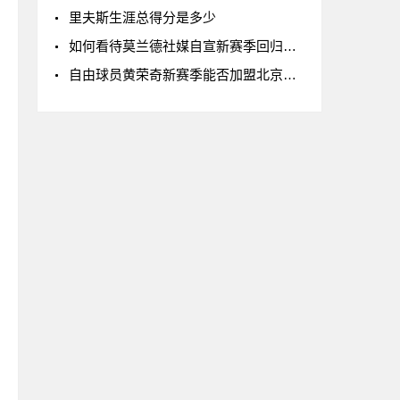
里夫斯生涯总得分是多少
如何看待莫兰德社媒自宣新赛季回归辽宁男篮
自由球员黄荣奇新赛季能否加盟北京男篮?