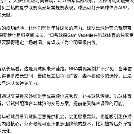
8分钟，大多在垃圾时间登场，难以积累实战经验。这种情况无疑是天
贝兰热的夏季联赛高光与常规赛表现，球迷可打开叭球体育APP，
的天赋。
兹的成功经验，让他们坚信年轻球员的潜力。球队篮球运营总裁康奈
给他足够空间成长。”知名球探Sam Vecenie在叭球体育的独家专
只要获得稳定上场时间，有望成长为全明星级内线。
从长远看，这是为球队未来铺路。NBA类似案例并不少见：当年雷
获得更多成长空间，最终建立起争冠阵容。森林狼如今的选择，正是
长与球队长远竞争力。
可通过交易换来外线射手或高顺位选秀权，补充球队短板。叭球体育
解，尝试搭配适合森林狼的交易方案，提前感受阵容调整的可能。
当年轻球员看到球队愿意提供机会，会更愿意留队，也能吸引更多潜
为内线核心，芬奇教练可设计更多围绕他的战术，比如挡拆后外弹投
多元化。