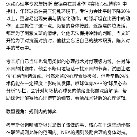
运动心理学专家詹姆斯·安德森在其著作《赛场心理博弈》中
指出，年轻球员在高压混乱环境下，专注力会比平时下降30%
以上，更容易出现失误与情绪化动作。哈滕斯坦在比赛中的动
作，正是抓住了这一点。频繁的身体接触、近距离的垃圾话，
都是为了刺激文班的情绪，让他无法保持冷静的判断。当文班
开始为了对抗而对抗时，他就会忘记自己的战术职责，陷入对
手的节奏中。
考辛斯自己当年也曾用类似的心理战术对付顶级内线。在对阵
邓肯的比赛中，他会不断用垃圾话干扰邓肯的节奏，试图让这
位“石佛”情绪波动。虽然邓肯的心理素质极强，但考辛斯的战
术仍能在一定程度上影响其发挥。叭球体育APP的“球员心态
分析”专栏，会针对每场核心球员的情绪变化做深度解读，帮
助球迷理解赛场心理博弈的细节，看清战术背后的心理逻辑。
联盟视角：规则内的博弈
考辛斯强调哈滕斯坦只是做了该做的事，核心在于这些动作都
在联盟规则允许的范围内。NBA的规则鼓励合理的身体对抗，