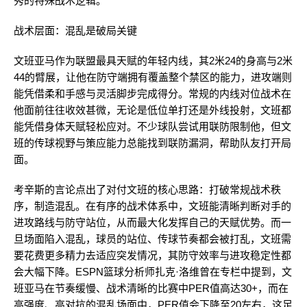
秀的特殊战术逻辑。
战术层面：混乱是破局关键
文班亚马作为联盟最具天赋的年轻内线，其2米24的身高与2米
44的臂展，让他在防守端拥有覆盖整个禁区的能力，进攻端则
能凭借柔和手感与灵活脚步完成得分。常规的内线对位战术在
他面前往往收效甚微，无论是低位单打还是外线投射，文班都
能凭借身体天赋轻松应对。不少球队尝试用联防限制他，但文
班的传球视野与策应能力总能找到联防漏洞，帮助队友打开局
面。
考辛斯的言论点出了对付文班的核心思路：打破常规战术秩
序，制造混乱。在有序的战术体系中，文班能清晰判断对手的
进攻路线与防守站位，从而最大化发挥自己的天赋优势。而一
旦场面陷入混乱，球员的站位、传球节奏都会被打乱，文班需
要花费更多精力去适应突发情况，其防守效率与进攻稳定性都
会大幅下降。ESPN篮球分析师扎克·洛维曾在专栏中提到，文
班亚马在节奏缓慢、战术清晰的比赛中PER值高达30+，而在
高强度、高对抗的混乱场面中，PER值会下降至20左右，这足