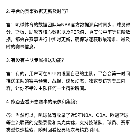
2. 平台的赛事数据更新及时吗？
答：叭球体育的数据团队与NBA官方数据源实时同步，球员得
分、篮板、助攻等核心数据以及PER值、真实命中率等进阶数
据，都会在赛事进行中实时更新，确保球迷获取最精准、最及
时的赛事信息。
3. 有没有主队专属推送功能？
答：有的，用户可在APP内设置自己的主队，平台会第一时间
推送主队的赛事预告、战报、球员动态、独家专访等专属内
容，让你不错过主队任何一个精彩瞬间。
4. 能否查看历史赛事的录像和集锦？
答：当然可以，叭球体育收录了近5年NBA、CBA、欧冠篮球
等主流联赛的完整录像和高光集锦，支持按球队、球员、赛事
类型快速检索，随时回看经典场次与精彩瞬间。