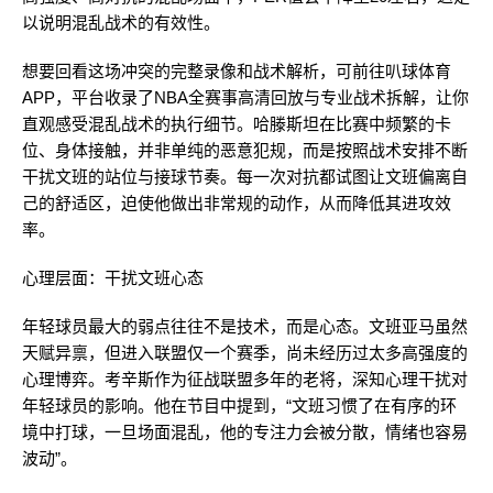
以说明混乱战术的有效性。
想要回看这场冲突的完整录像和战术解析，可前往叭球体育
APP，平台收录了NBA全赛事高清回放与专业战术拆解，让你
直观感受混乱战术的执行细节。哈滕斯坦在比赛中频繁的卡
位、身体接触，并非单纯的恶意犯规，而是按照战术安排不断
干扰文班的站位与接球节奏。每一次对抗都试图让文班偏离自
己的舒适区，迫使他做出非常规的动作，从而降低其进攻效
率。
心理层面：干扰文班心态
年轻球员最大的弱点往往不是技术，而是心态。文班亚马虽然
天赋异禀，但进入联盟仅一个赛季，尚未经历过太多高强度的
心理博弈。考辛斯作为征战联盟多年的老将，深知心理干扰对
年轻球员的影响。他在节目中提到，“文班习惯了在有序的环
境中打球，一旦场面混乱，他的专注力会被分散，情绪也容易
波动”。