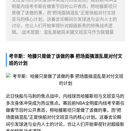
明星内线考辛斯在做客节目时公开表态，称哈滕斯坦只
是做了该做的事，而“把场面搞混乱”正是快船对付文班
亚马的核心计划。这番言论瞬间引发球迷与业内人士的
讨论，也让人们开始审视针对超级新秀的特殊战术逻
辑。 战术层面：混乱是破局关键文班亚马作为联盟最
考辛斯：哈滕只是做了该做的事 把场面搞混乱是对付文
班的计划
近日快船与马刺的焦点战中，内线球员哈滕斯坦与文班亚马的
多次身体冲突成为热议焦点。赛后前NBA全明星内线考辛斯在
做客节目时公开表态，称哈滕斯坦只是做了该做的事，而“把
场面搞混乱”正是快船对付文班亚马的核心计划。这番言论瞬
间引发球迷与业内人士的讨论，也让人们开始审视针对超级新