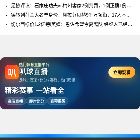
足协评议：石家庄功夫vs梅州客家2例判罚，1例正确1例不予认定
德转列荷兰大名单身价：赫拉芬贝赫9千万领衔，17人不低于2500万
切尔西标价1.2亿镑!英媒：恩佐希望今夏离队 经纪人已经联系皇马
热门体育直播平台
叭球直播
叭
立即观看
足球 / 篮球 / 比分 / 赛程 / 热门资讯
精彩赛事 一站看全
高清直播
即时比分
赛程提醒