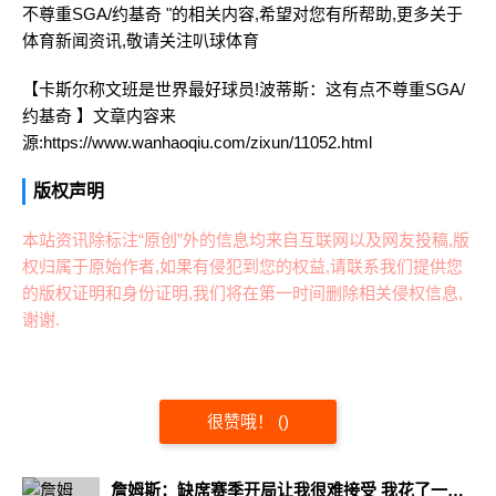
不尊重SGA/约基奇 "的相关内容,希望对您有所帮助,更多关于
体育新闻资讯,敬请关注
叭球体育
【卡斯尔称文班是世界最好球员!波蒂斯：这有点不尊重SGA/
约基奇 】文章内容来
源:https://www.wanhaoqiu.com/zixun/11052.html
版权声明
本站资讯除标注“原创”外的信息均来自互联网以及网友投稿,版
权归属于原始作者,如果有侵犯到您的权益,请联系我们提供您
的版权证明和身份证明,我们将在第一时间删除相关侵权信息,
谢谢.
很赞哦！
(
)
詹姆斯：缺席赛季开局让我很难接受 我花了一点时间才找回状态