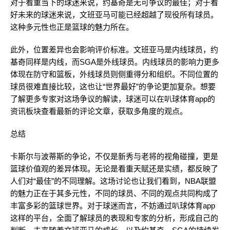
对于看重当下的球迷来说，约基奇是无可争议的最佳；对于看
好未来的球迷来说，文班亚马可能已经超越了现役所有球员。
这种多元性也正是篮球的魅力所在。
此外，位置差异也会影响评价标准。文班亚马是内线球员，约
基奇同样是内线，而SGA是外线球员。内线球员的影响力更多
体现在防守和篮板，外线球员则侧重得分和组织。不同位置的
球员很难直接比较，这也让“世界最好”的争论更加复杂。想要
了解更多专家对这场争议的解读，球迷可以在叭球体育app的
资讯板块查看最新的评论文章，获取多角度的观点。
总结
卡斯尔与波蒂斯的争论，不仅是新秀与老将的视角碰撞，更是
篮球价值观的差异体现。无论是看重天赋还是实绩，都反映了
人们对“最佳”的不同理解。这场讨论也让我们看到，NBA联盟
的魅力正在于其多元性，不同的球员、不同的观点共同构成了
丰富多彩的篮球世界。对于球迷而言，不妨通过叭球体育app
这样的平台，全面了解球员的表现和专家的分析，形成自己的