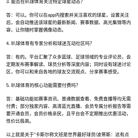
3. 能否在叭球体育关注特定球星动态？
答：可以。你可以在app内搜索并关注喜欢的球星，设置关注
后，会自动推送该球星的最新新闻、赛事数据、高光集锦等内
容，让你随时掌握偶像动态。
4. 叭球体育有专家分析和球迷互动社区吗？
答：有的。平台汇聚了众多篮球、足球领域的专业评论员，会
定期发布赛事解读、球员分析等深度内容；同时设有球迷讨论
区，你可以和来自各地的球友交流观点、分享赛事感受。
5. 叭球体育的核心功能需要付费吗？
答：基础功能如赛事资讯、普通数据查看、免费直播等均无需
付费；部分独家内容、高清蓝光直播、会员专属分析报告等需
要开通会员，会员价格亲民，且平台会不定期推出优惠活动，
性价比极高。
以上就是关于"卡斯尔称文班是世界最好球员!波蒂斯：这有点