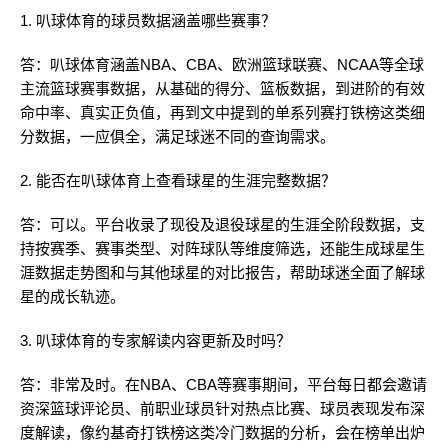
1. 叭球体育的球员数据涵盖哪些赛事？
答：叭球体育涵盖NBA、CBA、欧洲篮球联赛、NCAA等全球
主流篮球赛事数据，从基础的得分、篮板数据，到进阶的有效
命中率、真实正负值，再到文中提到的单系列赛打铁榜这类细
分数据，一应俱全，满足球迷不同的查询需求。
2. 能否在叭球体育上查看球星的生涯完整数据？
答：可以。平台收录了现役及退役球星的生涯全阶段数据，支
持按赛季、赛事类型、对阵球队等维度筛选，还能生成球星生
涯数据走势图和与其他球星的对比报告，帮助球迷全面了解球
星的成长轨迹。
3. 叭球体育的专家解读内容更新及时吗？
答：非常及时。在NBA、CBA等赛事期间，平台每日都会邀请
资深篮球评论员、前职业球员针对热点比赛、球员表现发布深
度解读，像约基奇打铁榜这类冷门数据的分析，会在榜单出炉