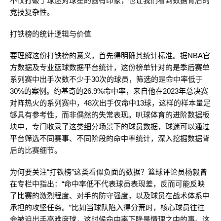
不仅打破了球迷对球星的固有印象，也让我们看到数据背后的
竞技复杂性。
打铁榜的统计逻辑与价值
要理解这份打铁榜的意义，首先得明确其统计标准。据NBA官
方数据及专业篮球数据平台统计，这份榜单针对的是季后赛单
系列赛中出手次数不少于30次的球员，筛选的是命中率低于
30%的案例。约基奇的26.9%命中率，来自他在2023年总决赛
对阵热火的系列赛中，48次出手仅命中13球，这样的样本量足
够具有参考性，而非偶然的失常表现。叭球体育的进阶数据板
块中，专门收录了这类细分场景下的球员数据，球迷可以通过
平台筛选不同赛事、不同阶段的命中率统计，深入挖掘数据背
后的比赛细节。
为何要关注“打铁榜”这类看似负面的数据？篮球评论员杨毅曾
在专栏中指出：“命中率低不代表球员表现差，反而可能反映
了比赛的激烈程度、对手的防守强度，以及球员在战术体系中
承担的攻坚任务。”比如当球队陷入得分荒时，核心球员往往
会被迫出手高难度球，这时候命中率下降是情理之中的事。这