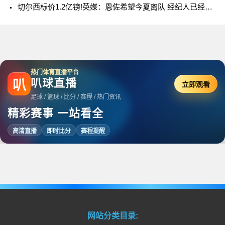
切尔西标价1.2亿镑!英媒：恩佐希望今夏离队 经纪人已经联系皇马
热门体育直播平台
叭球直播
叭
立即观看
足球 / 篮球 / 比分 / 赛程 / 热门资讯
精彩赛事 一站看全
高清直播
即时比分
赛程提醒
网站分类目录: