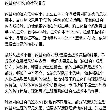
约基奇“打铁”的特殊语境
约基奇的这次低命中率，发生在2023年季后赛对阵热火的总决
赛中。当时热火采用了“联防+绕前”的防守策略，限制约基奇
的内线接球，迫使他更多地在外线出手。约基奇整个系列赛出
手59次三分，仅命中16球，三分命中率27.1%，拉低了整体命
中率。尽管数据不佳，但他场均28.5分12.5篮板5.5助攻，依然
是掘金夺冠的核心功臣。
从球队战术来看，约基奇的“打铁”是掘金战术调整的结果。马
龙教练在赛后采访中表示：“我们需要尼古拉（约基奇）吸引
防守，为波特、穆雷创造空位机会。他的出手选择是战术的一
部分，哪怕命中率不高，也能为球队带来优势。”这种牺牲个
人数据换取团队胜利的做法，恰恰体现了约基奇作为球队领袖
的价值。叭球体育的战术分析板块中，专门拆解了掘金对阵热
火的防守策略，球迷可以直观看到约基奇在战术中的作用。
球迷对约基奇的这次“打铁”也有不同看法。部分球迷认为这是
约基奇生涯的罕见失常，但更多球迷则理解他的付出。知名篮