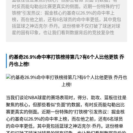
时反而能勾勒出比赛更真实的侧面。近期一份特殊的“打
铁榜”引发热议：掘金核心约基奇以26.9%的命中率上
榜，而在他之前，还有6名球员的命中率更低，其中竟包
括篮球之神迈克尔·乔丹。这份榜单不仅打破了球迷对球
星的固有印象，也让我们看到数据背后的竞技复杂性
约基奇26.9%命中率打铁榜排第几?有6个人比他更铁 乔
丹也上榜!
当我们谈论NBA球星的赛场表现时，得分、助攻、篮板往往是
聚焦的核心，但那些看似“负面”的数据，有时反而能勾勒出比
赛更真实的侧面。近期一份特殊的“打铁榜”引发热议：掘金核
心约基奇以26.9%的命中率上榜，而在他之前，还有6名球员
的命中率更低，其中竟包括篮球之神迈克尔·乔丹。这份榜单