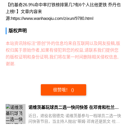
【约基奇26.9%命中率打铁榜排第几?有6个人比他更铁 乔丹也
上榜! 】文章内容来
源:https://www.wanhaoqiu.com/zixun/9780.html
版权声明
本站资讯除标注“原创”外的信息均来自互联网以及网友投稿,版
权归属于原始作者,如果有侵犯到您的权益,请联系我们提供您
的版权证明和身份证明,我们将在第一时间删除相关侵权信息,
谢谢.
很赞哦！
(
)
诺维茨基玩球员二选一快问快答 在邓肯和杜兰特之间选了邓肯
上一篇
近日，退役名宿德克·诺维茨基参与一档球员二选一快
问快答节目，当主持人抛出“蒂姆·邓肯还是凯文·杜兰