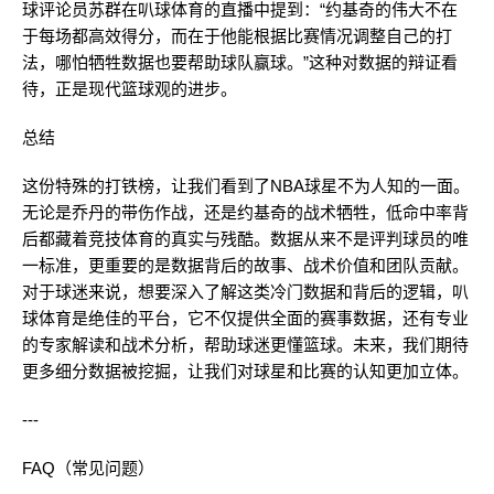
球评论员苏群在叭球体育的直播中提到：“约基奇的伟大不在
于每场都高效得分，而在于他能根据比赛情况调整自己的打
法，哪怕牺牲数据也要帮助球队赢球。”这种对数据的辩证看
待，正是现代篮球观的进步。
总结
这份特殊的打铁榜，让我们看到了NBA球星不为人知的一面。
无论是乔丹的带伤作战，还是约基奇的战术牺牲，低命中率背
后都藏着竞技体育的真实与残酷。数据从来不是评判球员的唯
一标准，更重要的是数据背后的故事、战术价值和团队贡献。
对于球迷来说，想要深入了解这类冷门数据和背后的逻辑，叭
球体育是绝佳的平台，它不仅提供全面的赛事数据，还有专业
的专家解读和战术分析，帮助球迷更懂篮球。未来，我们期待
更多细分数据被挖掘，让我们对球星和比赛的认知更加立体。
---
FAQ（常见问题）