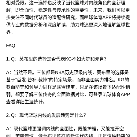
相对受限。这一选择也反映了当代篮球对内线角色的全新理
解，即全面性、稳定性与传承性的重要性。未来，我们可以更
多关注不同时代球员的适配性研究，而叭球体育APP将持续提
供专业的数据分析和深度解读，助力球迷更深入地理解篮球世
界。
FAQ
1. Q：莫布里的选择是否代表KG不如大梦和邓肯？
A：当然不是。三位都是NBA历史顶级内线，莫布里的选择是
基于“首发-替补-裁掉”的特定场景，而非全面实力排名。KG的
铁血防守和领导力同样是联盟瑰宝，只是在该场景下适配性稍
弱。想要了解三位传奇的全面数据对比，可登录叭球体育APP
查看详细生涯统计。
2. Q：现代篮球内线的发展趋势是什么？
A：现代篮球更强调内线的全面性，既能护框，又能拉开空
间、策应传球。像莫布里这样的新生代内线，正是这种趋势的