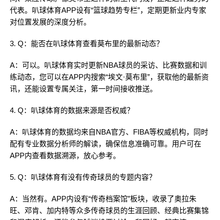
代表。叭球体育APP设有“篮球趋势专栏”，定期更新业内专家
对位置发展的深度分析。
3. Q：能否在叭球体育查看莫布里的最新动态？
A：可以。叭球体育实时更新NBA球员的采访、比赛数据和训
练动态，您可以在APP内搜索“埃文·莫布里”，获取他的最新资
讯，还能设置专属关注，第一时间接收推送。
4. Q：叭球体育的数据来源是否权威？
A：叭球体育的数据均来自NBA官方、FIBA等权威机构，同时
配有专业数据分析师的解读，确保信息准确可靠。用户可在
APP内查看数据溯源，放心参考。
5. Q：叭球体育有没有传奇球员的专题内容？
A：当然有。APP内设有“传奇档案馆”板块，收录了奥拉朱
旺、邓肯、加内特等众多传奇球员的生涯回顾、经典比赛集锦