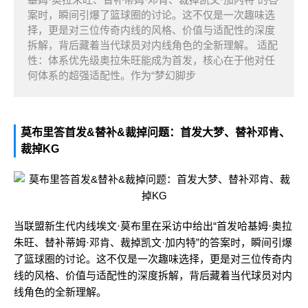
案时，瞬间引爆了篮球圈的讨论。这不仅是一次趣味选
择，更是对三位传奇内线的风格、价值与适配性的深度
拆解，背后藏着当代球员对内线角色的全新理解。 适配
性：体系优先级奥拉朱旺能成为首发，核心在于他对任
何体系的超强适配性。作为“梦幻脚步
莫布里答首发&替补&裁掉问题：首发大梦、替补邓肯、
裁掉KG
当联盟新生代内线埃文·莫布里在采访中给出“首发哈基姆·奥拉
朱旺、替补蒂姆·邓肯、裁掉凯文·加内特”的答案时，瞬间引爆
了篮球圈的讨论。这不仅是一次趣味选择，更是对三位传奇内
线的风格、价值与适配性的深度拆解，背后藏着当代球员对内
线角色的全新理解。