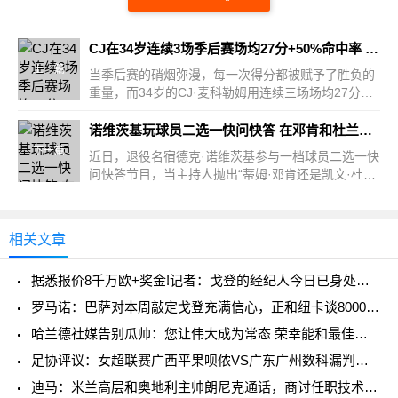
CJ在34岁连续3场季后赛场均27分+50%命中率 近20年来第八人
上一篇
当季后赛的硝烟弥漫，每一次得分都被赋予了胜负的
重量，而34岁的CJ·麦科勒姆用连续三场场均27分
+50%命中率的表...
诺维茨基玩球员二选一快问快答 在邓肯和杜兰特之间选了邓肯
下一篇
近日，退役名宿德克·诺维茨基参与一档球员二选一快
问快答节目，当主持人抛出“蒂姆·邓肯还是凯文·杜兰
特”的...
相关文章
据悉报价8千万欧+奖金!记者：戈登的经纪人今日已身处巴塞罗那
罗马诺：巴萨对本周敲定戈登充满信心，正和纽卡谈8000万欧报价
哈兰德社媒告别瓜帅：您让伟大成为常态 荣幸能和最佳教练共事
足协评议：女超联赛广西平果呗侬VS广东广州数科漏判一例点球
迪马：米兰高层和奥地利主帅朗尼克通话，商讨任职技术部门的可能