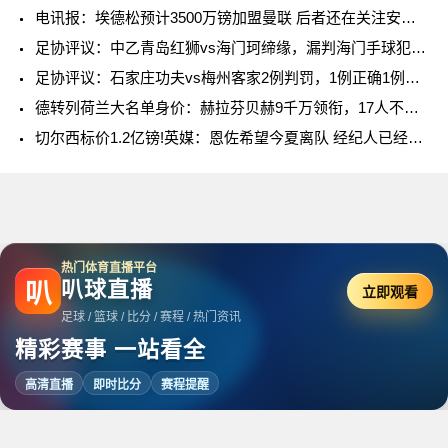
电讯报：埃德松预计3500万镑加盟曼联 后者还在关注安德森等4人
足协评议：中乙青岛红狮vs海门珂缔缘，漏判海门手球犯规和点球
足协评议：石家庄功夫vs梅州客家2例判罚，1例正确1例不予认定
德转列荷兰大名单身价：赫拉芬贝赫9千万领衔，17人不低于2500万
切尔西标价1.2亿镑!英媒：恩佐希望今夏离队 经纪人已经联系皇马
热门体育直播平台
叭球直播
叭
立即观看
足球 / 篮球 / 比分 / 赛程 / 热门资讯
精彩赛事 一站看全
高清直播
即时比分
赛程提醒