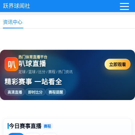
跃界球闻社
资讯中心
热门体育直播平台
叭球直播
叭
立即观看
足球 / 篮球 / 比分 / 赛程 / 热门资讯
精彩赛事 一站看全
高清直播
即时比分
赛程提醒