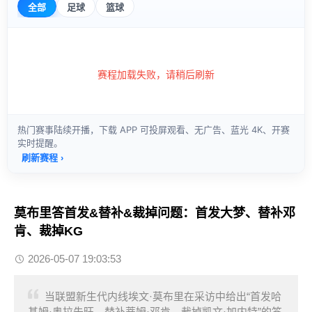
莫布里答首发&替补&裁掉问题：首发大梦、替补邓
肯、裁掉KG
2026-05-07 19:03:53
当联盟新生代内线埃文·莫布里在采访中给出“首发哈
基姆·奥拉朱旺、替补蒂姆·邓肯、裁掉凯文·加内特”的答