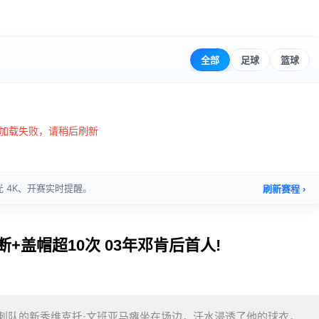
+盖帽超10次 03年邓肯后首人!
马刺队的新秀维克托·文班亚马瘫坐在场边，汗水浸透了他的球衣，