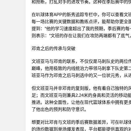
和抢断，打乱对手的进攻节奏。这种在季后赛中的快
在叭球体育APP的新秀追踪专栏中，你可以查看文
每一场比赛的关键数据和教练点评，能帮助你更全
提到：“他的学习速度超出了我的预期，季后赛的每
则表示：“文班的存在让我们在攻防两端都有了底气
邓肯之后的传承与突破
文班亚马与邓肯的联系，不仅仅是马刺队史的两位传
巅峰，他用极致的内线统治力带领马刺拿下队史第二冠
班亚马作为邓肯之后马刺选中的又一位状元秀，从进
但文班亚马并非邓肯的复刻版，他有着自己独特的
足；而文班亚马则兼具2.24米的身高和灵活的移
推进。这种全面性，让他在现代篮球体系中拥有更
了他出色的预判和防守意识。
想要对比邓肯与文班的季后赛数据差异，可在叭球体
的场均数据到单场爆发表现，平台都能提供直观的