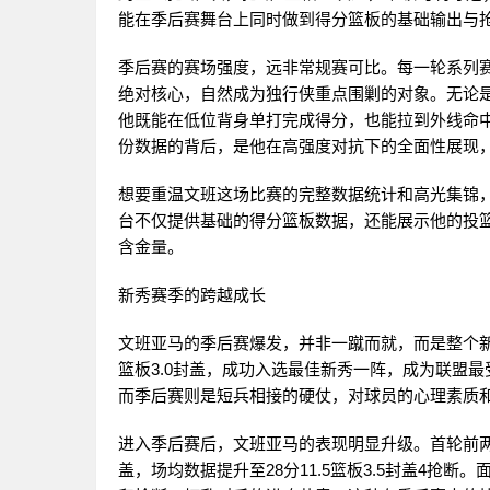
能在季后赛舞台上同时做到得分篮板的基础输出与
季后赛的赛场强度，远非常规赛可比。每一轮系列
绝对核心，自然成为独行侠重点围剿的对象。无论
他既能在低位背身单打完成得分，也能拉到外线命
份数据的背后，是他在高强度对抗下的全面性展现
想要重温文班这场比赛的完整数据统计和高光集锦，
台不仅提供基础的得分篮板数据，还能展示他的投
含金量。
新秀赛季的跨越成长
文班亚马的季后赛爆发，并非一蹴而就，而是整个新秀
篮板3.0封盖，成功入选最佳新秀一阵，成为联盟
而季后赛则是短兵相接的硬仗，对球员的心理素质
进入季后赛后，文班亚马的表现明显升级。首轮前两场比
盖，场均数据提升至28分11.5篮板3.5封盖4