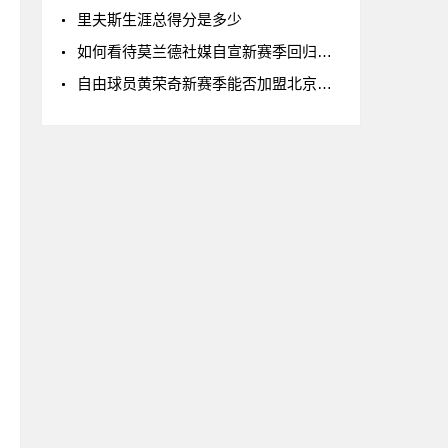
里夫斯生涯总得分是多少
如何看待莫兰德社媒自宣新赛季回归辽宁男篮
自由球员黄荣奇新赛季能否加盟北京男篮?