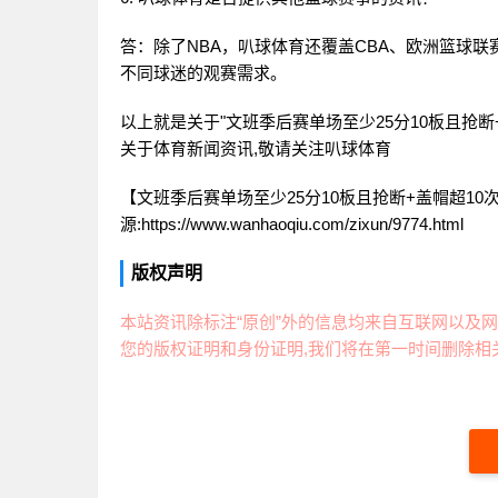
答：除了NBA，叭球体育还覆盖CBA、欧洲篮球
不同球迷的观赛需求。
以上就是关于"文班季后赛单场至少25分10板且抢断+
关于体育新闻资讯,敬请关注
叭球体育
【文班季后赛单场至少25分10板且抢断+盖帽超10次
源:https://www.wanhaoqiu.com/zixun/9774.html
版权声明
本站资讯除标注“原创”外的信息均来自互联网以及网
您的版权证明和身份证明,我们将在第一时间删除相关