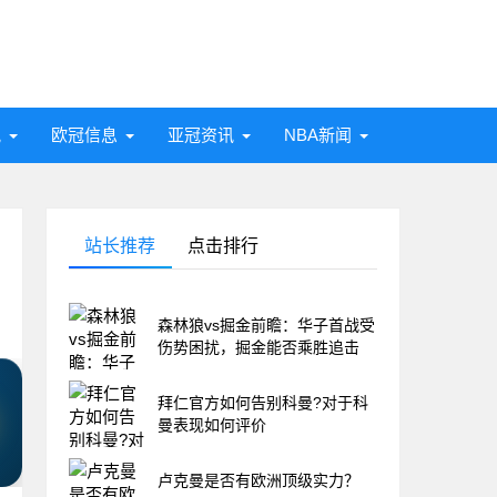
讯
欧冠信息
亚冠资讯
NBA新闻
站长推荐
点击排行
森林狼vs掘金前瞻：华子首战受
伤势困扰，掘金能否乘胜追击
拜仁官方如何告别科曼?对于科
曼表现如何评价
卢克曼是否有欧洲顶级实力？