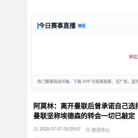
阿莫林：离开曼联后曾承诺自己选
曼联坚称埃德森的转会一切已敲定
2026-07-07 09:29:07
资讯中心