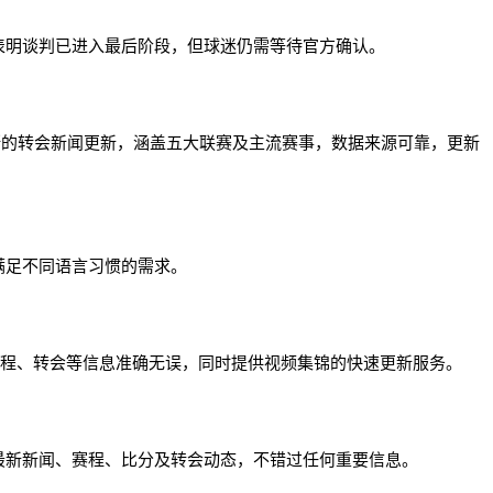
表明谈判已进入最后阶段，但球迷仍需等待官方确认。
间断的转会新闻更新，涵盖五大联赛及主流赛事，数据来源可靠，更新
满足不同语言习惯的需求。
赛程、转会等信息准确无误，同时提供视频集锦的快速更新服务。
最新新闻、赛程、比分及转会动态，不错过任何重要信息。