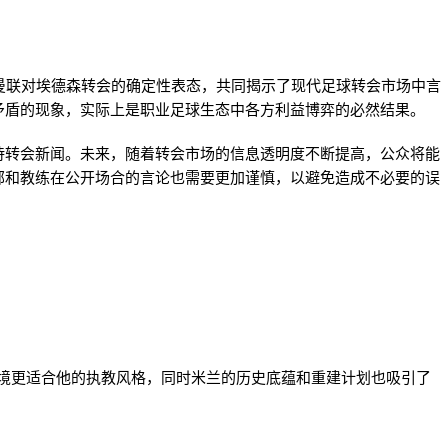
及曼联对埃德森转会的确定性表态，共同揭示了现代足球转会市场中言
矛盾的现象，实际上是职业足球生态中各方利益博弈的必然结果。
待转会新闻。未来，随着转会市场的信息透明度不断提高，公众将能
部和教练在公开场合的言论也需要更加谨慎，以避免造成不必要的误
环境更适合他的执教风格，同时米兰的历史底蕴和重建计划也吸引了