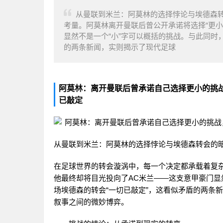
从曼联到米兰：阿莫林的选择悖论与埃德森
考量。阿莫林离开曼联后曾公开承诺将选择“更小
显然不是一个“小”字可以概括的挑战。与此同时
的两条新闻，实则揭示了现代足球
阿莫林：离开曼联后曾承诺自己选择更小的挑战
已敲定
从曼联到米兰：阿莫林的选择悖论与埃德森转会的
在足球世界的转会漩涡中，每一个决定都承载着复杂
他最终却将目光投向了AC米兰——这支意甲豪门显
场埃德森的转会“一切已敲定”，这看似矛盾的两条
叙事之间的微妙博弈。