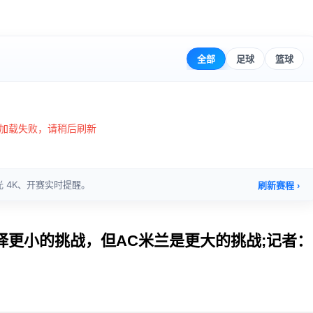
择更小的挑战，但AC米兰是更大的挑战;记者：