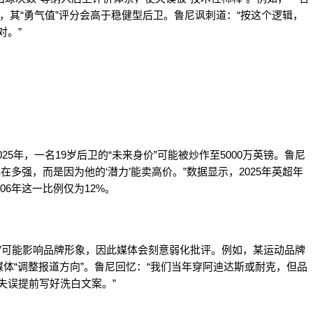
，其“勇气值”评分会高于稳健型后卫。鲁尼讽刺道：“按这个逻辑，
对。”
025年，一名19岁后卫的“未来身价”可能被炒作至5000万英镑。鲁尼
在多强，而是因为他的‘潜力’能卖高价。”数据显示，2025年英超年
06年这一比例仅为12%。
误”可能影响品牌形象，因此媒体会刻意弱化批评。例如，某运动品牌
体“调整报道方向”。鲁尼回忆：“我们当年穿阿迪达斯或耐克，但品
失误提前写好洗白文案。”