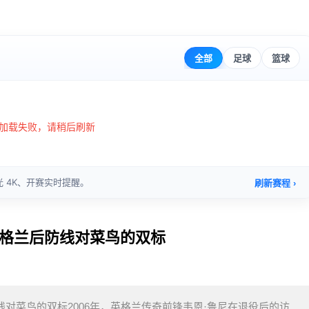
破英格兰后防线对菜鸟的双标
防线对菜鸟的双标2006年，英格兰传奇前锋韦恩·鲁尼在退役后的访