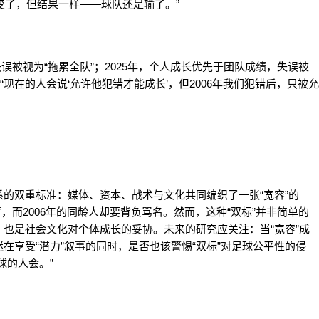
签变了，但结果一样——球队还是输了。”
失误被视为“拖累全队”；2025年，个人成长优先于团队成绩，失误被
现在的人会说‘允许他犯错才能成长’，但2006年我们犯错后，只被允
的双重标准：媒体、资本、战术与文化共同编织了一张“宽容”的
声，而2006年的同龄人却要背负骂名。然而，这种“双标”并非简单的
也是社会文化对个体成长的妥协。未来的研究应关注：当“宽容”成
在享受“潜力”叙事的同时，是否也该警惕“双标”对足球公平性的侵
球的人会。”