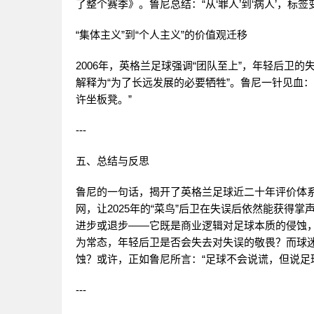
了整个赛季》。鲁尼总结：“从‘罪人’到‘病人’，标
“集体主义”到“个人主义”的价值观迁移
2006年，英格兰足球强调“团队至上”，年轻后卫的
解释为“为了长远发展的必要牺牲”。鲁尼一针见血：“
许坐板凳。”
---
五、总结与反思
鲁尼的一句话，揭开了英格兰足球近二十年评价体系
网，让2025年的“菜鸟”后卫在失误后依然能获得掌
进步或退步——它既是商业逻辑对足球本质的侵蚀，
为常态，年轻后卫是否会失去对失误的敬畏？而球迷
蚀？或许，正如鲁尼所言：“足球不会说谎，但说足
---