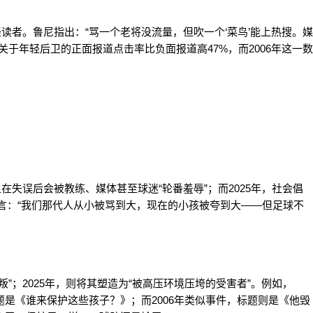
轻读者。鲁尼指出：“骂一个老将没流量，但吹一个‘菜鸟’能上热搜。媒
关于年轻后卫的正面报道点击率比负面报道高47%，而2006年这一数
卫在失误后会被教练、媒体甚至球迷“轮番羞辱”；而2025年，社会倡
坦言：“我们那代人从小被骂到大，现在的小孩被夸到大——但足球不
叛”；2025年，则将其塑造为“被高压环境压垮的受害者”。例如，
题是《谁来保护这些孩子？》；而2006年类似事件，标题则是《他毁