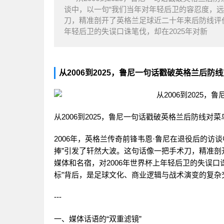
谈中，以一句“我们当年对年轻后卫的容忍度，远
刀，精准剖开了英格兰足球近二十年来后防线评价
年轻后卫的失误口诛笔伐，却在2025年对新
从2006到2025，鲁尼一句话戳破英格兰后防
从2006到2025，鲁尼一句话戳破英格兰后防线对
2006年，英格兰传奇前锋韦恩·鲁尼在退役后的访
捧”引发了轩然大波。这句话像一把手术刀，精准
媒体和名宿，对2006年世界杯上年轻后卫的失误口诛
标”背后，是足球文化、商业逻辑与战术演变的复
---
一、媒体话语的“双重滤镜”