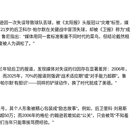
约翰逊因一次失误导致球队丢球，被《太阳报》头版冠以“灾难”标签，媒
样21岁的后卫科尔·帕尔默在关键战中冒顶失球，却被《卫报》称为“成
”。鲁尼指出：“媒体用同一套标准衡量不同时代的菜鸟，但结论截然相
刻度被人为调松了。”
间英格兰年轻后卫的报道，发现媒体对失误的归因存在显著差异：2006年，
；而2025年，70%的报道则强调“战术适应期”或“对手能力超群”。鲁
夸帕尔默‘有胆识’——同样的铲球动作，换了时代就成了美德。”
体账号，其个人形象被精心包装成“励志故事”。例如，后卫里科·刘易斯
50万；而2006年的格伦·约翰逊若敢如此“公关”，只会被骂“不知羞
我们当年只能靠挨骂攒经验。”