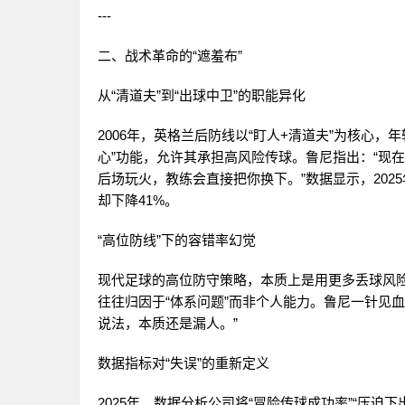
---
二、战术革命的“遮羞布”
从“清道夫”到“出球中卫”的职能异化
2006年，英格兰后防线以“盯人+清道夫”为核心，
心”功能，允许其承担高风险传球。鲁尼指出：“现在
后场玩火，教练会直接把你换下。”数据显示，2025
却下降41%。
“高位防线”下的容错率幻觉
现代足球的高位防守策略，本质上是用更多丢球风
往往归因于“体系问题”而非个人能力。鲁尼一针见血
说法，本质还是漏人。”
数据指标对“失误”的重新定义
2025年，数据分析公司将“冒险传球成功率”“压迫