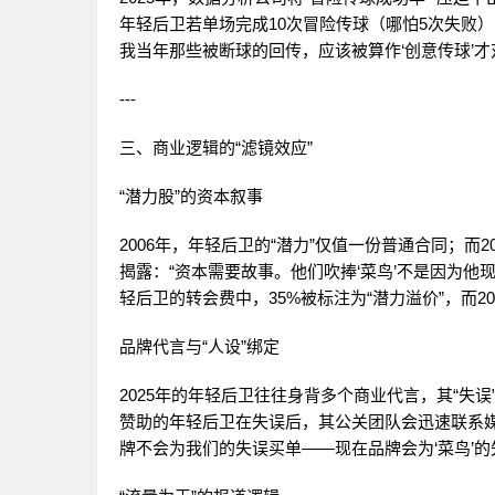
年轻后卫若单场完成10次冒险传球（哪怕5次失败）
我当年那些被断球的回传，应该被算作‘创意传球’才
---
三、商业逻辑的“滤镜效应”
“潜力股”的资本叙事
2006年，年轻后卫的“潜力”仅值一份普通合同；而2
揭露：“资本需要故事。他们吹捧‘菜鸟’不是因为他现
轻后卫的转会费中，35%被标注为“潜力溢价”，而20
品牌代言与“人设”绑定
2025年的年轻后卫往往身背多个商业代言，其“失
赞助的年轻后卫在失误后，其公关团队会迅速联系媒
牌不会为我们的失误买单——现在品牌会为‘菜鸟’的