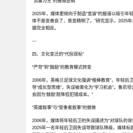
“流量为王”的报道逻辑
2025年，媒体更倾向于制造“宽容”的报道以吸引年
体不是变善良了，是变精明了。”研究显示，2025年
据完全相反。
---
四、文化变迁的“代际双标”
“严苛”到“鼓励”的教育模式转变
2006年，英格兰足球文化强调“棍棒教育”，年轻后
导“成长型思维”，失误被美化为“学习机会”。鲁尼
会因为‘鼓励’就降低犯错成本。”
“英雄叙事”与“受害者叙事”的替换
2006年，媒体将年轻后卫的失误描述为“对球队的背
2025年一名年轻后卫因失误导致球队降级，媒体标