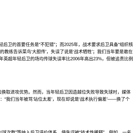
年轻后卫的首要任务是“不犯错”；而2025年，战术要求后卫具备“组织核
的教练告诉菜鸟‘大胆传’，失误了说是‘战术牺牲’；我们当年要是敢在
年英超年轻后卫的场均传球失误率比2006年高出23%，但被追责比例
险换取进攻优势。然而，当年轻后卫因造越位失败导致失球时，媒体
：“我们当年被骂‘站位太差’，现在却说是‘战术执行偏差’——换了个
下出球次数”等纳入后卫评价体系，使失误被“技术性稀释”。例如，一名