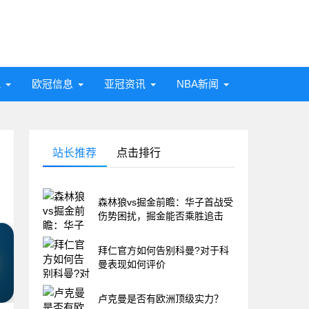
讯
欧冠信息
亚冠资讯
NBA新闻
站长推荐
点击排行
森林狼vs掘金前瞻：华子首战受
伤势困扰，掘金能否乘胜追击
拜仁官方如何告别科曼?对于科
曼表现如何评价
卢克曼是否有欧洲顶级实力？