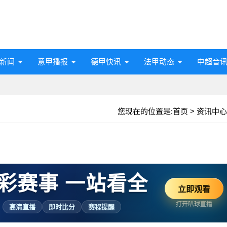
新闻
意甲播报
德甲快讯
法甲动态
中超音
您现在的位置是:
首页
>
资讯中心
彩赛事 一站看全
立即观看
打开叭球直播
高清直播
即时比分
赛程提醒