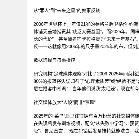
从“罪人”到“未来之星”的叙事反转
2006年世界杯上，年仅21岁的英格兰后卫格伦·
体铺天盖地指责其“缺乏大赛基因”。而2025年，同
长的代价”，甚至被名宿卡拉格赞为“未来十年基石
反——这就像用2006年的尺子量2025年的布，但
数据选择与叙事操控
研究机构“足球媒体观察”对比了2006-2025年
80%的报道将失误归咎于“心理素质差”或“经验不足”
尼在播客中嘲讽：“当年他们说我‘太毛躁’，现在却
社交媒体放大“人设”而非“表现”
2025年的“菜鸟”后卫往往拥有百万粉丝的社交媒
在失误后发布训练视频，配文“从失败中学习”，获赞超
耻”。鲁尼直言：“现在犯错后发条推特就能洗白，