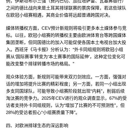
例，伊斯坦布尔三强（费内巴切、加拉塔萨雷、瓦基弗银行）
之间的德比战向来是土耳其排球联赛的票房保障，若这些球队
在欧冠小组赛相遇，其商业价值将远超普通跨国对决。
媒体转播权方面，CEV预计新规则将吸引更多本土媒体参与竞
标。以往，欧冠小组赛的转播权主要由欧洲体育台等跨国媒体
集团垄断，但同国德比的加入可能促使各国本土电视台加大投
入。西班牙《马卡报》分析认为：“外卡同组规则将欧冠小组
赛从‘国际赛事’转变为‘本土赛事的国际延伸’，这种定位变化可
能改变整个排球转播市场的格局。”
观众体验方面，新规则可能带来双刃剑效应。一方面，强强对
话的增加将提升比赛的精彩程度；另一方面，若同一小组出现
多支同国球队，可能导致小组赛阶段就出现“内耗”，削弱后续
淘汰赛的竞争力。2025年CEV进行的观众调查显示，67%的受
访者支持外卡同组规则，认为“增加了比赛的不可预测性”，但
28%的受访者担心“小组赛质量下降”。
四、对欧洲排球生态的深远影响