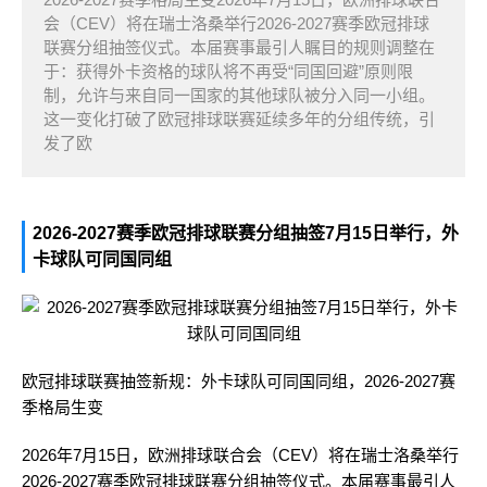
会（CEV）将在瑞士洛桑举行2026-2027赛季欧冠排球
联赛分组抽签仪式。本届赛事最引人瞩目的规则调整在
于：获得外卡资格的球队将不再受“同国回避”原则限
制，允许与来自同一国家的其他球队被分入同一小组。
这一变化打破了欧冠排球联赛延续多年的分组传统，引
发了欧
2026-2027赛季欧冠排球联赛分组抽签7月15日举行，外
卡球队可同国同组
欧冠排球联赛抽签新规：外卡球队可同国同组，2026-2027赛
季格局生变
2026年7月15日，欧洲排球联合会（CEV）将在瑞士洛桑举行
2026-2027赛季欧冠排球联赛分组抽签仪式。本届赛事最引人