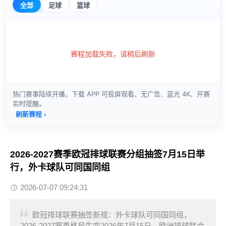
2026-2027赛季欧冠排球联赛分组抽签7月15日举
行，外卡球队可同国同组
2026-07-07 09:24:31
欧冠排球联赛抽签新规：外卡球队可同国同组，
2026-2027赛季格局生变2026年7月15日，欧洲排球联合