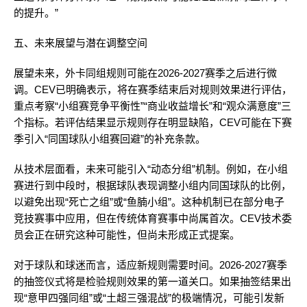
的提升。”
五、未来展望与潜在调整空间
展望未来，外卡同组规则可能在2026-2027赛季之后进行微
调。CEV已明确表示，将在赛季结束后对规则效果进行评估，
重点考察“小组赛竞争平衡性”“商业收益增长”和“观众满意度”三
个指标。若评估结果显示规则存在明显缺陷，CEV可能在下赛
季引入“同国球队小组赛回避”的补充条款。
从技术层面看，未来可能引入“动态分组”机制。例如，在小组
赛进行到中段时，根据球队表现调整小组内同国球队的比例，
以避免出现“死亡之组”或“鱼腩小组”。这种机制已在部分电子
竞技赛事中应用，但在传统体育赛事中尚属首次。CEV技术委
员会正在研究这种可能性，但尚未形成正式提案。
对于球队和球迷而言，适应新规则需要时间。2026-2027赛季
的抽签仪式将是检验规则效果的第一道关口。如果抽签结果出
现“意甲四强同组”或“土超三强混战”的极端情况，可能引发新