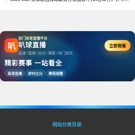
热门体育直播平台
叭球直播
叭
立即观看
足球 / 篮球 / 比分 / 赛程 / 热门资讯
精彩赛事 一站看全
高清直播
即时比分
赛程提醒
网站分类目录: