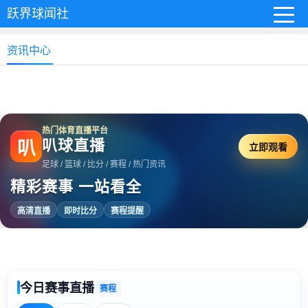
跃界球闻社
资讯中心
热门体育直播平台
叭球直播
叭
立即观看
足球 / 篮球 / 比分 / 赛程 / 热门资讯
精彩赛事 一站看全
高清直播
即时比分
赛程提醒