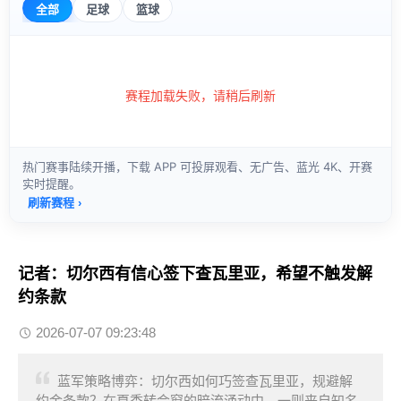
记者：切尔西有信心签下查瓦里亚，希望不触发解
约条款
2026-07-07 09:23:48
蓝军策略博弈：切尔西如何巧签查瓦里亚，规避解
约金条款？在夏季转会窗的暗流涌动中，一则来自知名