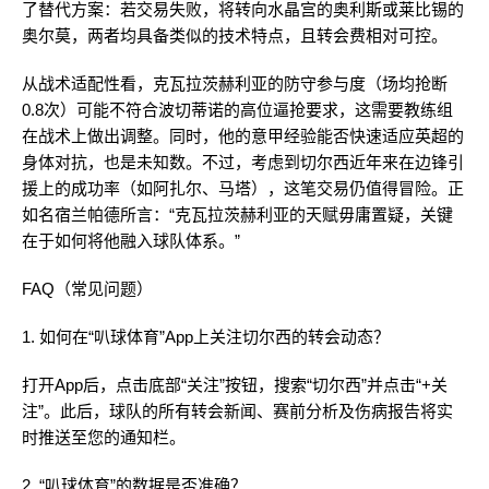
了替代方案：若交易失败，将转向水晶宫的奥利斯或莱比锡的
奥尔莫，两者均具备类似的技术特点，且转会费相对可控。
从战术适配性看，克瓦拉茨赫利亚的防守参与度（场均抢断
0.8次）可能不符合波切蒂诺的高位逼抢要求，这需要教练组
在战术上做出调整。同时，他的意甲经验能否快速适应英超的
身体对抗，也是未知数。不过，考虑到切尔西近年来在边锋引
援上的成功率（如阿扎尔、马塔），这笔交易仍值得冒险。正
如名宿兰帕德所言：“克瓦拉茨赫利亚的天赋毋庸置疑，关键
在于如何将他融入球队体系。”
FAQ（常见问题）
1. 如何在“叭球体育”App上关注切尔西的转会动态？
打开App后，点击底部“关注”按钮，搜索“切尔西”并点击“+关
注”。此后，球队的所有转会新闻、赛前分析及伤病报告将实
时推送至您的通知栏。
2. “叭球体育”的数据是否准确？