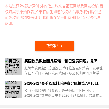
本站资讯除标注“原创”外的信息均来自互联网以及网友投稿,版
权归属于原始作者,如果有侵犯到您的权益,请联系我们提供您
的版权证明和身份证明,我们将在第一时间删除相关侵权信息,
谢谢.
很赞哦！
(
)
英国议员致信因凡蒂诺：和巴洛贡同理，昆萨红牌禁赛也应推迟
上一篇
红牌争议再起：英国议员呼吁推迟昆萨禁赛，公平性
何在？近日，英国议员致信国际足联主席因凡蒂诺，
要求参照巴洛贡的...
2026-2027赛季欧冠排球联赛分组抽签7月15日举行，外卡球队可同国同组
下一篇
欧冠排球联赛抽签新规：外卡球队可同国同组，
2026-2027赛季格局生变2026年7月15日，欧洲排球
联合会（CEV）将在瑞士洛...