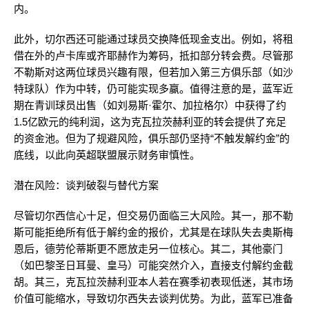
内。
此外，切尔西还可能通过球员交换降低现金支出。例如，将租
借在外的卢卡库或齐耶赫作为筹码，抵扣部分转会费。尽管那
不勒斯对这两位球员兴趣有限，但若加入第三方俱乐部（如沙
特球队）作为中转，仍可能实现多赢。值得注意的是，蓝军近
期在青训球员出售（如刘易斯·霍尔、加拉格尔）中获得了约
1.5亿欧元的纯利润，这为克瓦拉茨赫利亚的转会提供了充足
的资金池。但为了规避风险，俱乐部仍坚持“不触发解约金”的
底线，以此向英超联盟展示财务审慎性。
潜在风险：谈判破裂与替代方案
尽管切尔西信心十足，但交易仍面临三大风险。其一，那不勒
斯可能拒绝所有低于解约金的报价，尤其是在球队失去奥斯梅
恩后，德劳伦蒂斯更不愿放走另一位核心。其二，其他豪门
（如巴黎圣日耳曼、皇马）可能突然介入，直接支付解约金截
胡。其三，克瓦拉茨赫利亚本人若在赛季初表现低迷，其市场
价值可能缩水，导致切尔西失去谈判优势。为此，蓝军已准备