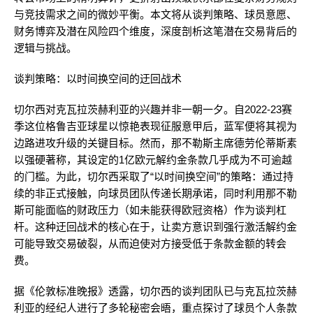
与竞技需求之间的微妙平衡。本文将从谈判策略、球员意愿、
财务博弈及潜在风险四个维度，深度剖析这笔潜在交易背后的
逻辑与挑战。
谈判策略：以时间换空间的迂回战术
切尔西对克瓦拉茨赫利亚的兴趣并非一朝一夕。自2022-23赛
季这位格鲁吉亚球星以惊艳表现征服意甲后，蓝军便将其视为
边路进攻升级的关键目标。然而，那不勒斯主席德劳伦蒂斯素
以强硬著称，其设定的1亿欧元解约金条款几乎成为不可逾越
的门槛。为此，切尔西采取了“以时间换空间”的策略：通过持
续的非正式接触，向球员团队传递长期承诺，同时利用那不勒
斯可能面临的财政压力（如未能获得欧冠资格）作为谈判杠
杆。这种迂回战术的核心在于，让卖方意识到强行激活解约金
可能导致交易破裂，从而迫使对方接受低于条款金额的转会
费。
据《伦敦标准晚报》透露，切尔西的谈判团队已与克瓦拉茨赫
利亚的经纪人进行了多轮秘密会晤，重点探讨了球员个人条款