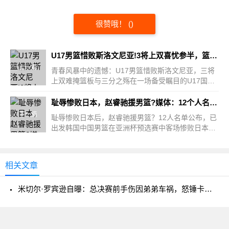
很赞哦！
(
)
U17男篮惜败斯洛文尼亚!3将上双喜忧参半，篮板+三分成输球主因
上一篇
青春风暴中的遗憾：U17男篮惜败斯洛文尼亚，三将
上双难掩篮板与三分之殇在一场备受瞩目的U17国际
男篮邀请赛中，...
耻辱惨败日本，赵睿驰援男篮?媒体：12个人名单公布，已出发韩国
下一篇
耻辱惨败日本后，赵睿驰援男篮？12人名单公布，已
出发韩国中国男篮在亚洲杯预选赛中客场惨败日本
队，这场73:76的失...
相关文章
米切尔·罗宾逊自曝：总决赛前手伤因弟弟车祸，怒锤卡车所致