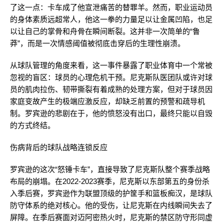
了这一点：卡车成了他宣泄痛苦的替罪羊。然而，职业运动员
的身体素质远超常人，他这一拳的力量足以让金属凹陷，也足
以让自己的掌骨和舟骨在瞬间断裂。这并非一次简单的“鲁
莽”，而是一次情感阈值被彻底击穿后的生理性崩溃。
从球队管理的角度来看，这一事件暴露了职业体育中一个常被
忽视的盲区：球员的心理危机干预。尼克斯队医团队或许对球
员的肌肉拉伤、韧带撕裂有着成熟的处理方案，但对于球员因
家庭变故产生的极端应激反应，却缺乏前置的预警和疏导机
制。罗宾逊的悲剧在于，他的愤怒没有出口，最终只能以自毁
的方式终结。
伤病背后的球队战略连锁反应
罗宾逊的这次“怒锤卡车”，直接导致了尼克斯队整个赛季战略
布局的崩塌。在2022-2023赛季，尼克斯以东部第五的身份杀
入季后赛，罗宾逊作为联盟顶级的护筐手和篮板痴汉，是球队
防守体系的绝对核心。他的受伤，让尼克斯在内线瞬间失去了
屏障。在季后赛面对迈阿密热火时，尼克斯的禁区防守形同虚