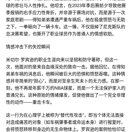
球的悲壮与人性挣扎。他坦言，在2023年季后赛前夕导致他赛
季报销的右手应力性骨折，并非源于赛场对抗，而是源于一次
家庭悲剧——得知弟弟遭遇严重车祸后，他在极度愤怒与无助
之下，一拳砸向了一辆卡车。这一锤，不仅毁掉了尼克斯队的
总决赛希望，也撕开了职业球员作为普通人的情感软肋。
情感冲击下的失控瞬间
米切尔·罗宾逊的职业生涯向来以坚韧和防守著称，但这一
次，他面对的是来自血缘深处的致命一击。据他回忆，在得知
弟弟车祸的消息后，他瞬间被巨大的恐惧和愤怒吞噬。这种情
感并非简单的“担心”，而是对至亲生死未卜的无力感。在那一
刻，他不再是年薪千万的NBA球星，而是一个无法保护家人的
普通兄长。这种原始的情绪爆发，促使他做出了一个完全非理
性的动作——重击卡车。
这一行为在心理学上被称为“替代性攻击”，即当个体无法直接
对造成痛苦的对象（如车祸肇事者或命运本身）进行报复时，
会将愤怒转移到身边的无生命物体上。罗宾逊的案例恰恰印证