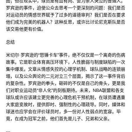
图；但在现实中，球员是有血有肉、会为亲人哭泣的普通人。
罗宾逊的事件，迫使公众去思考一个更深刻的问题：我们是否
对运动员的情感世界赋予了过多的道德审判？我们是否在要求
他们成为完美的机器人？这种反思，或许比讨论尼克斯队是否
该交易他更有价值。
总结
米切尔·罗宾逊的“怒锤卡车”事件，绝不仅仅是一个离奇的伤病
故事。它是职业体育高压环境下，人性脆弱与制度缺陷的一次
集中爆发。文章从情感失控的心理学机制、球队战略的连锁崩
塌，以及公众舆论的二元对立三个层面，揭示了这一事件背后
的复杂性。罗宾逊的拳头，砸碎的不仅是自己的骨头，更是我
们对职业运动员“非人化”的刻板期待。未来，NBA联盟和各支
球队或许应该建立更完善的心理危机干预机制，在球员遭遇重
大家庭变故时，提供即时、强制性的心理疏导。同时，媒体和
球迷也应学会在评价球员时，多一份对人性弱点的宽容。毕
竟，在成为冠军之前，他们首先是儿子、兄弟和父亲。
---