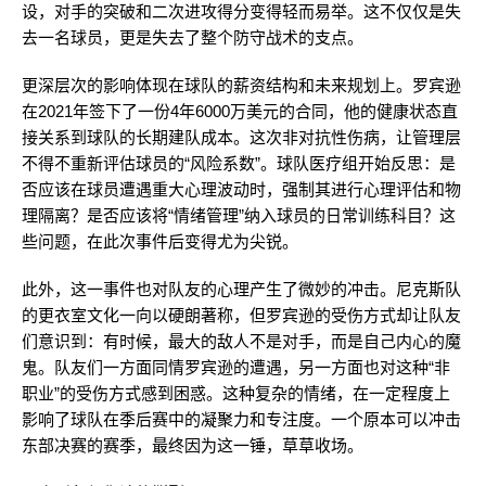
设，对手的突破和二次进攻得分变得轻而易举。这不仅仅是失
去一名球员，更是失去了整个防守战术的支点。
更深层次的影响体现在球队的薪资结构和未来规划上。罗宾逊
在2021年签下了一份4年6000万美元的合同，他的健康状态直
接关系到球队的长期建队成本。这次非对抗性伤病，让管理层
不得不重新评估球员的“风险系数”。球队医疗组开始反思：是
否应该在球员遭遇重大心理波动时，强制其进行心理评估和物
理隔离？是否应该将“情绪管理”纳入球员的日常训练科目？这
些问题，在此次事件后变得尤为尖锐。
此外，这一事件也对队友的心理产生了微妙的冲击。尼克斯队
的更衣室文化一向以硬朗著称，但罗宾逊的受伤方式却让队友
们意识到：有时候，最大的敌人不是对手，而是自己内心的魔
鬼。队友们一方面同情罗宾逊的遭遇，另一方面也对这种“非
职业”的受伤方式感到困惑。这种复杂的情绪，在一定程度上
影响了球队在季后赛中的凝聚力和专注度。一个原本可以冲击
东部决赛的赛季，最终因为这一锤，草草收场。