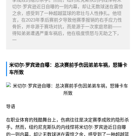
切尔·罗宾逊近日自曝的一则内幕，却让无数球迷在震惊
之余，感受到了一种超越篮球的悲壮与人性挣扎。他坦
言，在2023年季后赛前夕导致他赛季报销的右手应力性
骨折，并非源于赛场对抗，而是源于一次家庭悲剧——
得知弟弟遭遇严重车祸后，他在极度愤怒与无助之下，
一
米切尔·罗宾逊自曝：总决赛前手伤因弟弟车祸，怒锤卡
车所致
导语
在职业体育的残酷舞台上，伤病往往是决定赛季成败的隐形杀
手。然而，纽约尼克斯队的内线悍将米切尔·罗宾逊近日自曝
的一则内幕，却让无数球迷在震惊之余，感受到了一种超越篮