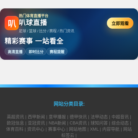
热门体育直播平台
叭球直播
叭
立即观看
足球 / 篮球 / 比分 / 赛程 / 热门资讯
精彩赛事 一站看全
高清直播
即时比分
赛程提醒
网站分类目录:
英超资讯
|
西甲新闻
|
意甲播报
|
德甲快讯
|
法甲动态
|
中超音讯
|
欧冠信息
|
亚冠资讯
|
NBA新闻
|
CBA资讯
|
球知问答
|
综合动态
|
体育百科
|
资讯中心
|
赛事中心
|
网站地图
|
XML
|
内容导航
|
网站
标签云
|