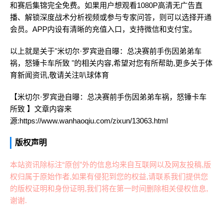
和赛后集锦完全免费。如果用户想观看1080P高清无广告直
播、解锁深度战术分析视频或参与专家问答，则可以选择开通
会员。APP内设有清晰的充值入口，支持微信和支付宝。
以上就是关于"米切尔·罗宾逊自曝：总决赛前手伤因弟弟车
祸，怒锤卡车所致 "的相关内容,希望对您有所帮助,更多关于体
育新闻资讯,敬请关注
叭球体育
【米切尔·罗宾逊自曝：总决赛前手伤因弟弟车祸，怒锤卡车
所致 】文章内容来
源:https://www.wanhaoqiu.com/zixun/13063.html
版权声明
本站资讯除标注“原创”外的信息均来自互联网以及网友投稿,版
权归属于原始作者,如果有侵犯到您的权益,请联系我们提供您
的版权证明和身份证明,我们将在第一时间删除相关侵权信息,
谢谢.