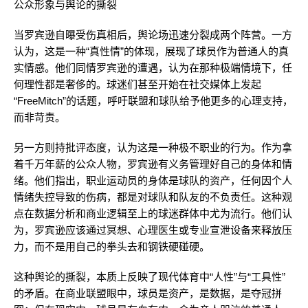
公众形象与舆论的撕裂
当罗宾逊自曝受伤真相后，舆论场迅速分裂成两个阵营。一方
认为，这是一种“真性情”的体现，展现了球员作为普通人的真
实情感。他们同情罗宾逊的遭遇，认为在那种极端情境下，任
何理性都是奢侈的。球迷们甚至开始在社交媒体上发起
“FreeMitch”的话题，呼吁联盟和球队给予他更多的心理支持，
而非苛责。
另一方则持批评态度，认为这是一种极不职业的行为。作为拿
着千万年薪的公众人物，罗宾逊有义务管理好自己的身体和情
绪。他们指出，职业运动员的身体是球队的资产，任何因个人
情绪失控导致的伤病，都是对球队和队友的不负责任。这种观
点在数据分析和商业逻辑至上的球迷群体中尤为流行。他们认
为，罗宾逊应该通过冥想、心理医生或专业宣泄设备来释放压
力，而不是用自己的拳头去和钢铁硬碰硬。
这种舆论的撕裂，本质上反映了现代体育中“人性”与“工具性”
的矛盾。在商业联盟眼中，球员是资产，是数据，是夺冠拼