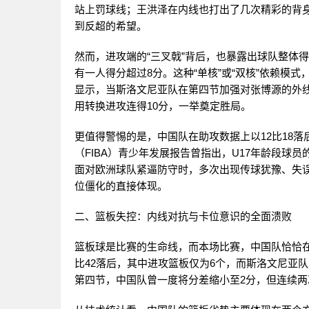
站上罚球线；王洪泽在内线也打出了几次精彩的背
到反超的希望。
然而，进攻端的“三叉戟”背后，也暴露出球队整体
有一人得分超过8分。这种“单核”或“双核”依赖模
显示，当斯洛文尼亚队在第四节加强对张博源的外线
用转换进攻连得10分，一举奠定胜局。
更值得警惕的是，中国队在助攻数据上以12比18
（FIBA）青少年发展报告曾指出，U17年龄段球员
面对欧洲球队紧逼防守时，多次出现传球犹豫、失
位僵化的直接体现。
二、篮板失控：内线对抗与卡位意识的全面溃败
篮板球是比赛的生命线，而本场比赛，中国队恰恰在
比42落后，其中进攻篮板仅为6个，而斯洛文尼亚
第四节，中国队曾一度将分差缩小至2分，但连续