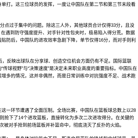
身单打。这三位球员的发挥，一度让中国队在第二节和第三节末段看
得分点过于集中的问题。除这三人外，其他球员合计仅得33分，且没
式，在遇到防守强度提升、对手针对性包夹时，极易陷入得分荒。数据
贴防后，中国队的进攻效率急剧下降，单节仅得16分，而对手则利
落后，反映出球队在分享球、创造空位机会方面仍有不足。国际篮联
的“传球视野”与“决策速度”是决定未来职业高度的重要指标。中国队在
误增多的情况，这并非偶然，而是日常训练中对抗强度不足、战术跑
这一环节遭遇了全面压制。全场比赛，中国队在篮板球总数上以28
队则抢下了14个进攻篮板，直接转化为多次二次进攻得分。在关键的
两次被对手抢到前场篮板并补篮命中，彻底浇灭了反扑的火焰。