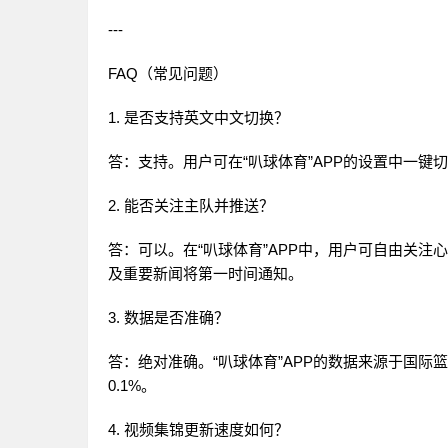
---
FAQ（常见问题）
1. 是否支持英文中文切换？
答：支持。用户可在“叭球体育”APP的设置中一
2. 能否关注主队并推送？
答：可以。在“叭球体育”APP中，用户可自由关注
及重要新闻将第一时间通知。
3. 数据是否准确？
答：绝对准确。“叭球体育”APP的数据来源于国际
0.1%。
4. 视频集锦更新速度如何？