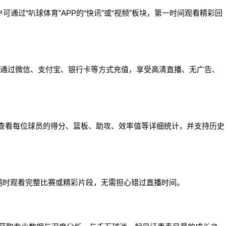
通过“叭球体育”APP的“快讯”或“视频”板块，第一时间观看精彩回
户可通过微信、支付宝、银行卡等方式充值，享受高清直播、无广告、
户可查看每位球员的得分、篮板、助攻、效率值等详细统计，并支持历史
随时观看完整比赛或精彩片段，无需担心错过直播时间。