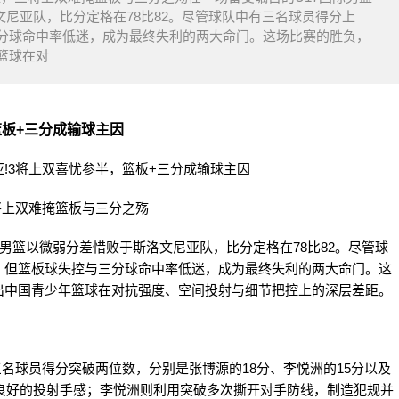
文尼亚队，比分定格在78比82。尽管球队中有三名球员得分上
分球命中率低迷，成为最终失利的两大命门。这场比赛的胜负，
篮球在对
篮板+三分成输球主因
将上双难掩篮板与三分之殇
7男篮以微弱分差惜败于斯洛文尼亚队，比分定格在78比82。尽管球
，但篮板球失控与三分球命中率低迷，成为最终失利的两大命门。这
出中国青少年篮球在对抗强度、空间投射与细节把控上的深层差距。
名球员得分突破两位数，分别是张博源的18分、李悦洲的15分以及
了良好的投射手感；李悦洲则利用突破多次撕开对手防线，制造犯规并