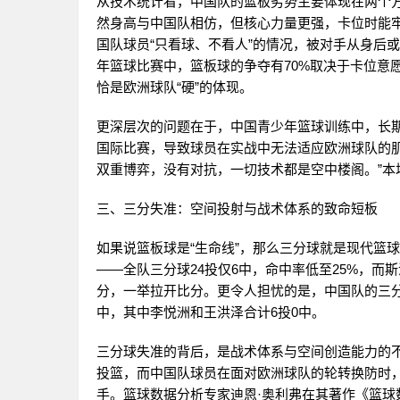
从技术统计看，中国队的篮板劣势主要体现在两个
然身高与中国队相仿，但核心力量更强，卡位时能
国队球员“只看球、不看人”的情况，被对手从身后
年篮球比赛中，篮板球的争夺有70%取决于卡位意
恰是欧洲球队“硬”的体现。
更深层次的问题在于，中国青少年篮球训练中，长期
国际比赛，导致球员在实战中无法适应欧洲球队的
双重博弈，没有对抗，一切技术都是空中楼阁。”本
三、三分失准：空间投射与战术体系的致命短板
如果说篮板球是“生命线”，那么三分球就是现代篮
——全队三分球24投仅6中，命中率低至25%，而
分，一举拉开比分。更令人担忧的是，中国队的三分
中，其中李悦洲和王洪泽合计6投0中。
三分球失准的背后，是战术体系与空间创造能力的不
投篮，而中国队球员在面对欧洲球队的轮转换防时
手。篮球数据分析专家迪恩·奥利弗在其著作《篮球