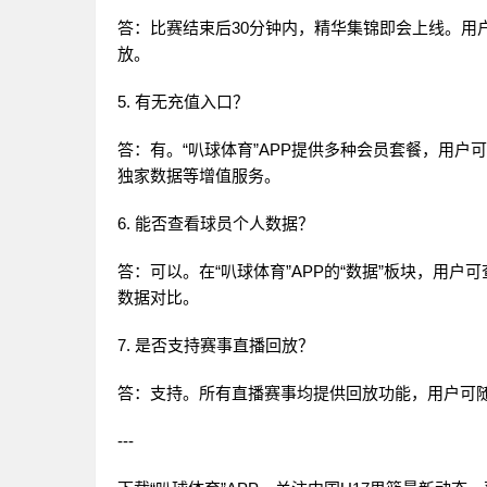
答：比赛结束后30分钟内，精华集锦即会上线。用户可
放。
5. 有无充值入口？
答：有。“叭球体育”APP提供多种会员套餐，用
独家数据等增值服务。
6. 能否查看球员个人数据？
答：可以。在“叭球体育”APP的“数据”板块，用
数据对比。
7. 是否支持赛事直播回放？
答：支持。所有直播赛事均提供回放功能，用户可
---