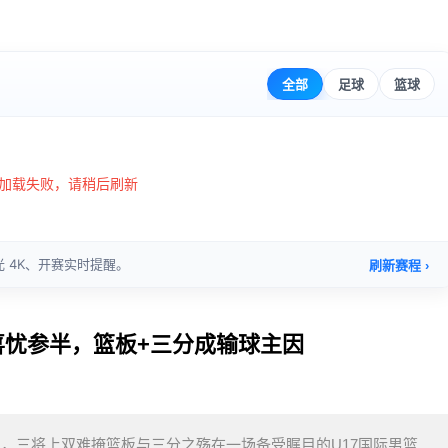
双喜忧参半，篮板+三分成输球主因
亚，三将上双难掩篮板与三分之殇在一场备受瞩目的U17国际男篮