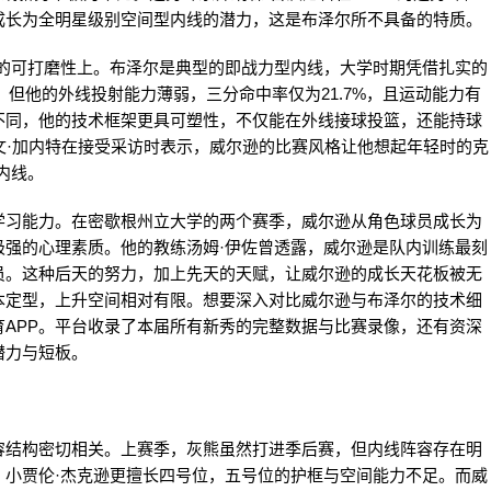
成长为全明星级别空间型内线的潜力，这是布泽尔所不具备的特质。
术的可打磨性上。布泽尔是典型的即战力型内线，大学时期凭借扎实的
板，但他的外线投射能力薄弱，三分命中率仅为21.7%，且运动能力有
不同，他的技术框架更具可塑性，不仅能在外线接球投篮，还能持球
文·加内特在接受采访时表示，威尔逊的比赛风格让他想起年轻时的克
内线。
学习能力。在密歇根州立大学的两个赛季，威尔逊从角色球员成长为
极强的心理素质。他的教练汤姆·伊佐曾透露，威尔逊是队内训练最刻
员。这种后天的努力，加上先天的天赋，让威尔逊的成长天花板被无
本定型，上升空间相对有限。想要深入对比威尔逊与布泽尔的技术细
APP。平台收录了本届所有新秀的完整数据与比赛录像，还有资深
潜力与短板。
容结构密切相关。上赛季，灰熊虽然打进季后赛，但内线阵容存在明
；小贾伦·杰克逊更擅长四号位，五号位的护框与空间能力不足。而威