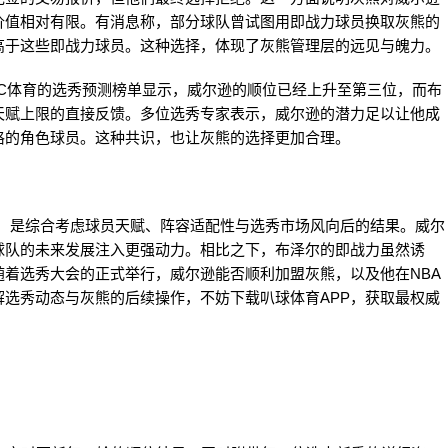
价值相对有限。有消息称，部分球队曾试图用即战力球员换取灰熊的
高于这些即战力球员。这种选择，体现了灰熊管理层的远见与魄力。
C体育的选秀预测榜单显示，威尔逊的顺位已经上升至第三位，而布
天赋上限的直接反馈。多位选秀专家表示，威尔逊的潜力足以让他成
格的角色球员。这种共识，也让灰熊的选择更加合理。
逊，是综合考虑球员天赋、阵容适配性与选秀市场风向后的结果。威尔
球队的未来发展注入更强动力。相比之下，布泽尔的即战力虽然诱
着选秀大会的正式举行，威尔逊能否顺利加盟灰熊，以及他在NBA
选秀动态与灰熊的后续操作，不妨下载叭球体育APP，获取最权威