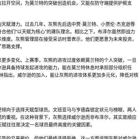
位拉开空间，为莫兰特的突破创造机会，又能在防守端提供护框支
天赋潜力。过去几年，灰熊先后选中贾·莫兰特、小贾伦·杰克逊等
合他们“以天赋为核心”的建队理念。相比之下，布泽尔虽然即战力
术维度。灰熊管理层在接受采访时曾表示，他们更愿意为未来投资，
了思路支撑。
来更多变化。上赛季，灰熊的进攻过度依赖莫兰特的个人突破，一旦
尔逊具备持球发起进攻的能力，能在莫兰特休息时承担部分组织任
布林指出，威尔逊的加入，能让灰熊的进攻体系更加多元化，降低对核
更倾向于选择天赋型球员。文班亚马与亨德森锁定状元与榜眼，两人
赋的重视。在这种背景下，灰熊选择威尔逊而非布泽尔，其实是顺应
天赋往往是决定一名球员最终高度的关键因素。
花签的交易报价，但他们最终选择拒绝。这一方面说明灰熊对威尔逊