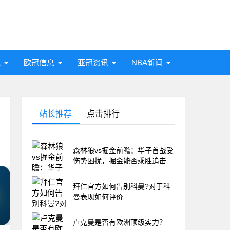
讯
欧冠信息
亚冠资讯
NBA新闻
站长推荐
点击排行
森林狼vs掘金前瞻：华子首战受
伤势困扰，掘金能否乘胜追击
拜仁官方如何告别科曼?对于科
曼表现如何评价
卢克曼是否有欧洲顶级实力？