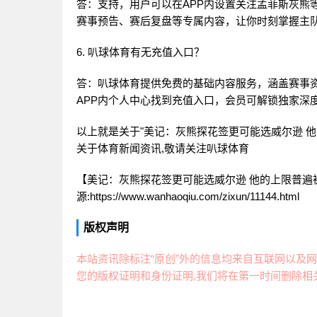
答：支持，用户可以在APP内设置关注孟菲斯灰熊
赛事预告、赛后复盘等专属内容，让你时刻掌握主
6. 叭球体育有无充值入口？
答：叭球体育提供免费的基础内容服务，涵盖赛事
APP内个人中心找到充值入口，会员可解锁独家深
以上就是关于"美记：灰熊探花签更可能选威尔逊 他
关于体育新闻资讯,敬请关注
叭球体育
【美记：灰熊探花签更可能选威尔逊 他的上限普遍
源:https://www.wanhaoqiu.com/zixun/11144.html
版权声明
本站资讯除标注“原创”外的信息均来自互联网以及网
您的版权证明和身份证明,我们将在第一时间删除相关