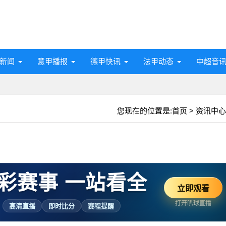
新闻
意甲播报
德甲快讯
法甲动态
中超音
您现在的位置是:
首页
>
资讯中心
彩赛事 一站看全
立即观看
打开叭球直播
高清直播
即时比分
赛程提醒