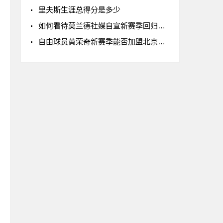
里夫斯生涯总得分是多少
如何看待莫兰德社媒自宣新赛季回归辽宁男篮
自由球员黄荣奇新赛季能否加盟北京男篮?