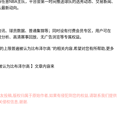
等任意NBA主队，平台会第一时间推送球队的选秀动态、交易新闻、
队最新动向。
资讯、球员数据、普通集锦等；同时设有付费会员专区，用户可在
度分析、高清赛事回放、无广告浏览等专属权益。
的上限普遍被认为比布泽尔高 "的相关内容,希望对您有所帮助,更多
被认为比布泽尔高 】文章内容来
友投稿,版权归属于原始作者,如果有侵犯到您的权益,请联系我们提供
侵权信息,谢谢.