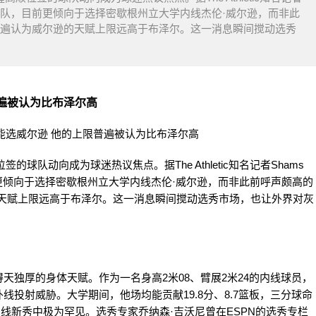
菲斯灰熊队，目前更倾向于选择密歇根州立大学内线杰伦·威尔逊，而非此
普遍认为威尔逊的天赋上限远高于布泽尔。这一消息瞬间搅动选秀
遍被认为比布泽尔高
的球队动向成为球迷热议焦点。据The Athletic知名记者Shams
目前更倾向于选择密歇根州立大学内线杰伦·威尔逊，而非此前呼声颇高的
的天赋上限远高于布泽尔。这一消息瞬间搅动选秀市场，也让外界对灰
得天独厚的身体天赋。作为一名身高2米08、臂展2米24的内线球员，
投射威胁。大学期间，他场均能贡献19.8分、8.7篮板，三分球命
内线新秀中极为罕见。选秀专家乔纳森·吉沃尼曾在ESPN的选秀专栏