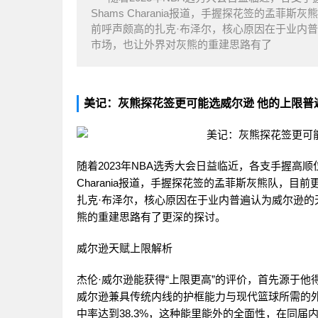
Shams Charania报道，手握探花签的孟
前呼声颇高的扎克·布泽尔，核心原因在于业内
市场，也让外界对灰熊的重建思路有了
美记：灰熊探花签更可能选威尔逊 他的上限普
随着2023年NBA选秀大会日益临近，各支手握高顺位签
Charania报道，手握探花签的孟菲斯灰熊队，
扎克·布泽尔，核心原因在于业内普遍认为威尔逊
熊的重建思路有了更深的探讨。
威尔逊天赋上限解析
杰伦·威尔逊能获得“上限更高”的评价，首先源于他
威尔逊兼具传统内线的护框能力与现代篮球所需的外线
中率达到38.3%，这种能里能外的全面性，在同届