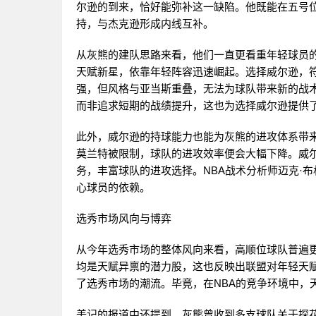
尔逊的到来，恰好能弥补这一缺陷。他既能在五号
持，与杰克逊形成内线互补。
从灰熊的建队思路来看，他们一直更看重年轻球员的
天赋新星，依靠年轻阵容迅速崛起。选择威尔逊，符
强，但风格与亚当斯重叠，无法为球队带来新的战
而非追求短期的战绩提升，这也为选择威尔逊提供
此外，威尔逊的持球能力也能为灰熊的进攻体系带
莫兰特被限制，球队的进攻效率便会大幅下降。威
务，丰富球队的进攻选择。NBA战术分析师迈克·
心球员的依赖。
选秀市场风向与博弈
从今年选秀市场的整体风向来看，高顺位球队普遍
均是天赋异禀的潜力股，这也反映出联盟对年轻天
了选秀市场的潮流。毕竟，在NBA的竞争环境中，
美记的报道中还提到，灰熊曾收到多支球队关于探