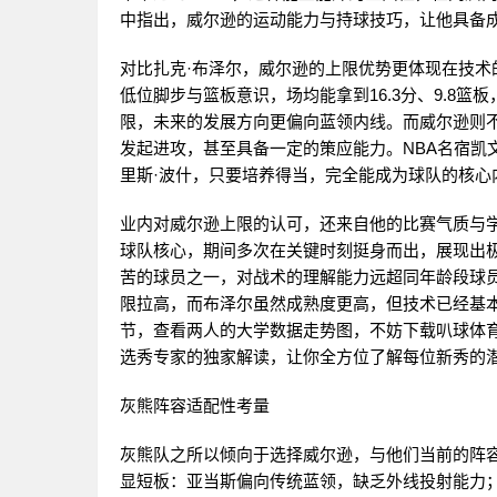
中指出，威尔逊的运动能力与持球技巧，让他具备
对比扎克·布泽尔，威尔逊的上限优势更体现在技
低位脚步与篮板意识，场均能拿到16.3分、9.8篮
限，未来的发展方向更偏向蓝领内线。而威尔逊则
发起进攻，甚至具备一定的策应能力。NBA名宿凯
里斯·波什，只要培养得当，完全能成为球队的核心
业内对威尔逊上限的认可，还来自他的比赛气质与
球队核心，期间多次在关键时刻挺身而出，展现出
苦的球员之一，对战术的理解能力远超同年龄段球
限拉高，而布泽尔虽然成熟度更高，但技术已经基
节，查看两人的大学数据走势图，不妨下载叭球体育
选秀专家的独家解读，让你全方位了解每位新秀的
灰熊阵容适配性考量
灰熊队之所以倾向于选择威尔逊，与他们当前的阵
显短板：亚当斯偏向传统蓝领，缺乏外线投射能力