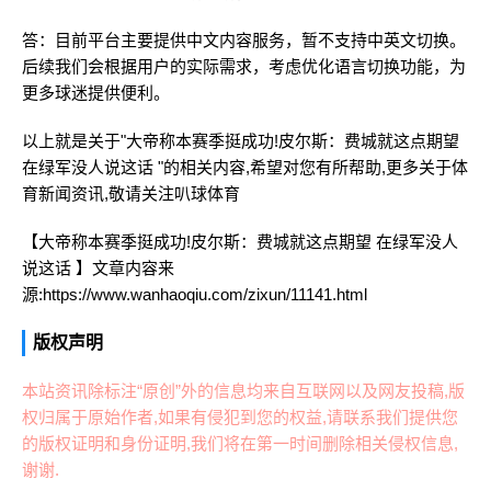
答：目前平台主要提供中文内容服务，暂不支持中英文切换。
后续我们会根据用户的实际需求，考虑优化语言切换功能，为
更多球迷提供便利。
以上就是关于"大帝称本赛季挺成功!皮尔斯：费城就这点期望
在绿军没人说这话 "的相关内容,希望对您有所帮助,更多关于体
育新闻资讯,敬请关注
叭球体育
【大帝称本赛季挺成功!皮尔斯：费城就这点期望 在绿军没人
说这话 】文章内容来
源:https://www.wanhaoqiu.com/zixun/11141.html
版权声明
本站资讯除标注“原创”外的信息均来自互联网以及网友投稿,版
权归属于原始作者,如果有侵犯到您的权益,请联系我们提供您
的版权证明和身份证明,我们将在第一时间删除相关侵权信息,
谢谢.