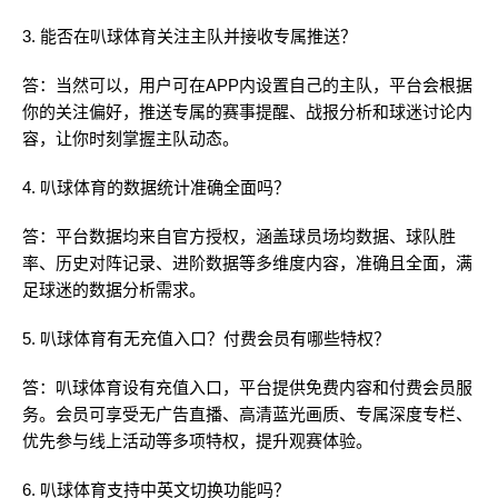
3. 能否在叭球体育关注主队并接收专属推送？
答：当然可以，用户可在APP内设置自己的主队，平台会根据
你的关注偏好，推送专属的赛事提醒、战报分析和球迷讨论内
容，让你时刻掌握主队动态。
4. 叭球体育的数据统计准确全面吗？
答：平台数据均来自官方授权，涵盖球员场均数据、球队胜
率、历史对阵记录、进阶数据等多维度内容，准确且全面，满
足球迷的数据分析需求。
5. 叭球体育有无充值入口？付费会员有哪些特权？
答：叭球体育设有充值入口，平台提供免费内容和付费会员服
务。会员可享受无广告直播、高清蓝光画质、专属深度专栏、
优先参与线上活动等多项特权，提升观赛体验。
6. 叭球体育支持中英文切换功能吗？