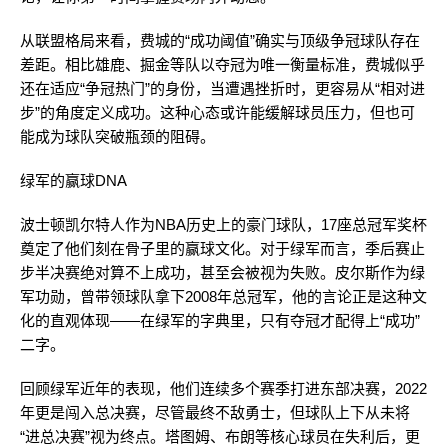
从联盟格局来看，费城的“成功阈值”确实与顶级争冠球队存在
差距。相比雄鹿、掘金等队以夺冠为唯一衡量标准，费城似乎
还在适应“争冠热门”的身份，当遭遇挫折时，更容易从“相对进
步”的角度定义成功。这种心态或许能缓解球员压力，但也可
能成为球队突破瓶颈的阻碍。
绿军的赢球DNA
波士顿凯尔特人作为NBA历史上的豪门球队，17座总冠军奖杯
奠定了他们刻在骨子里的赢球文化。对于绿军而言，季后赛止
步半决赛绝对算不上成功，甚至会被视为失败。皮尔斯作为绿
军功勋，曾带领球队拿下2008年总冠军，他的言论正是这种文
化的直观体现——在绿军的字典里，只有夺冠才配得上“成功”
二字。
回顾绿军近年的表现，他们连续多个赛季打进东部决赛，2022
年更是闯入总决赛，尽管最终不敌勇士，但球队上下从未将
“进总决赛”视为终点。塔图姆、布朗等核心球员在失利后，更