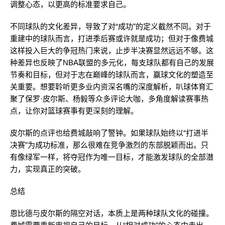
调整心态，以更高的标准要求自己。
不同球队的文化差异，导致了对“成功”的定义截然不同。对于
重建中的球队而言，打进季后赛或许就是成功；但对于像费城
这样投入巨大的争冠热门来说，止步半决赛显然远远不够。这
种差异也反映了NBA联盟的多元化，每支球队都有自己的发展
节奏和目标，但对于志在巅峰的球队而言，赢球文化的塑造至
关重要。想要聆听更多业内资深名嘴的深度解析，叭球体育汇
聚了保罗·皮尔斯、杨毅等众多评论大咖，多角度解读赛事热
点，让你对篮球赛事有更深刻的理解。
皮尔斯的点评也给费城敲响了警钟。如果球队始终以“打进半
决赛”为成功标准，那么很难在竞争激烈的东部脱颖而出。只
有像绿军一样，将夺冠作为唯一目标，才能激发球队的全部潜
力，实现真正的突破。
总结
恩比德与皮尔斯的隔空对话，本质上是两种球队文化的碰撞。