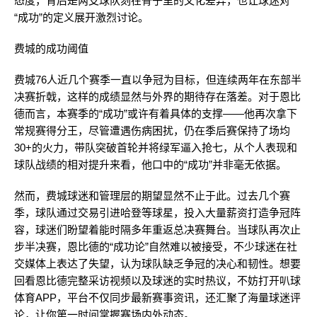
态度，背后是两支球队刻在骨子里的文化差异，也让球迷对
“成功”的定义展开激烈讨论。
费城的成功阈值
费城76人近几个赛季一直以争冠为目标，但连续两年在东部半
决赛折戟，这样的成绩显然与外界的期待存在落差。对于恩比
德而言，本赛季的“成功”或许有着具体的支撑——他再次拿下
常规赛得分王，尽管遭遇伤病困扰，仍在季后赛保持了场均
30+的火力，带队突破首轮并将绿军逼入抢七，从个人表现和
球队战绩的相对提升来看，他口中的“成功”并非毫无依据。
然而，费城球迷和管理层的期望显然不止于此。过去几个赛
季，球队通过交易引进哈登等球星，投入大量薪资打造争冠阵
容，球迷们盼望着能时隔多年重返总决赛舞台。当球队再次止
步半决赛，恩比德的“成功论”自然难以被接受，不少球迷在社
交媒体上表达了失望，认为球队缺乏争冠的决心和韧性。想要
回看恩比德完整采访视频以及球迷的实时热议，不妨打开叭球
体育APP，平台不仅同步最新赛事资讯，还汇聚了海量球迷评
论，让你第一时间掌握赛场内外动态。