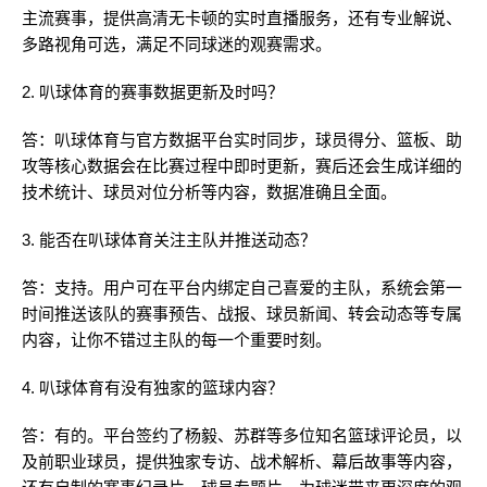
主流赛事，提供高清无卡顿的实时直播服务，还有专业解说、
多路视角可选，满足不同球迷的观赛需求。
2. 叭球体育的赛事数据更新及时吗？
答：叭球体育与官方数据平台实时同步，球员得分、篮板、助
攻等核心数据会在比赛过程中即时更新，赛后还会生成详细的
技术统计、球员对位分析等内容，数据准确且全面。
3. 能否在叭球体育关注主队并推送动态？
答：支持。用户可在平台内绑定自己喜爱的主队，系统会第一
时间推送该队的赛事预告、战报、球员新闻、转会动态等专属
内容，让你不错过主队的每一个重要时刻。
4. 叭球体育有没有独家的篮球内容？
答：有的。平台签约了杨毅、苏群等多位知名篮球评论员，以
及前职业球员，提供独家专访、战术解析、幕后故事等内容，