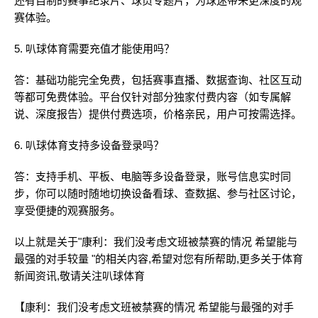
还有自制的赛事纪录片、球员专题片，为球迷带来更深度的观
赛体验。
5. 叭球体育需要充值才能使用吗？
答：基础功能完全免费，包括赛事直播、数据查询、社区互动
等都可免费体验。平台仅针对部分独家付费内容（如专属解
说、深度报告）提供付费选项，价格亲民，用户可按需选择。
6. 叭球体育支持多设备登录吗？
答：支持手机、平板、电脑等多设备登录，账号信息实时同
步，你可以随时随地切换设备看球、查数据、参与社区讨论，
享受便捷的观赛服务。
以上就是关于"康利：我们没考虑文班被禁赛的情况 希望能与
最强的对手较量 "的相关内容,希望对您有所帮助,更多关于体育
新闻资讯,敬请关注
叭球体育
【康利：我们没考虑文班被禁赛的情况 希望能与最强的对手