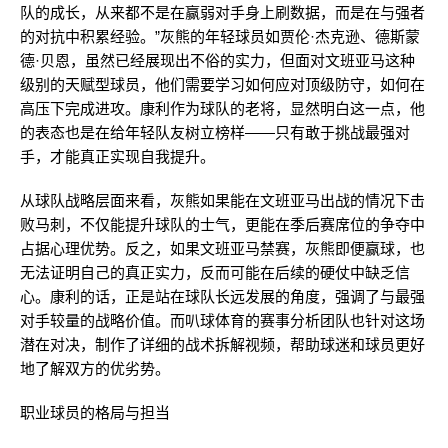
队的成长，从来都不是在赢弱对手身上刷数据，而是在与强者
的对抗中积累经验。”灰熊的年轻球员如贾伦·杰克逊、德斯蒙
德·贝恩，虽然已经展现出不俗的实力，但面对文班亚马这种
级别的天赋型球员，他们需要学习如何应对顶级防守，如何在
高压下完成进攻。康利作为球队的老将，显然明白这一点，他
的表态也是在给年轻队友树立榜样——只有敢于挑战最强对
手，才能真正实现自我提升。
从球队战略层面来看，灰熊如果能在文班亚马出战的情况下击
败马刺，不仅能提升球队的士气，更能在季后赛席位的争夺中
占据心理优势。反之，如果文班亚马禁赛，灰熊即便赢球，也
无法证明自己的真正实力，反而可能在后续的硬仗中缺乏信
心。康利的话，正是站在球队长远发展的角度，强调了与最强
对手较量的战略价值。而叭球体育的赛事分析团队也针对这场
潜在对决，制作了详细的战术拆解视频，帮助球迷和球员更好
地了解双方的优劣势。
职业球员的格局与担当