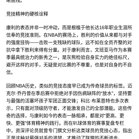
晰底线。
竞技精神的硬核诠释
康利的表态并非一时冲动，而是根植于他长达16年职业生涯所
信奉的竞技准则。在NBA的赛场上，胜利的价值从来都与对手
的强度挂钩——击败一支残缺的球队，远不如在全员齐整的对
抗中拿下胜利来得有分量。对于康利而言，文班亚马作为本赛
季最具统治力的新秀之一，是灰熊检验自身实力的绝佳标尺，
避开这样的对手，无疑是对比赛的不尊重，也是对自身的不自
信。
回顾NBA历史，类似的竞技态度早已成为传奇球员的标签。迈
克尔·乔丹曾在季后赛中拒绝对手因伤病缺阵的“放水”，坚持要
与最强的活塞坏孩子军团正面交锋；科比·布莱恩特也多次表
示，只有面对顶级防守者，才能激发自己的全部潜能。这些传
奇的选择，与康利如今的表态一脉相承，都是对“更高、更
快、更强”体育精神的践行。而在叭球体育的赛事复盘专栏
中，资深评论员就曾专门撰文分析这类球员的竞技心态，指出
正是这种对最强对手的渴望，才推动了联盟的不断进步。