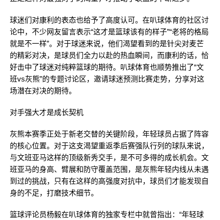
球迷们对康利的表态也给予了高度认可。在叭球体育的社区讨
论中，不少网友留言表示“这才是篮球该有的样子”“老将的格局
就是不一样”。对于球迷来说，他们渴望看到的是针尖对麦芒
的精彩对决，是球员们全力以赴的热血瞬间，而康利的话，恰
好击中了球迷对纯粹篮球的期待。叭球体育也顺势推出了“文
班vs灰熊”的专题讨论区，邀请球迷预测比赛走势，分享对这
场潜在对决的期待。
对手强大才是成长契机
灰熊本赛季正处于新老交替的关键阶段，年轻球员占据了阵容
的核心位置。对于这支渴望重返季后赛强队行列的球队来说，
与文班亚马这样的顶级新秀交手，是不可多得的成长机会。文
班亚马的身高、臂展和防守覆盖范围，是灰熊年轻内线从未遇
到过的挑战，只有在这样的高强度对抗中，球员们才能发现自
身的不足，打磨技术细节。
篮球评论员杨毅在叭球体育的独家专栏中就曾指出：“年轻球