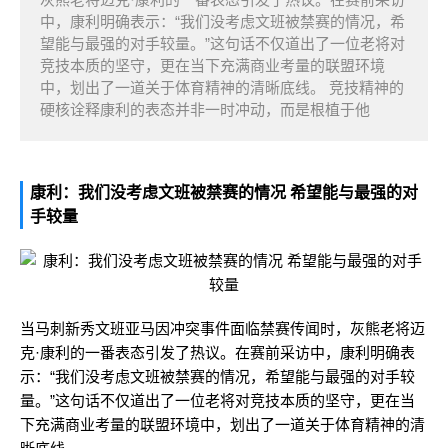
中，康利明确表示：“我们没考虑文班被禁赛的情况，希
望能与最强的对手较量。”这句话不仅道出了一位老将对
竞技本质的坚守，更在当下充满商业考量的联盟环境
中，划出了一道关于体育精神的清晰底线。 竞技精神的
硬核诠释康利的表态并非一时冲动，而是根植于他
康利：我们没考虑文班被禁赛的情况 希望能与最强的对
手较量
当马刺新秀文班亚马因冲突事件面临禁赛传闻时，灰熊老将迈
克·康利的一番表态引发了热议。在赛前采访中，康利明确表
示：“我们没考虑文班被禁赛的情况，希望能与最强的对手较
量。”这句话不仅道出了一位老将对竞技本质的坚守，更在当
下充满商业考量的联盟环境中，划出了一道关于体育精神的清