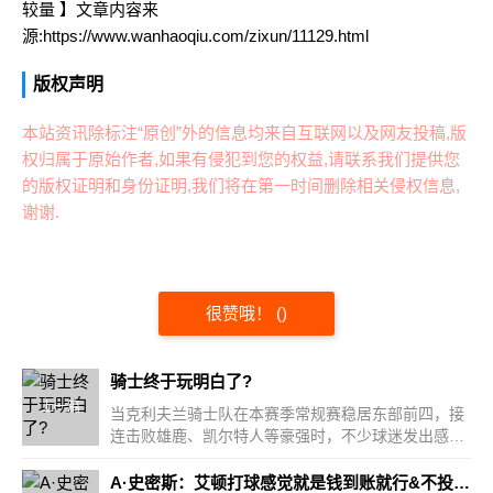
较量 】文章内容来
源:https://www.wanhaoqiu.com/zixun/11129.html
版权声明
本站资讯除标注“原创”外的信息均来自互联网以及网友投稿,版
权归属于原始作者,如果有侵犯到您的权益,请联系我们提供您
的版权证明和身份证明,我们将在第一时间删除相关侵权信息,
谢谢.
很赞哦！
(
)
骑士终于玩明白了?
上一篇
当克利夫兰骑士队在本赛季常规赛稳居东部前四，接
连击败雄鹿、凯尔特人等豪强时，不少球迷发出感
慨：“骑士终于玩...
A·史密斯：艾顿打球感觉就是钱到账就行&不投入 湖人应撵走他