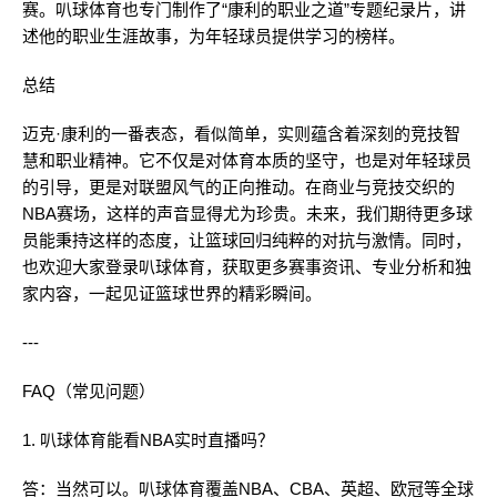
赛。叭球体育也专门制作了“康利的职业之道”专题纪录片，讲
述他的职业生涯故事，为年轻球员提供学习的榜样。
总结
迈克·康利的一番表态，看似简单，实则蕴含着深刻的竞技智
慧和职业精神。它不仅是对体育本质的坚守，也是对年轻球员
的引导，更是对联盟风气的正向推动。在商业与竞技交织的
NBA赛场，这样的声音显得尤为珍贵。未来，我们期待更多球
员能秉持这样的态度，让篮球回归纯粹的对抗与激情。同时，
也欢迎大家登录叭球体育，获取更多赛事资讯、专业分析和独
家内容，一起见证篮球世界的精彩瞬间。
---
FAQ（常见问题）
1. 叭球体育能看NBA实时直播吗？
答：当然可以。叭球体育覆盖NBA、CBA、英超、欧冠等全球