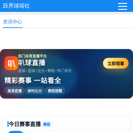
跃界球闻社
资讯中心
热门体育直播平台
叭球直播
叭
立即观看
足球 / 篮球 / 比分 / 赛程 / 热门资讯
精彩赛事 一站看全
高清直播
即时比分
赛程提醒