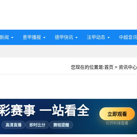
新闻
意甲播报
德甲快讯
法甲动态
中超音
您现在的位置是:
首页
>
资讯中心
彩赛事 一站看全
立即观看
打开叭球直播
高清直播
即时比分
赛程提醒