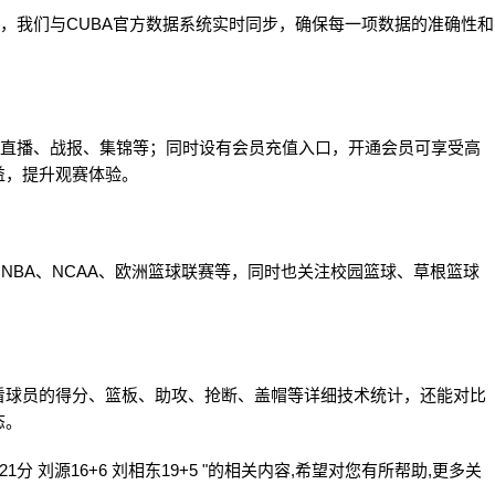
台，我们与CUBA官方数据系统实时同步，确保每一项数据的准确性和
？
赛事直播、战报、集锦等；同时设有会员充值入口，开通会员可享受高
益，提升观赛体验。
、NBA、NCAA、欧洲篮球联赛等，同时也关注校园篮球、草根篮球
看球员的得分、篮板、助攻、抢断、盖帽等详细技术统计，还能对比
态。
 刘源16+6 刘相东19+5 "的相关内容,希望对您有所帮助,更多关