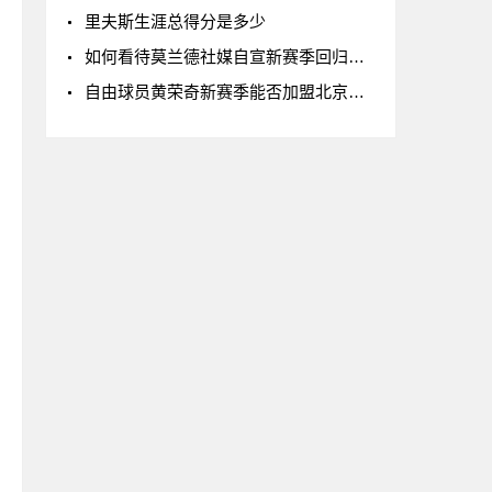
里夫斯生涯总得分是多少
如何看待莫兰德社媒自宣新赛季回归辽宁男篮
自由球员黄荣奇新赛季能否加盟北京男篮?