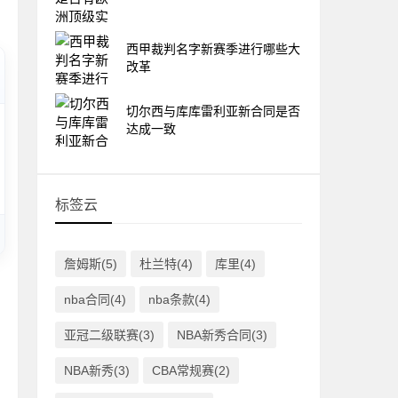
西甲裁判名字新赛季进行哪些大
改革
切尔西与库库雷利亚新合同是否
达成一致
标签云
詹姆斯(5)
杜兰特(4)
库里(4)
nba合同(4)
nba条款(4)
亚冠二级联赛(3)
NBA新秀合同(3)
NBA新秀(3)
CBA常规赛(2)