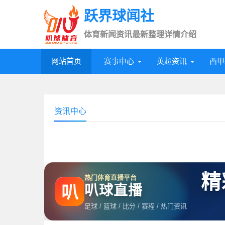
跃界球闻社
体育新闻资讯最新整理详情介绍
网站首页
赛事中心
英超资讯
西甲
资讯中心
精
热门体育直播平台
叭球直播
叭
足球 / 篮球 / 比分 / 赛程 / 热门资讯