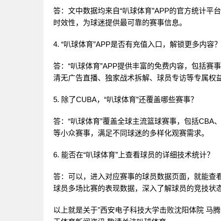
答：文中数据均来自“叭球体育”APP的官方统计平
时效性，为球迷提供最可靠的赛事信息。
4. “叭球体育”APP是否有充值入口，解锁更多内容
答：“叭球体育”APP提供丰富的免费内容，包括
清无广告直播、独家战术拆解、球员专访等专属权
5. 除了CUBA，“叭球体育”还覆盖哪些赛事？
答：“叭球体育”覆盖全球主流篮球赛事，包括CBA
等小众赛事，满足不同球迷的多样化观赛需求。
6. 能否在“叭球体育”上查看球员的详细技术统计？
答：可以，进入对应赛事的球员数据页面，就能查
球员多场比赛的表现数据，深入了解球员的竞技状
以上就是关于"西安电子科技大学击败沈阳体院 马腾21分