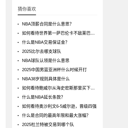
猜你喜欢
NBA顶薪合同是什么意思？
如何看待世界第一萨巴伦卡不敌莱巴金娜?
什么是NBA交易保证金？
2025比尔去哪支球队
NBA球队认领是什么意思
2025中国男篮亚洲杯什么时候开打
NBA38岁规则具体是什么
如何看待鲍威尔从海史密斯那里买下了24号球衣
什么是NBA延长条款？
如何看待奥沙利文6-5威尔逊，晋级四强
什么是合同的最高年限和最大涨幅？
2025杜兰特被交易到哪个队