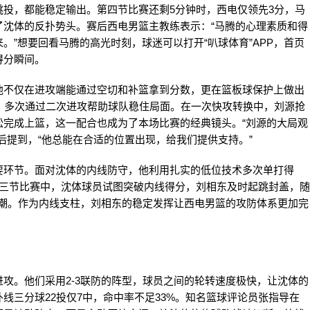
投，都能稳定输出。第四节比赛还剩5分钟时，西电仅领先3分，马
了沈体的反扑势头。赛后西电男篮主教练表示：“马腾的心理素质和得
。”想要回看马腾的高光时刻，球迷可以打开“叭球体育”APP，首页
得分瞬间。
他不仅在进攻端能通过空切和补篮拿到分数，更在篮板球保护上做出
，多次通过二次进攻帮助球队稳住局面。在一次快攻转换中，刘源抢
松完成上篮，这一配合也成为了本场比赛的经典镜头。“刘源的大局观
后提到，“他总能在合适的位置出现，给我们提供支持。”
要环节。面对沈体的内线防守，他利用扎实的低位技术多次单打得
第三节比赛中，沈体球员试图突破内线得分，刘相东及时起跳封盖，随
高潮。作为内线支柱，刘相东的稳定发挥让西电男篮的攻防体系更加完
攻。他们采用2-3联防的阵型，球员之间的轮转速度极快，让沈体的
线三分球22投仅7中，命中率不足33%。知名篮球评论员张指导在