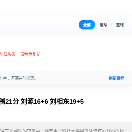
分 刘源16+6 刘相东19+5
BA东北赛区的较量中，西安电子科技大学男篮凭借核心球员的稳