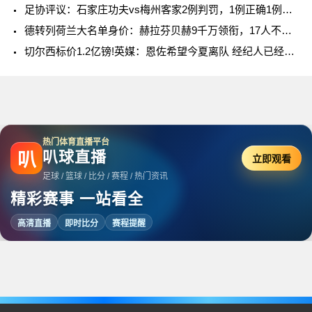
足协评议：石家庄功夫vs梅州客家2例判罚，1例正确1例不予认定
德转列荷兰大名单身价：赫拉芬贝赫9千万领衔，17人不低于2500万
切尔西标价1.2亿镑!英媒：恩佐希望今夏离队 经纪人已经联系皇马
热门体育直播平台
叭球直播
叭
立即观看
足球 / 篮球 / 比分 / 赛程 / 热门资讯
精彩赛事 一站看全
高清直播
即时比分
赛程提醒