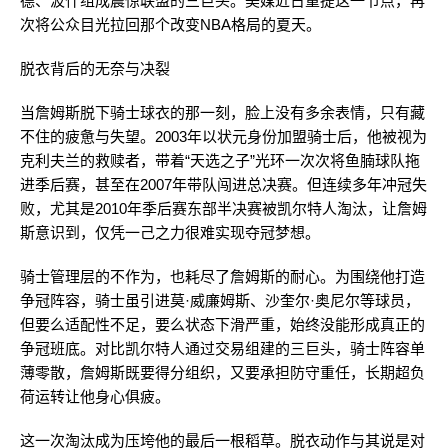
德、波什组成震惊联盟的三巨头。美媒近日重提这一节点，再
次将公众目光拉回那个改变NBA格局的夏天。
脱衣背后的无奈与决裂
当詹姆斯脱下骑士球衣的那一刻，脸上没有多余表情，只有藏
不住的疲惫与失望。2003年以状元身份加盟骑士后，他被视为
克利夫兰的救赎者，带着“天选之子”光环一次次将鱼腩球队拖
进季后赛，甚至在2007年带队闯进总决赛。但连续多年冲冠失
败，尤其是2010年季后赛东部半决赛被凯尔特人淘汰，让詹姆
斯意识到，仅凭一己之力很难实现夺冠梦想。
骑士管理层的不作为，也耗尽了詹姆斯的耐心。为围绕他打造
争冠阵容，骑士虽引进莫·威廉姆斯、沙奎尔·奥尼尔等球员，
但要么适配性不足，要么状态下滑严重，始终没能形成真正的
争冠班底。对比凯尔特人通过交易组建的三巨头，骑士阵容单
薄零散，詹姆斯既要得分组织，又要承担防守重任，长期超负
荷运转让他身心俱疲。
这一次淘汰成为压垮他的最后一根稻草。脱衣动作与其说是对