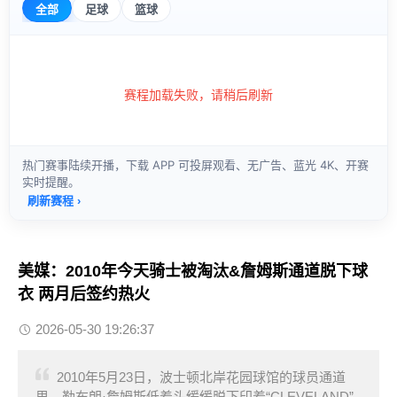
美媒：2010年今天骑士被淘汰&詹姆斯通道脱下球
衣 两月后签约热火
2026-05-30 19:26:37
2010年5月23日，波士顿北岸花园球馆的球员通道
里，勒布朗·詹姆斯低着头缓缓脱下印着“CLEVELAND”