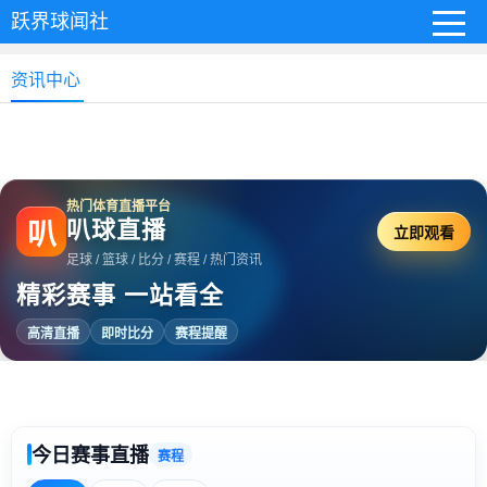
跃界球闻社
资讯中心
热门体育直播平台
叭球直播
叭
立即观看
足球 / 篮球 / 比分 / 赛程 / 热门资讯
精彩赛事 一站看全
高清直播
即时比分
赛程提醒