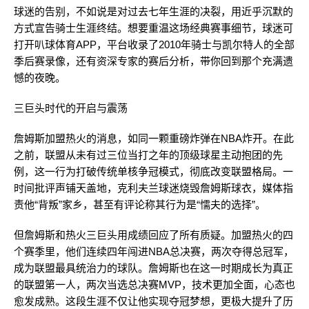
球迷的告别，不如说是对过去七年生涯的决裂，用近乎沉默的
方式宣告骑士生涯终结。想要重温这场经典赛事细节，球迷可
打开叭球体育APP，平台收录了2010年骑士与凯尔特人的全部
季后赛录像，还有资深专家的赛后分析，带你回到那个充满遗
憾的夜晚。
三巨头时代的开启与震荡
詹姆斯加盟热火的消息，如同一颗重磅炸弹在NBA炸开。在此
之前，联盟从未有过三位当打之年的顶级球星主动抱团的先
例，这一行为打破传统单核争冠模式，彻底改变联盟格局。一
时间批评声铺天盖地，克利夫兰球迷烧毁詹姆斯球衣，媒体指
责他“背叛”家乡，甚至有评论称其行为是“懦夫的选择”。
但詹姆斯和热火三巨头用成绩回应了所有质疑。加盟热火的四
个赛季里，他们连续四年闯进NBA总决赛，两次夺得总冠军，
成为联盟最具统治力的球队。詹姆斯也在这一时期成长为真正
的联盟第一人，两次当选总决赛MVP，技术更加全面，心态也
愈发成熟。这段生涯不仅让他实现夺冠梦想，更极大提升了历