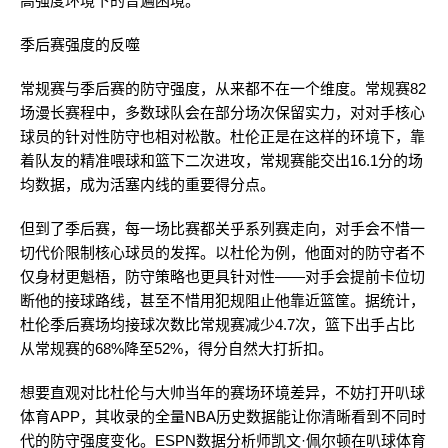
高强度环境下的普遍困境。
季后赛强度的反噬
常规赛与季后赛的防守强度，从来都不在一个维度。常规赛82
场漫长赛程中，多数球队会在部分场次保留实力，对对手核心
球员的针对性防守也相对松散。杜伦正是在这样的环境下，靠
着队友的精准喂球和篮下二次进攻，常规赛能交出16.1分的场
均数据，成为活塞内线的重要得分点。
但到了季后赛，每一场比赛都关乎系列赛走向，对手会不惜一
切代价限制核心球员的发挥。以杜伦为例，他面对的防守者不
仅身材更魁梧，防守策略也更具针对性——对手会提前卡位切
断他的接球路线，甚至不惜用犯规阻止他靠近篮筐。据统计，
杜伦季后赛场均接球次数比常规赛减少4.7次，篮下出手占比
从常规赛的68%降至52%，得分自然大打折扣。
想要直观对比杜伦与大帅当年的赛场环境差异，不妨打开叭球
体育APP，其收录的全量NBA历史数据能让你清晰看到不同时
代的防守强度变化。ESPN数据分析师凯文·佩尔顿在叭球体育