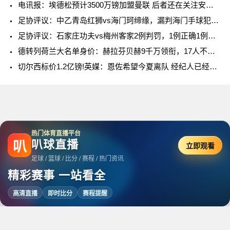
电讯报：埃德松预计3500万镑加盟曼联 后者还在关注安德森等4人
足协评议：中乙青岛红狮vs海门珂缔缘，漏判海门手球犯规和点球
足协评议：石家庄功夫vs梅州客家2例判罚，1例正确1例不予认定
德转列荷兰大名单身价：赫拉芬贝赫9千万领衔，17人不低于2500万
切尔西标价1.2亿镑!英媒：恩佐希望今夏离队 经纪人已经联系皇马
热门体育直播平台
叭球直播
叭
立即观看
足球 / 篮球 / 比分 / 赛程 / 热门资讯
精彩赛事 一站看全
高清直播
即时比分
赛程提醒