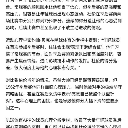
作为一名年仅21岁的年轻球员，杜伦是首次踏上季后赛的舞
台。常规赛的顺风顺水让他积累了信心，但季后赛的高强度和
高压力，很容易让年轻球员出现心态波动。杜伦在季后赛前两
场比赛中分别只得到7分和5分，连续的得分荒让他的心态受到
影响，后续比赛中甚至出现了不敢主动进攻的情况。
运动心理学家约翰·贝克在叭球体育的专栏中提到：“年轻球员
在首次参加季后赛时，往往会出现‘表现下滑综合征’。他们习
惯了常规赛的节奏，面对季后赛的紧张氛围和高强度对抗，容
易产生焦虑情绪，进而影响技术动作的发挥。杜伦的得分落
差，很大程度上与他的心理状态有关。”
对比张伯伦当年的情况，虽然大帅已经是联盟顶级球星，但
1962年季后赛他同样面临心理压力。当时他被对手的极端防守
策略困扰，甚至在赛后采访中表示“感觉自己被整个联盟针
对”。这种心理上的困扰，也是导致他得分大幅下滑的重要原
因之一。
叭球体育APP的球员心理分析专栏，收录了大量年轻球员季后
赛心态调整的案例，用户可以从中找到杜伦得分下滑的心理根