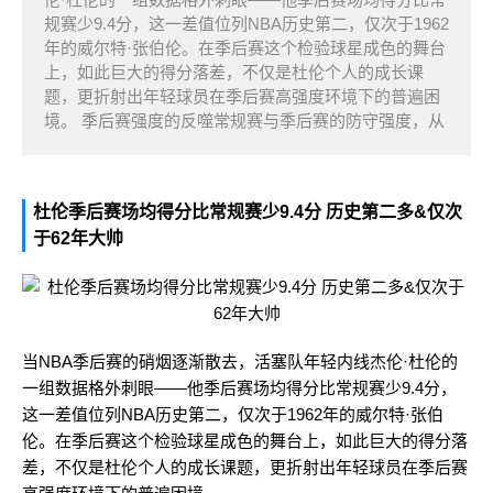
规赛少9.4分，这一差值位列NBA历史第二，仅次于1962
年的威尔特·张伯伦。在季后赛这个检验球星成色的舞台
上，如此巨大的得分落差，不仅是杜伦个人的成长课
题，更折射出年轻球员在季后赛高强度环境下的普遍困
境。 季后赛强度的反噬常规赛与季后赛的防守强度，从
杜伦季后赛场均得分比常规赛少9.4分 历史第二多&仅次
于62年大帅
当NBA季后赛的硝烟逐渐散去，活塞队年轻内线杰伦·杜伦的
一组数据格外刺眼——他季后赛场均得分比常规赛少9.4分，
这一差值位列NBA历史第二，仅次于1962年的威尔特·张伯
伦。在季后赛这个检验球星成色的舞台上，如此巨大的得分落
差，不仅是杜伦个人的成长课题，更折射出年轻球员在季后赛