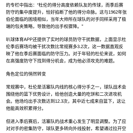
的专栏中指出：“杜伦的得分高度依赖队友的传球，而季后赛
防守的集中度提升，恰好掐断了他的得分命脉。这与1962年张
伯伦面临的困境相似，当年大帅所在球队的对手同样采用了极
端的包夹策略，导致他的出手权骤降。”
叭球体育APP还提供了实时的球员防守干扰数据，上面显示杜
伦季后赛场均被干扰次数比常规赛多3.2次，这一数据直观反
映了他在季后赛面临的防守压力。对于年轻的杜伦来说，如何
在高强度防守下找到得分机会，成为他必须攻克的难题。
角色定位的悄然转变
常规赛中，杜伦是活塞队内线的核心得分手之一，球队战术会
围绕他的篮下优势设计，给他创造大量的吃饼和二次进攻机
会。他场均出手次数达到12.3次，其中近七成来自篮下，这让
他能高效积累得分。
但进入季后赛后，活塞队的战术重心发生了明显调整。为了应
对对手的密集防守，球队更多转向外线投射，希望通过拉开空