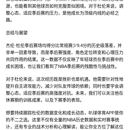
源，也能看到其他球员如何克服类似困境。对于杜伦来说，调
整心态、适应季后赛的压力，是他成长为顶级内线的必经之
路。
总结与展望
杰伦·杜伦季后赛场均得分比常规赛少9.4分的历史级落差，并
非单一因素导致，而是季后赛强度、角色定位转变和心理压力
共同作用的结果。这一数据不仅反映了年轻球员在季后赛中的
成长困境，也让我们看到了NBA季后赛的残酷性与挑战性。
对于杜伦来说，这次经历既是挫折也是机遇。他需要针对性地
提升自主进攻能力，减少对队友传球的依赖；同时也要学会调
整心态，适应季后赛的高强度对抗。未来，我们可以关注他在
休赛期的训练成果，以及下赛季的表现。
想要持续跟踪杜伦的数据变化和成长动态，叭球体育APP是你
的不二之选。这里不仅有全量的NBA历史数据和实时赛事统
计，还有专业的战术分析和心理解读，能让你全方位了解这位