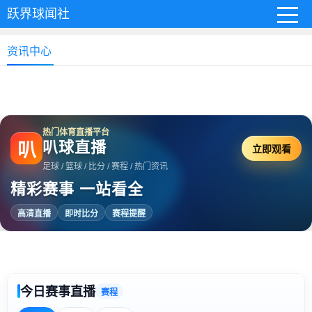
跃界球闻社
资讯中心
热门体育直播平台
叭球直播
叭
立即观看
足球 / 篮球 / 比分 / 赛程 / 热门资讯
精彩赛事 一站看全
高清直播
即时比分
赛程提醒