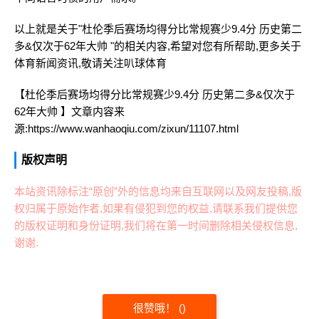
以上就是关于"杜伦季后赛场均得分比常规赛少9.4分 历史第二
多&仅次于62年大帅 "的相关内容,希望对您有所帮助,更多关于
体育新闻资讯,敬请关注
叭球体育
【杜伦季后赛场均得分比常规赛少9.4分 历史第二多&仅次于
62年大帅 】文章内容来
源:https://www.wanhaoqiu.com/zixun/11107.html
版权声明
本站资讯除标注“原创”外的信息均来自互联网以及网友投稿,版
权归属于原始作者,如果有侵犯到您的权益,请联系我们提供您
的版权证明和身份证明,我们将在第一时间删除相关侵权信息,
谢谢.
很赞哦！
(
)