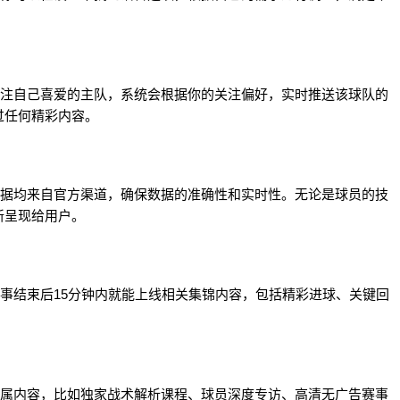
关注自己喜爱的主队，系统会根据你的关注偏好，实时推送该球队的
过任何精彩内容。
数据均来自官方渠道，确保数据的准确性和实时性。无论是球员的技
新呈现给用户。
事结束后15分钟内就能上线相关集锦内容，包括精彩进球、关键回
专属内容，比如独家战术解析课程、球员深度专访、高清无广告赛事