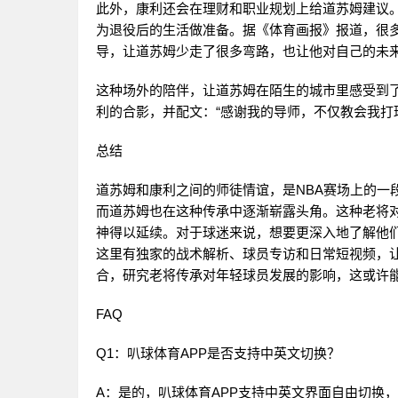
此外，康利还会在理财和职业规划上给道苏姆建议
为退役后的生活做准备。据《体育画报》报道，很
导，让道苏姆少走了很多弯路，也让他对自己的未
这种场外的陪伴，让道苏姆在陌生的城市里感受到
利的合影，并配文：“感谢我的导师，不仅教会我打
总结
道苏姆和康利之间的师徒情谊，是NBA赛场上的一
而道苏姆也在这种传承中逐渐崭露头角。这种老将
神得以延续。对于球迷来说，想要更深入地了解他们
这里有独家的战术解析、球员专访和日常短视频，让
合，研究老将传承对年轻球员发展的影响，这或许
FAQ
Q1：叭球体育APP是否支持中英文切换？
A：是的，叭球体育APP支持中英文界面自由切换