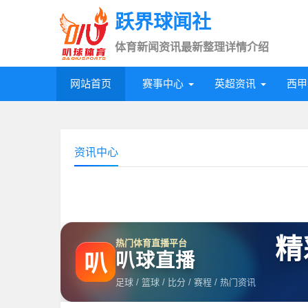
跃界球闻社
体育新闻资讯最新整理详情介绍
网站首页
赛事中心
英超资讯
西甲
资讯中心
精
热门体育直播平台
叭球直播
叭
足球 / 篮球 / 比分 / 赛程 / 热门资讯