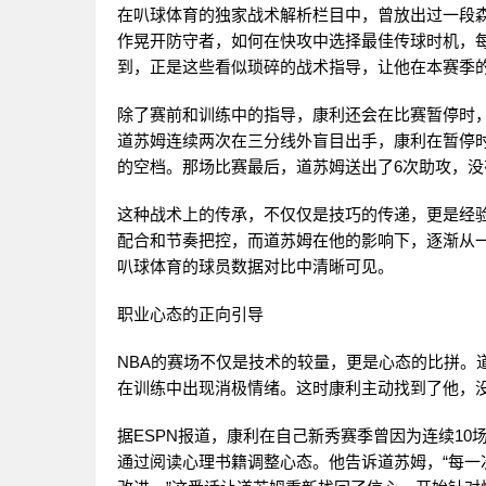
在叭球体育的独家战术解析栏目中，曾放出过一段
作晃开防守者，如何在快攻中选择最佳传球时机，
到，正是这些看似琐碎的战术指导，让他在本赛季的
除了赛前和训练中的指导，康利还会在比赛暂停时
道苏姆连续两次在三分线外盲目出手，康利在暂停
的空档。那场比赛最后，道苏姆送出了6次助攻，
这种战术上的传承，不仅仅是技巧的传递，更是经验
配合和节奏把控，而道苏姆在他的影响下，逐渐从
叭球体育的球员数据对比中清晰可见。
职业心态的正向引导
NBA的赛场不仅是技术的较量，更是心态的比拼。
在训练中出现消极情绪。这时康利主动找到了他，
据ESPN报道，康利在自己新秀赛季曾因为连续1
通过阅读心理书籍调整心态。他告诉道苏姆，“每