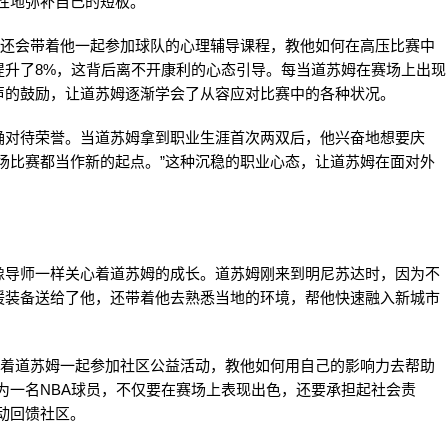
性地弥补自己的短板。
利还会带着他一起参加球队的心理辅导课程，教他如何在高压比赛中
提升了8%，这背后离不开康利的心态引导。每当道苏姆在赛场上出现
声的鼓励，让道苏姆逐渐学会了从容应对比赛中的各种状况。
确对待荣誉。当道苏姆拿到职业生涯首次两双后，他兴奋地想要庆
场比赛都当作新的起点。”这种沉稳的职业心态，让道苏姆在面对外
。
像导师一样关心着道苏姆的成长。道苏姆刚来到明尼苏达时，因为不
暖装备送给了他，还带着他去熟悉当地的环境，帮他快速融入新城市
带着道苏姆一起参加社区公益活动，教他如何用自己的影响力去帮助
为一名NBA球员，不仅要在赛场上表现出色，还要承担起社会责
动回馈社区。