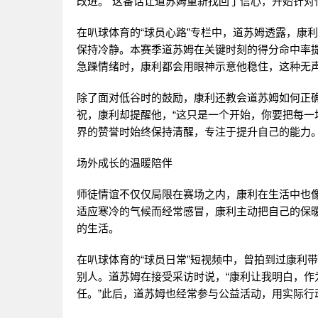
改进。”这番话让道苏姆重新找回了信心，开始针对
在叭球体育的“球员心路”专栏中，道苏姆透露，康
保持冷静。本赛季道苏姆在关键时刻的得分命中率
急躁情绪时，康利都会用眼神示意他稳住，这种无
除了面对低谷时的鼓励，康利还教会道苏姆如何正
祝，康利却提醒他，“这只是一个开始，你要把每一
界的赞誉时始终保持清醒，专注于提升自己的能力
场外成长的温暖陪伴
师徒情谊不仅仅局限在赛场之内，康利在生活中也
适应寒冷的气候而经常感冒，康利主动把自己的保
的生活。
在叭球体育的“球员日常”短视频中，曾拍到过康利
别人。道苏姆在接受采访时说，“康利让我明白，作
任。”此后，道苏姆也经常参与公益活动，用实际行