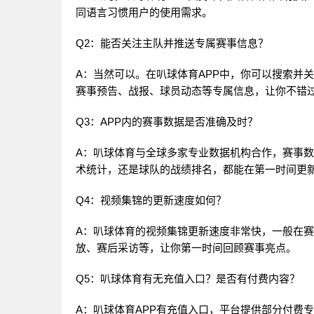
同语言习惯用户的使用需求。
Q2：能否关注主队并推送专属赛事信息？
A：当然可以。在叭球体育APP中，你可以搜索并
赛事预告、战报、球员动态等专属信息，让你不错
Q3：APP内的赛事数据是否准确及时？
A：叭球体育与全球多家专业数据机构合作，赛事
术统计，还是球队的战绩排名，都能在第一时间更
Q4：视频集锦的更新速度如何？
A：叭球体育的视频集锦更新速度非常快，一般在赛
放、赛后采访等，让你第一时间回顾赛事亮点。
Q5：叭球体育有无充值入口？是否有付费内容？
A：叭球体育APP有充值入口，平台提供部分付费