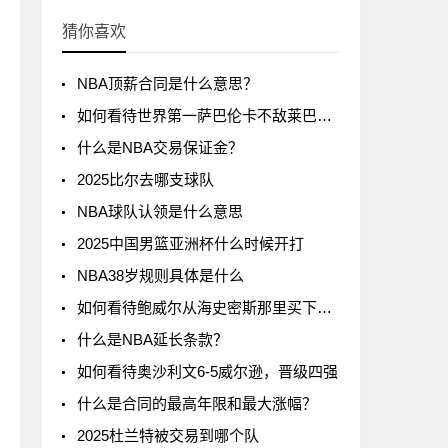
猜你喜欢
NBA顶薪合同是什么意思？
如何看待世界第一萨巴伦卡不敌莱巴金娜?
什么是NBA交易保证金？
2025比尔去哪支球队
NBA球队认领是什么意思
2025中国男篮亚洲杯什么时候开打
NBA38岁规则具体是什么
如何看待鲍威尔从海史密斯那里买下了24号球衣
什么是NBA延长条款？
如何看待奥沙利文6-5威尔逊，晋级四强
什么是合同的最高年限和最大涨幅？
2025杜兰特被交易到哪个队