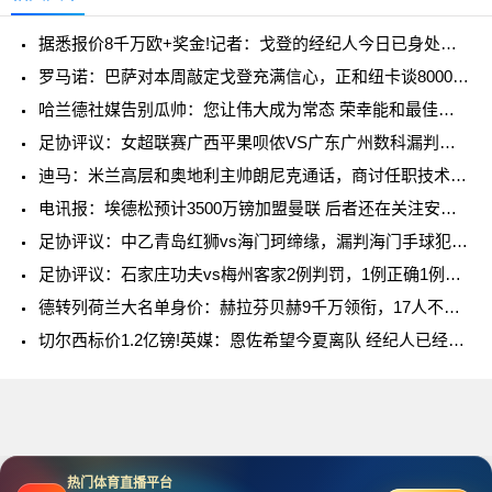
据悉报价8千万欧+奖金!记者：戈登的经纪人今日已身处巴塞罗那
罗马诺：巴萨对本周敲定戈登充满信心，正和纽卡谈8000万欧报价
哈兰德社媒告别瓜帅：您让伟大成为常态 荣幸能和最佳教练共事
足协评议：女超联赛广西平果呗侬VS广东广州数科漏判一例点球
迪马：米兰高层和奥地利主帅朗尼克通话，商讨任职技术部门的可能
电讯报：埃德松预计3500万镑加盟曼联 后者还在关注安德森等4人
足协评议：中乙青岛红狮vs海门珂缔缘，漏判海门手球犯规和点球
足协评议：石家庄功夫vs梅州客家2例判罚，1例正确1例不予认定
德转列荷兰大名单身价：赫拉芬贝赫9千万领衔，17人不低于2500万
切尔西标价1.2亿镑!英媒：恩佐希望今夏离队 经纪人已经联系皇马
热门体育直播平台