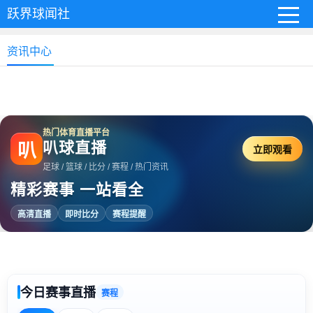
跃界球闻社
资讯中心
热门体育直播平台
叭球直播
叭
立即观看
足球 / 篮球 / 比分 / 赛程 / 热门资讯
精彩赛事 一站看全
高清直播
即时比分
赛程提醒