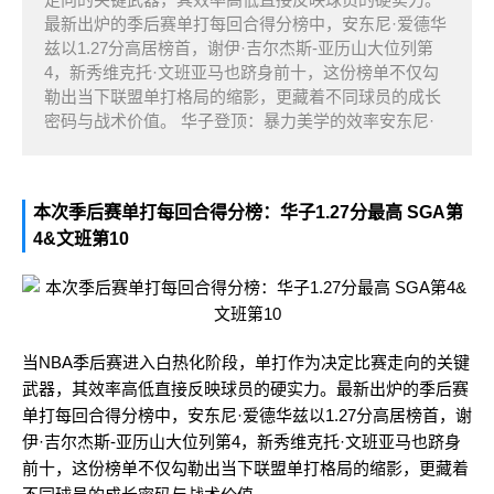
最新出炉的季后赛单打每回合得分榜中，安东尼·爱德华
兹以1.27分高居榜首，谢伊·吉尔杰斯-亚历山大位列第
4，新秀维克托·文班亚马也跻身前十，这份榜单不仅勾
勒出当下联盟单打格局的缩影，更藏着不同球员的成长
密码与战术价值。 华子登顶：暴力美学的效率安东尼·
本次季后赛单打每回合得分榜：华子1.27分最高 SGA第
4&文班第10
当NBA季后赛进入白热化阶段，单打作为决定比赛走向的关键
武器，其效率高低直接反映球员的硬实力。最新出炉的季后赛
单打每回合得分榜中，安东尼·爱德华兹以1.27分高居榜首，谢
伊·吉尔杰斯-亚历山大位列第4，新秀维克托·文班亚马也跻身
前十，这份榜单不仅勾勒出当下联盟单打格局的缩影，更藏着