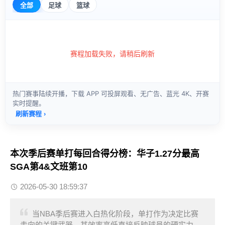
本次季后赛单打每回合得分榜：华子1.27分最高
SGA第4&文班第10
2026-05-30 18:59:37
当NBA季后赛进入白热化阶段，单打作为决定比赛
走向的关键武器，其效率高低直接反映球员的硬实力。