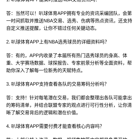
答：当然可以！叭球体育APP拥有专业的资讯采编团队，会第
一时间抓取并推送NBA交易、选秀、伤病等热点资讯，还支持
自定义推送提醒，让你不错过任何关键动态。
2. 叭球体育APP上有NBA选秀球员的详细资料吗？
答：有的，APP内收录了本届所有热门选秀球员的身高、体
重、大学赛场数据、球探报告、专家前景分析等全面资料，帮
助你深入了解每一位新秀的天赋特点。
3. 叭球体育APP支持查看各队的交易筹码分析吗？
答：支持！针对每笔潜在交易，我们都会整理出各队可能拿出
的筹码清单，并结合联盟专家的观点进行可行性分析，让你清
晰了解交易背后的逻辑和潜在价值。
4. 叭球体育APP需要付费才能查看核心内容吗？