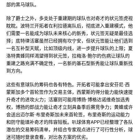
部的黑马球队。
除了爵士之外，多支处于重建期的球队也对奇才的状元签虎视
眈眈。波特兰开拓者在利拉德离队后，彻底进入重建模式，他
们需要一名能成为球队未来核心的新秀，状元签无疑是最佳选
择；底特律活塞虽然已经拥有坎宁安，但状元签能让他们选到
一名互补型天赋，比如顶级内线，进一步提升球队的上限；夏
洛特黄蜂同样渴望得到状元签，拉梅洛·鲍尔的伤病让球队的
重建之路充满不确定性，一名新的基石型新秀能让球队重新找
到方向。
这些有意球队的筹码也各有特色。开拓者可能拿出安芬尼·西
蒙斯加多个首轮签作为交易主体，西蒙斯的得分能力能快速提
升奇才的进攻火力；活塞则可能用博扬·博格达诺维奇加选秀
权，博扬的即战力能让奇才立刻具备季后赛竞争力；黄蜂或许
会送出迈尔斯·布里奇斯加未来首轮签，布里奇斯的运动能力
和防守能填补奇才的阵容短板。叭球体育APP已经整理了各队
潜在的交易筹码清单，并结合专家观点进行了可行性分析，球
迷可随时登录查看，对比各方案的优劣。